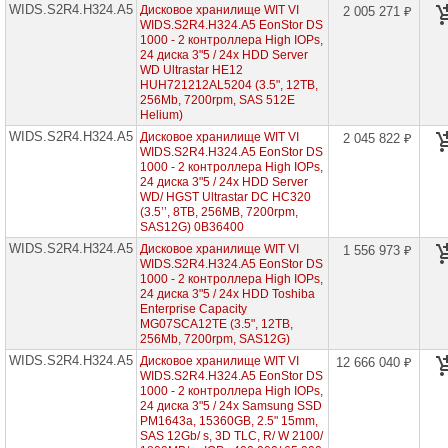
WIDS.S2R4.H324.A5
2000
Дисковое хранилище WIT VI
2 005 271 ₽
WIDS.S2R4.H324.A5 EonStor DS
1000 - 2 контроллера High IOPs,
Infortrend
24 диска 3"5 / 24x HDD Server
EonStor
WD Ultrastar HE12
DS
HUH721212AL5204 (3.5", 12TB,
3000
256Mb, 7200rpm, SAS 512E
Helium)
Infortrend
WIDS.S2R4.H324.A5
Дисковое хранилище WIT VI
2 045 822 ₽
EonStor
WIDS.S2R4.H324.A5 EonStor DS
DS
1000 - 2 контроллера High IOPs,
4000
24 диска 3"5 / 24x HDD Server
WD/ HGST Ultrastar DC HC320
Infortrend
(3.5’’, 8TB, 256MB, 7200rpm,
EonStor
SAS12G) 0B36400
GS
1000
WIDS.S2R4.H324.A5
Дисковое хранилище WIT VI
1 556 973 ₽
WIDS.S2R4.H324.A5 EonStor DS
1000 - 2 контроллера High IOPs,
Infortrend
24 диска 3"5 / 24x HDD Toshiba
EonStor
Enterprise Capacity
GS
MG07SCA12TE (3.5", 12TB,
2000
256Mb, 7200rpm, SAS12G)
WIDS.S2R4.H324.A5
Дисковое хранилище WIT VI
12 666 040 ₽
Infortrend
WIDS.S2R4.H324.A5 EonStor DS
EonStor
GS
1000 - 2 контроллера High IOPs,
3000
24 диска 3"5 / 24x Samsung SSD
PM1643a, 15360GB, 2.5" 15mm,
SAS 12Gb/ s, 3D TLC, R/ W 2100/
Infortrend