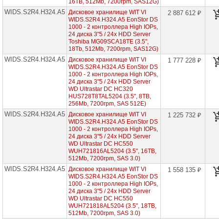
16
16TB, 512Mb, 7200rpm, SAS12G)
дисков
WIDS.S2R4.H324.A5
Дисковое хранилище WIT VI
2 887 612 ₽
3"5
WIDS.S2R4.H324.A5 EonStor DS
1000 - 2 контроллера High IOPs,
EonStor
24 диска 3"5 / 24x HDD Server
DS
1000
Toshiba MG09SCA18TE (3.5",
-
18Tb, 512Mb, 7200rpm, SAS12G)
2
WIDS.S2R4.H324.A5
Дисковое хранилище WIT VI
1 777 228 ₽
контроллера
WIDS.S2R4.H324.A5 EonStor DS
High
1000 - 2 контроллера High IOPs,
IOPs,
24 диска 3"5 / 24x HDD Server
24
WD Ultrastar DC HC320
диска
3"5
HUS728T8TAL5204 (3.5", 8TB,
►
256Mb, 7200rpm, SAS 512E)
WIDS.S2R4.H324.A5
Дисковое хранилище WIT VI
1 225 732 ₽
EonStor
WIDS.S2R4.H324.A5 EonStor DS
DS
1000 - 2 контроллера High IOPs,
1000
24 диска 3"5 / 24x HDD Server
-
WD Ultrastar DC HC550
2
контроллера
WUH721816AL5204 (3.5", 16TB,
High
512Mb, 7200rpm, SAS 3.0)
IOPs,
WIDS.S2R4.H324.A5
Дисковое хранилище WIT VI
1 558 135 ₽
24
WIDS.S2R4.H324.A5 EonStor DS
диска
1000 - 2 контроллера High IOPs,
2"5
24 диска 3"5 / 24x HDD Server
WD Ultrastar DC HC550
Infortrend
WUH721818AL5204 (3.5", 18TB,
EonStor
512Mb, 7200rpm, SAS 3.0)
DS