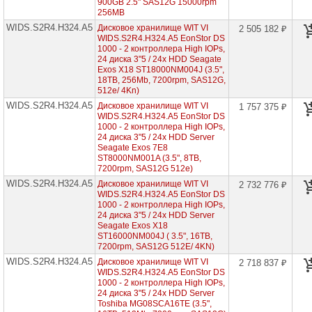
EonStor
900GB 2.5" SAS12G 15000rpm
DS
256MB
1000
WIDS.S2R4.H324.A5
Дисковое хранилище WIT VI
2 505 182 ₽
-
WIDS.S2R4.H324.A5 EonStor DS
1
1000 - 2 контроллера High IOPs,
контроллер
High
24 диска 3"5 / 24x HDD Seagate
IOPs,
Exos X18 ST18000NM004J (3.5",
24
18TB, 256Mb, 7200rpm, SAS12G,
диска
512e/ 4Kn)
2"5
WIDS.S2R4.H324.A5
Дисковое хранилище WIT VI
1 757 375 ₽
WIDS.S2R4.H324.A5 EonStor DS
EonStor
1000 - 2 контроллера High IOPs,
DS
1000
24 диска 3"5 / 24x HDD Server
-
Seagate Exos 7E8
2
ST8000NM001A (3.5", 8TB,
контроллера
7200rpm, SAS12G 512e)
High
WIDS.S2R4.H324.A5
Дисковое хранилище WIT VI
2 732 776 ₽
IOPs,
WIDS.S2R4.H324.A5 EonStor DS
12
1000 - 2 контроллера High IOPs,
дисков
3"5
24 диска 3"5 / 24x HDD Server
Seagate Exos X18
EonStor
ST16000NM004J ( 3.5", 16TB,
DS
7200rpm, SAS12G 512E/ 4KN)
1000
WIDS.S2R4.H324.A5
Дисковое хранилище WIT VI
2 718 837 ₽
-
WIDS.S2R4.H324.A5 EonStor DS
2
1000 - 2 контроллера High IOPs,
контроллера
High
24 диска 3"5 / 24x HDD Server
IOPs,
Toshiba MG08SCA16TE (3.5",