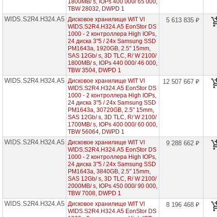
1800MB/ s, IOPs 400 000/ 65 000,
EonStor
TBW 28032, DWPD 1
GS
4000
WIDS.S2R4.H324.A5
Дисковое хранилище WIT VI
5 613 835 ₽
WIDS.S2R4.H324.A5 EonStor DS
1000 - 2 контроллера High IOPs,
Infortrend
24 диска 3"5 / 24x Samsung SSD
EonStor
PM1643a, 1920GB, 2.5" 15mm,
GSe
1000
SAS 12Gb/ s, 3D TLC, R/ W 2100/
1800MB/ s, IOPs 440 000/ 46 000,
TBW 3504, DWPD 1
Infortrend
WIDS.S2R4.H324.A5
EonStor
Дисковое хранилище WIT VI
12 507 667 ₽
GSe
WIDS.S2R4.H324.A5 EonStor DS
2000
1000 - 2 контроллера High IOPs,
24 диска 3"5 / 24x Samsung SSD
PM1643a, 30720GB, 2.5" 15mm,
Infortrend
SAS 12Gb/ s, 3D TLC, R/ W 2100/
EonStor
1700MB/ s, IOPs 400 000/ 60 000,
GSe
TBW 56064, DWPD 1
3000
WIDS.S2R4.H324.A5
Дисковое хранилище WIT VI
9 288 662 ₽
WIDS.S2R4.H324.A5 EonStor DS
Infortrend
EonStor
1000 - 2 контроллера High IOPs,
GSe
24 диска 3"5 / 24x Samsung SSD
Pro
PM1643a, 3840GB, 2.5" 15mm,
200
SAS 12Gb/ s, 3D TLC, R/ W 2100/
2000MB/ s, IOPs 450 000/ 90 000,
TBW 7008, DWPD 1
Infortrend
EonStor
WIDS.S2R4.H324.A5
Дисковое хранилище WIT VI
8 196 468 ₽
GSe
WIDS.S2R4.H324.A5 EonStor DS
Pro