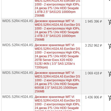
1
WIDS.S2R4.H324.A5 EonStor DS
контроллер
1000 - 2 контроллера High IOPs,
High
24 диска 3"5 / 24x HDD Seagate
IOPs,
1.8TB 2.5" SAS12G 10000rpm
12
256MB
дисков
WIDS.S2R4.H324.A5
3"5
Дисковое хранилище WIT VI
1 945 396 ₽
WIDS.S2R4.H324.A5 EonStor DS
EonStor
1000 - 2 контроллера High IOPs,
DS
24 диска 3"5 / 24x HDD Seagate
1000
2.4TB 2.5" SAS12G 10000rpm
-
256MB
1
WIDS.S2R4.H324.A5
Дисковое хранилище WIT VI
контроллер
3 252 962 ₽
High
WIDS.S2R4.H324.A5 EonStor DS
IOPs,
1000 - 2 контроллера High IOPs,
16
24 диска 3"5 / 24x HDD Seagate
дисков
20TB Server Exos X20 HDD
3"5
512E/ 4KN ( 3.5" SAS 12Gb/ s
7200rpm)
EonStor
WIDS.S2R4.H324.A5
Дисковое хранилище WIT VI
DS
1 069 418 ₽
1000
WIDS.S2R4.H324.A5 EonStor DS
-
1000 - 2 контроллера High IOPs,
1
24 диска 3"5 / 24x HDD Seagate
контроллер
600GB 2.5" SAS12G 15000rpm
High
256MB
IOPs,
WIDS.S2R4.H324.A5
Дисковое хранилище WIT VI
1 436 906 ₽
24
WIDS.S2R4.H324.A5 EonStor DS
диска
3"5
1000 - 2 контроллера High IOPs,
24 диска 3"5 / 24x HDD Seagate