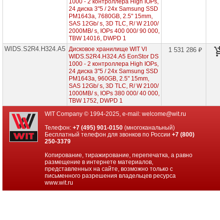
1000 - 2 контроллера High IOPs,
1000
24 диска 3"5 / 24x Samsung SSD
PM1643a, 7680GB, 2.5" 15mm,
Infortrend
SAS 12Gb/ s, 3D TLC, R/ W 2100/
EonStor
2000MB/ s, IOPs 400 000/ 90 000,
GSe
TBW 14016, DWPD 1
Pro
WIDS.S2R4.H324.A5
Дисковое хранилище WIT VI
1 531 286 ₽
3000
WIDS.S2R4.H324.A5 EonStor DS
1000 - 2 контроллера High IOPs,
Мониторы
24 диска 3"5 / 24x Samsung SSD
и
PM1643a, 960GB, 2.5" 15mm,
LCD
SAS 12Gb/ s, 3D TLC, R/ W 2100/
панели
1000MB/ s, IOPs 380 000/ 40 000,
TBW 1752, DWPD 1
Проекторы
WIT Company © 1994-2025, e-mail:
welcome@wit.ru
и
лампы
Телефон:
+7 (495) 901-0150
(многоканальный)
для
Бесплатный телефон для звонков по России
+7 (800)
проекторов
250-3379
Ноутбуки
Копирование, тиражирование, перепечатка, а равно
Brand
размещение в интернете материалов,
Name
представленных на сайте, возможно только с
письменного разрешения владельцев ресурса
www.wit.ru
Моноблоки
Brand
Name
Компьютеры