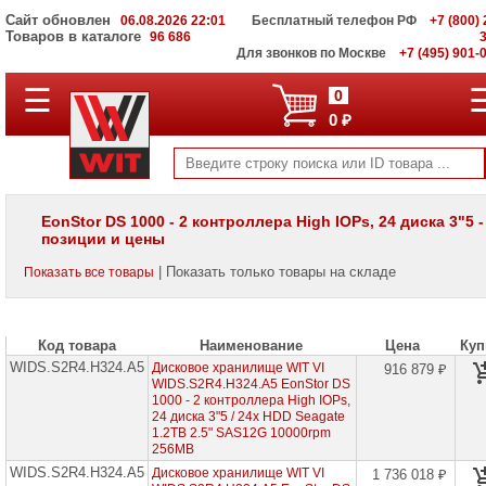
Сайт обновлен
06.08.2026 22:01
Бесплатный телефон РФ
+7 (800) 
Товаров в каталоге
96 686
Для звонков по Москве
+7 (495) 901-
☰
ПОЛНЫЙ
0
КАТАЛОГ
0 ₽
WIT
Корпоративные
серверы
WIT
VV
EonStor DS 1000 - 2 контроллера High IOPs, 24 диска 3"5 -
позиции и цены
Системы
хранения
| Показать только товары на складе
Показать все товары
данных
WIT
VI
Код товара
Наименование
Цена
Куп
Infortrend
EonStor
WIDS.S2R4.H324.A5
Дисковое хранилище WIT VI
916 879 ₽
DS
WIDS.S2R4.H324.A5 EonStor DS
1000
1000 - 2 контроллера High IOPs,
24 диска 3"5 / 24x HDD Seagate
EonStor
1.2TB 2.5" SAS12G 10000rpm
DS
256MB
1000
WIDS.S2R4.H324.A5
-
Дисковое хранилище WIT VI
1 736 018 ₽