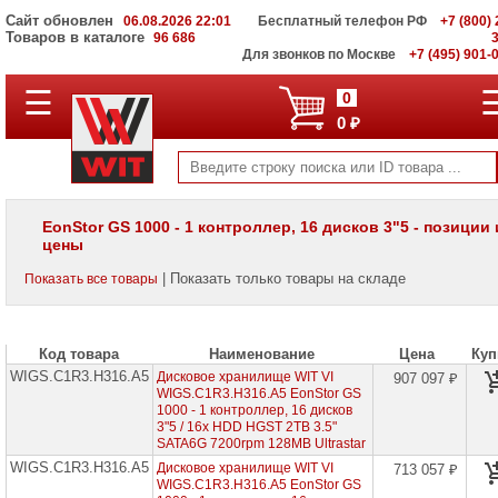
Сайт обновлен
06.08.2026 22:01
Бесплатный телефон РФ
+7 (800) 
Товаров в каталоге
96 686
Для звонков по Москве
+7 (495) 901-
☰
ПОЛНЫЙ
0
КАТАЛОГ
0 ₽
WIT
Корпоративные
серверы
WIT
VV
EonStor GS 1000 - 1 контроллер, 16 дисков 3"5 - позиции 
цены
Системы
хранения
| Показать только товары на складе
Показать все товары
данных
WIT
VI
Код товара
Наименование
Цена
Куп
Infortrend
EonStor
WIGS.C1R3.H316.A5
Дисковое хранилище WIT VI
907 097 ₽
DS
WIGS.C1R3.H316.A5 EonStor GS
1000
1000 - 1 контроллер, 16 дисков
3"5 / 16x HDD HGST 2TB 3.5"
SATA6G 7200rpm 128MB Ultrastar
Infortrend
EonStor
WIGS.C1R3.H316.A5
Дисковое хранилище WIT VI
713 057 ₽
DS
WIGS.C1R3.H316.A5 EonStor GS
2000