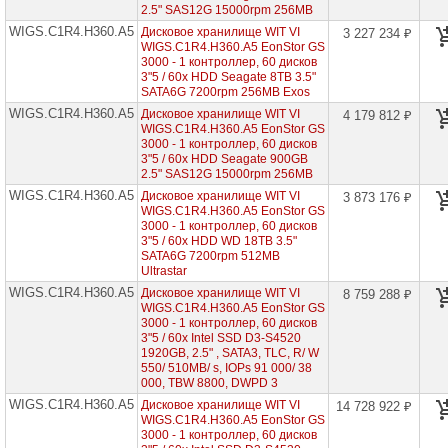
2.5" SAS12G 15000rpm 256MB
-
1
WIGS.C1R4.H360.A5
Дисковое хранилище WIT VI
3 227 234 ₽
контроллер,
WIGS.C1R4.H360.A5 EonStor GS
12
3000 - 1 контроллер, 60 дисков
дисков
3"5 / 60x HDD Seagate 8TB 3.5"
3"5
SATA6G 7200rpm 256MB Exos
EonStor
WIGS.C1R4.H360.A5
Дисковое хранилище WIT VI
4 179 812 ₽
GS
WIGS.C1R4.H360.A5 EonStor GS
3000
3000 - 1 контроллер, 60 дисков
-
3"5 / 60x HDD Seagate 900GB
1
2.5" SAS12G 15000rpm 256MB
контроллер,
WIGS.C1R4.H360.A5
16
Дисковое хранилище WIT VI
3 873 176 ₽
дисков
WIGS.C1R4.H360.A5 EonStor GS
3"5
3000 - 1 контроллер, 60 дисков
3"5 / 60x HDD WD 18TB 3.5"
EonStor
SATA6G 7200rpm 512MB
GS
Ultrastar
3000
WIGS.C1R4.H360.A5
-
Дисковое хранилище WIT VI
8 759 288 ₽
1
WIGS.C1R4.H360.A5 EonStor GS
контроллер,
3000 - 1 контроллер, 60 дисков
24
3"5 / 60x Intel SSD D3-S4520
диска
1920GB, 2.5" , SATA3, TLC, R/ W
3"5
550/ 510MB/ s, IOPs 91 000/ 38
000, TBW 8800, DWPD 3
EonStor
WIGS.C1R4.H360.A5
GS
Дисковое хранилище WIT VI
14 728 922 ₽
3000
WIGS.C1R4.H360.A5 EonStor GS
-
3000 - 1 контроллер, 60 дисков
1