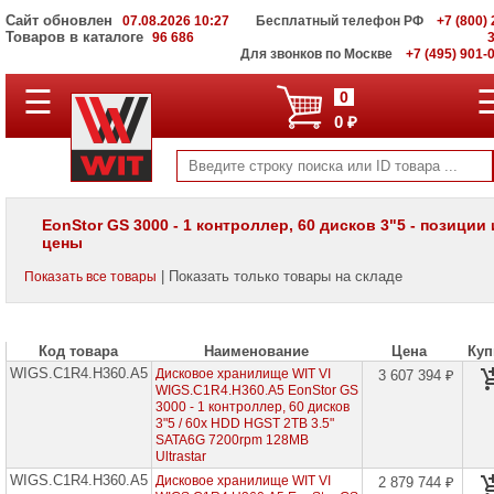
Сайт обновлен
07.08.2026 10:27
Бесплатный телефон РФ
+7 (800) 
Товаров в каталоге
96 686
Для звонков по Москве
+7 (495) 901-
☰
ПОЛНЫЙ
0
КАТАЛОГ
0 ₽
WIT
Корпоративные
серверы
WIT
VV
EonStor GS 3000 - 1 контроллер, 60 дисков 3"5 - позиции 
цены
Системы
хранения
| Показать только товары на складе
Показать все товары
данных
WIT
VI
Код товара
Наименование
Цена
Куп
Infortrend
EonStor
WIGS.C1R4.H360.A5
Дисковое хранилище WIT VI
3 607 394 ₽
DS
WIGS.C1R4.H360.A5 EonStor GS
1000
3000 - 1 контроллер, 60 дисков
3"5 / 60x HDD HGST 2TB 3.5"
SATA6G 7200rpm 128MB
Infortrend
Ultrastar
EonStor
DS
WIGS.C1R4.H360.A5
Дисковое хранилище WIT VI
2 879 744 ₽
2000