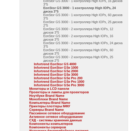
EonStor GS 3000 - 1 контроллер High IOPs, 16 дисков
3"5
EonStor GS 3000 - 1 контроллер High IOPs, 24
диска 3"5
EonStor GS 3000 - 1 контроллер High IOPs, 60 дисков
3"5
EonStor GS 3000 - 1 контроллер High IOPs, 25 дисков
2"5
EonStor GS 3000 - 2 контроллера High IOPs, 12
дисков 3"5
EonStor GS 3000 - 2 контроллера High IOPs, 16
дисков 3"5
EonStor GS 3000 - 2 контроллера High IOPs, 24 диска
3"5
EonStor GS 3000 - 2 контроллера High IOPs, 60
дисков 3"5
EonStor GS 3000 - 2 контроллера High IOPs, 25
дисков 2"5
Infortrend EonStor GS 4000
Infortrend EonStor GSe 1000
Infortrend EonStor GSe 2000
Infortrend EonStor GSe 3000
Infortrend EonStor GSe Pro 200
Infortrend EonStor GSe Pro 1000
Infortrend EonStor GSe Pro 3000
Мониторы и LCD панели
Проекторы и лампы для проекторов
Ноутбуки Brand Name
Моноблоки Brand Name
Компьютеры Brand Name
Принтеры плоттеры МФУ
Серверы Brand Name
Пассивное сетевое оборудование
Активное сетевое оборудование
СХД - системы хранения данных
Компоненты компьютеров
Компоненты серверов
Источники бесперебойного питания