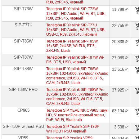
Yealink
RJ9, 2xRJ45, черный
SIP-T73W
Телефон IP Yealink SIP-T73W
11 799 ₽
Оборудование
12xSIP , HD Audio , Wi-Fi, BT, USB,
для
RJ9, 2xRJ45, черный
IP-
SIP-T77U
Телефон IP Yealink SIP-T77U
22 755 ₽
телефонии
16xSIP , HD Audio , Wi-Fi, BT, USB,
GrandStream
USB-C, RJ9, 2xRJ45, черный
SIP-T85W
Телефон IP Yealink SIP-T85W
20 838 ₽
Сетевое
16xSIP, 2xUSB, Wi-Fi 6, BT 5,
оборудование
2xRJ45, black
Ubiquity
SIP-T87W
Телефон IP Yealink SIP-T87W Wi-
27 089 ₽
Fi6, BT 5, USB, черный
Сетевые
адаптеры
SIP-T88W
Телефон IP Yealink SIP-T88W
33 616 ₽
16xSIP, 1024x600, 3xVideo/ 7xAudio
conference, 2xUSB, Wi-Fi 6, BT 5,
Сетевое
оборудование
CAM, 2xRJ45, black
Allied
SIP-T88W PRO
Телефон IP Yealink SIP-T88W Pro
37 925 ₽
Telesis
16xSIP, 1024x600, 3xVideo/ 7xAudio
conference, 2xUSB, Wi-Fi 6, BT 5,
Сетевое
CAM, 2xRJ45, black
оборудование
CP965
Телефон SIP YEALINK CP965, звук
63 194 ₽
Huawei
HD, 5" цветной сенсорный экран,
PoE, Wi-Fi, Bluetooth
Сетевое
SIP-T30P without PSU
Телефон SIP Yealink SIP-T30P
3 538 ₽
оборудование
WITHOUT PSU черный
Zyxel
VP59
Телефон SIP Yealink VP59
55 434 ₽