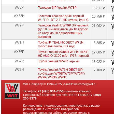
Оборудование
контроля
W78P
Телефон SIP Yealink W78P
15 817 ₽
NetPing
AX83H
Телефон Yealink AX83H черный
10 756 ₽
Wi-Fi IP , BT, 2.4", HD-аудио, Type-C
Сетевое
оборудование
W79P
Телефон Yealink W79P SIP черный.
21 062 ₽
Mikrotik
(до 10 SIP-аккаунтов, до 10 трубок
на базу, до 20 одновременных
Сетевое
вызовов)
оборудование
W71H
Трубка IP YEALINK DECT W71H,
5 885 ₽
HP
голосовая почта, HD звук
AX86R
Трубка Yealink AX86R Wi-Fi6, 4xSIP,
17 085 ₽
Сетевое
HD AUDIO, 3100 mAh, IP67, черный
оборудование
Cisco
W59R
Трубка Yealink W59R черный
15 022 ₽
SMB
(Linksys)
W73H
Трубка Yealink W73H DECT SIP-
7 109 ₽
трубка для W70B/ W73P/ W76P/ /
Сетевое
W79P/ W80B/ W90B
оборудование
Cisco
WIT Company © 1994-2025, e-mail:
welcome@wit.ru
Сетевое
Телефон:
+7 (495) 901-0150
(многоканальный)
оборудование
Бесплатный телефон для звонков по России
+7 (800)
DELL
250-3379
Сетевое
Копирование, тиражирование, перепечатка, а равно
оборудование
размещение в интернете материалов,
Lenovo
представленных на сайте, возможно только с