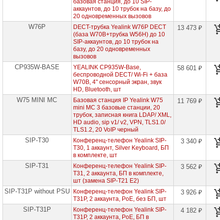
базовая станция, до 10 SIP-
проекторов
аккаунтов, до 10 трубок на базу, до
20 одновременных вызовов
Ноутбуки
W76P
DECT-трубка Yealink W76P DECT
13 473 ₽
Brand
(база W70B+трубка W56H) до 10
Name
SIP-аккаунтов, до 10 трубок на
базу, до 20 одновременных
Моноблоки
вызовов
Brand
CP935W-BASE
YEALINK CP935W-Base,
58 601 ₽
Name
беспроводной DECT/ Wi-Fi + база
W70B, 4" сенсорный экран, звук
Компьютеры
HD, Bluetooth, шт
Brand
W75 MINI MC
Базовая станция IP Yealink W75
Name
11 769 ₽
mini MC 3 базовые станции, 20
трубок, записная книга LDAP/ XML,
Принтеры
HD audio, sip v1/ v2, VPN, TLS1.0/
плоттеры
TLS1.2, 20 VoIP черный
МФУ
SIP-T30
Конференц-телефон Yealink SIP-
3 340 ₽
T30, 1 аккаунт, Silver Keyboard, БП
Серверы
в комплекте, шт
Brand
Name
SIP-T31
Конференц-телефон Yealink SIP-
3 562 ₽
T31, 2 аккаунта, БП в комплекте,
шт (замена SIP-T21 E2)
Пассивное
сетевое
SIP-T31P without PSU
Конференц-телефон Yealink SIP-
3 926 ₽
оборудование
T31P, 2 аккаунта, PoE, без БП, шт
SIP-T31P
Конференц-телефон Yealink SIP-
4 182 ₽
Активное
T31P, 2 аккаунта, PoE, БП в