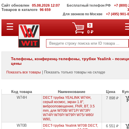
Сайт обновлен
05.08.2026 12:07
Бесплатный телефон РФ
+7 (800) 
Товаров в каталоге
96 659
Для звонков по Москве
+7 (495) 901-
☰
ПОЛНЫЙ
0
КАТАЛОГ
0 ₽
WIT
Корпоративные
серверы
WIT
VV
Телефоны, конференц-телефоны, трубки Yealink - позиц
цены
Системы
хранения
| Показать только товары на складе
Показать все товары
данных
WIT
VI
Код товара
Наименование
Цена
Куп
Мониторы
и
W74H
DECT трубка YEALINK W74H,
7 898 ₽
LCD
серый космос, экран 1.8",
панели
виброоповещение, FNR, BT, 3.5
mm, для W70B/ W71P/ W73P/
W74P/ W76P/ W79P/ W75/ W80/
Проекторы
W90,
и
лампы
W70B
DECT-трубка Yealink W70B DECT,
6 551 ₽
для