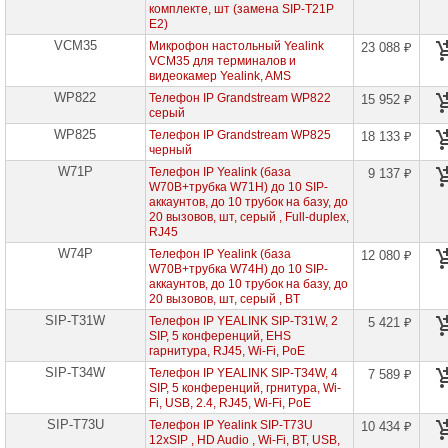
сетевое
комплекте, шт (замена SIP-T21P
оборудование
E2)
VCM35
Микрофон настольный Yealink
23 088 ₽
Оборудование
VCM35 для терминалов и
для
видеокамер Yealink, AMS
IP-
телефонии
WP822
Телефон IP Grandstream WP822
15 952 ₽
серый
Оборудование
WP825
Телефон IP Grandstream WP825
18 133 ₽
для
черный
IP-
W71P
Телефон IP Yealink (база
9 137 ₽
телефонии
W70B+трубка W71H) до 10 SIP-
Yealink
аккаунтов, до 10 трубок на базу, до
Телефоны,
20 вызовов, шт, серый , Full-duplex,
конференц-
RJ45
телефоны,
W74P
Телефон IP Yealink (база
12 080 ₽
трубки
W70B+трубка W74H) до 10 SIP-
Yealink
аккаунтов, до 10 трубок на базу, до
►
20 вызовов, шт, серый , BT
Модули
SIP-T31W
Телефон IP YEALINK SIP-T31W, 2
5 421 ₽
расширения,
SIP, 5 конференций, EHS
гарнитуры
гарнитура, RJ45, Wi-Fi, PoE
Yealink
SIP-T34W
Телефон IP YEALINK SIP-T34W, 4
7 589 ₽
Адаптеры
SIP, 5 конференций, грнитура, Wi-
питания
Fi, USB, 2.4, RJ45, Wi-Fi, PoE
и
SIP-T73U
Телефон IP Yealink SIP-T73U
10 434 ₽
зарядные
12xSIP , HD Audio , Wi-Fi, BT, USB,
устройства