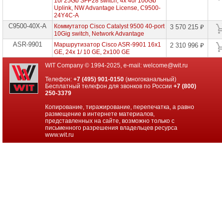
10/ 25Gb SFP28 switch, 4x 40/ 100Gb
проекторов
Uplink, NW Advantage License, C9500-
24Y4C-A
Ноутбуки
C9500-40X-A
Коммутатор Cisco Catalyst 9500 40-port
3 570 215 ₽
Brand
10Gig switch, Network Advantage
Name
ASR-9901
Маршрутизатор Cisco ASR-9901 16x1
2 310 996 ₽
GE, 24x 1/ 10 GE, 2x100 GE
Моноблоки
Brand
WIT Company © 1994-2025, e-mail:
welcome@wit.ru
Name
Телефон:
+7 (495) 901-0150
(многоканальный)
Бесплатный телефон для звонков по России
+7 (800)
Компьютеры
250-3379
Brand
Name
Копирование, тиражирование, перепечатка, а равно
размещение в интернете материалов,
Принтеры
представленных на сайте, возможно только с
плоттеры
письменного разрешения владельцев ресурса
МФУ
www.wit.ru
Серверы
Brand
Name
Пассивное
сетевое
оборудование
Активное