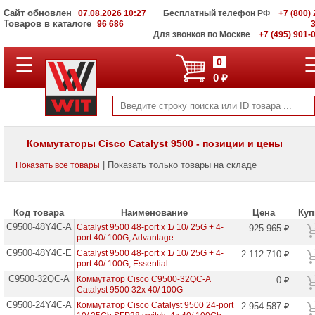
Сайт обновлен
07.08.2026 10:27
Бесплатный телефон РФ
+7 (800) 
Товаров в каталоге
96 686
Для звонков по Москве
+7 (495) 901-
☰
ПОЛНЫЙ
0
КАТАЛОГ
0 ₽
WIT
Корпоративные
серверы
WIT
VV
Коммутаторы Cisco Catalyst 9500 - позиции и цены
Системы
| Показать только товары на складе
Показать все товары
хранения
данных
WIT
VI
Код товара
Наименование
Цена
Куп
C9500-48Y4C-A
Мониторы
Catalyst 9500 48-port x 1/ 10/ 25G + 4-
925 965 ₽
и
port 40/ 100G, Advantage
LCD
C9500-48Y4C-E
Catalyst 9500 48-port x 1/ 10/ 25G + 4-
2 112 710 ₽
панели
port 40/ 100G, Essential
C9500-32QC-A
Коммутатор Cisco C9500-32QC-A
0 ₽
Проекторы
Catalyst 9500 32x 40/ 100G
и
лампы
C9500-24Y4C-A
Коммутатор Cisco Catalyst 9500 24-port
2 954 587 ₽
для