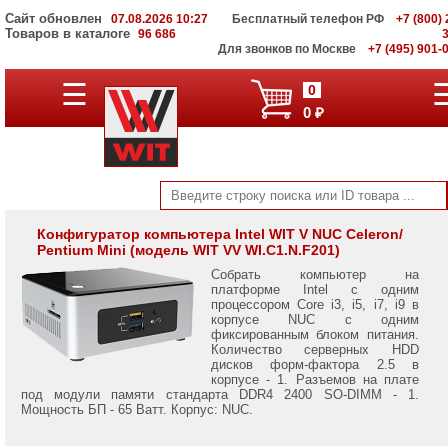
Сайт обновлен
07.08.2026 10:27
Бесплатный телефон РФ
+7 (800) 
Товаров в каталоге
96 686
Для звонков по Москве
+7 (495) 901-
Компьютеры
☰
0
Intel
0 ₽
NUC
Компьютеры
для
офиса
Графические
станции
Конфигуратор компьютера Intel WIT V NUC Celeron/
Pentium Mini (модель WIT VV WI.C1.N.F201)
Нестандартный
Собрать компьютер на
формат
платформе Intel с одним
процессором Core i3, i5, i7, i9 в
корпусе NUC с одним
фиксированным блоком питания.
Количество серверных HDD
дисков форм-фактора 2.5 в
корпусе - 1. Разъемов на плате
под модули памяти стандарта DDR4 2400 SO-DIMM - 1.
Мощность БП - 65 Ватт. Корпус: NUC.