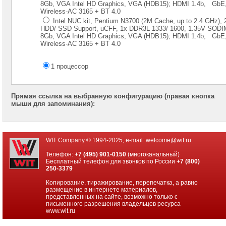
8Gb, VGA Intel HD Graphics, VGA (HDB15); HDMI 1.4b, GbE, 
Wireless-AC 3165 + BT 4.0
Intel NUC kit, Pentium N3700 (2M Cache, up to 2.4 GHz), 2
HDD/ SSD Support, uCFF, 1x DDR3L 1333/ 1600, 1.35V SOD
8Gb, VGA Intel HD Graphics, VGA (HDB15); HDMI 1.4b, GbE, 
Wireless-AC 3165 + BT 4.0
1 процессор
Прямая ссылка на выбранную конфигурацию (правая кнопка
мыши для запоминания):
WIT Company © 1994-2025, e-mail:
welcome@wit.ru
Телефон:
+7 (495) 901-0150
(многоканальный)
Бесплатный телефон для звонков по России
+7 (800)
250-3379
Копирование, тиражирование, перепечатка, а равно
размещение в интернете материалов,
представленных на сайте, возможно только с
письменного разрешения владельцев ресурса
www.wit.ru