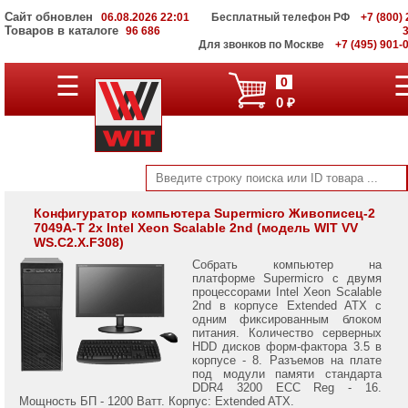
Сайт обновлен
06.08.2026 22:01
Бесплатный телефон РФ
+7 (800) 
Товаров в каталоге
96 686
Для звонков по Москве
+7 (495) 901-
Компьютеры
☰
0
Intel
0 ₽
NUC
Компьютеры
для
офиса
Графические
станции
Конфигуратор компьютера Supermicro Живописец-2
7049A-T 2x Intel Xeon Scalable 2nd (модель WIT VV
Нестандартный
WS.C2.X.F308)
формат
Собрать компьютер на
платформе Supermicro с двумя
процессорами Intel Xeon Scalable
2nd в корпусе Extended ATX с
одним фиксированным блоком
питания. Количество серверных
HDD дисков форм-фактора 3.5 в
корпусе - 8. Разъемов на плате
под модули памяти стандарта
DDR4 3200 ECC Reg - 16.
Мощность БП - 1200 Ватт. Корпус: Extended ATX.