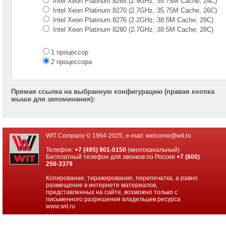
Intel Xeon Platinum 8268 (2.9GHz, 35.75M Cache, 24C)
Intel Xeon Platinum 8270 (2.7GHz, 35.75M Cache, 26C)
Intel Xeon Platinum 8276 (2.2GHz, 38.5M Cache, 28C)
Intel Xeon Platinum 8280 (2.7GHz, 38.5M Cache, 28C)
1 процессор
2 процессора
Прямая ссылка на выбранную конфигурацию (правая кнопка
мыши для запоминания):
WIT Company © 1994-2025, e-mail:
welcome@wit.ru
Телефон:
+7 (495) 901-0150
(многоканальный)
Бесплатный телефон для звонков по России
+7 (800)
250-3379
Копирование, тиражирование, перепечатка, а равно
размещение в интернете материалов,
представленных на сайте, возможно только с
письменного разрешения владельцев ресурса
www.wit.ru