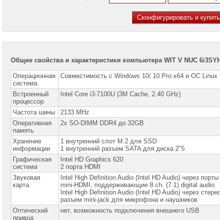
Mobile:
+7
(985)
768-
8583
Telegram:
+7
Общие свойства и характеристики компьютера WIT V NUC 6i3SY
(985)
768-
Операционная
Совместимость с Windows 10/ 10 Pro x64 и ОС Linux
8583
система
Встроенный
Intel Core i3-7100U (3M Cache, 2.40 GHz)
WhatsApp:
процессор
+7
Частота шины
(985)
2133 MHz
768-
Оперативная
2x SO-DIMM DDR4 до 32GB
8583
память
Хранение
1 внутренний слот M.2 для SSD
Viber:
информации
1 внутренний разъем SATA для диска 2"5
+7
(985)
Графическая
Intel HD Graphics 620
768-
система
2 порта HDMI
8583
Звуковая
Intel High Definition Audio (Intel HD Audio) через порты
карта
mini-HDMI, поддерживающие 8 ch. (7.1) digital audio
Александр
Intel High Definition Audio (Intel HD Audio) через стере
Крюков
разъем mini-jack для микрофона и наушников
Mobile:
Оптический
нет, возможность подключения внешнего USB
+7
привод
(916)