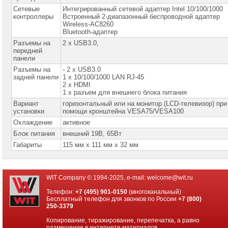
158-
Сетевые
Интегрированный сетевой адаптер Intel 10/100/1000
0005
контроллеры
Встроенный 2-диапазонный беспроводной адаптер
Wireless-AC8260
Telegram:
Bluetooth-адаптер
+7
Разъемы на
2 x USB3.0,
(916)
передней
158-
панели
0005
Разъемы на
- 2 x USB3.0
задней панели
1 x 10/100/1000 LAN RJ-45
WhatsApp:
2 x HDMI
+7
1 x разъем для внешнего блока питания
(916)
158-
Вариант
горизонтальный или на монитор (LCD-телевизор) при
0005
установки
помощи кронштейна VESA75/VESA100
Охлаждение
активное
Блок питания
внешний 19В, 65Вт
Габариты
115 мм x 111 мм x 32 мм
WIT Company © 1994-2025, e-mail:
welcome@wit.ru
Телефон:
+7 (495) 901-0150
(многоканальный)
Бесплатный телефон для звонков по России
+7 (800)
250-3379
Копирование, тиражирование, перепечатка, а равно
размещение в интернете материалов,