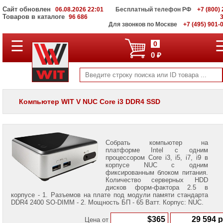
Сайт обновлен
06.08.2026 22:01
Бесплатный телефон РФ
+7 (800) 
Товаров в каталоге
96 686
Для звонков по Москве
+7 (495) 901-
Компьютеры
☰
0
для
0 ₽
офиса
Компьютеры
Intel
NUC
Компьютер WIT V NUC Core i3 DDR4 SSD
Графические
станции
WIT
V
Собрать компьютер на
Информационные
платформе Intel с одним
материалы
процессором Core i3, i5, i7, i9 в
корпусе NUC с одним
фиксированным блоком питания.
Количество серверных HDD
дисков форм-фактора 2.5 в
корпусе - 1. Разъемов на плате под модули памяти стандарта
DDR4 2400 SO-DIMM - 2. Мощность БП - 65 Ватт. Корпус: NUC.
Владимир
Цена от
Комен