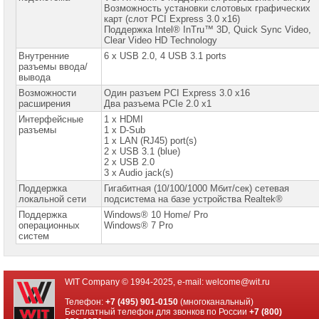
158-
Возможность установки слотовых графических
0005
карт (слот PCI Express 3.0 x16)
Поддержка Intel® InTru™ 3D, Quick Sync Video,
Clear Video HD Technology
Telegram:
+7
Внутренние
6 x USB 2.0, 4 USB 3.1 ports
(916)
разъемы ввода/
158-
вывода
0005
Возможности
Один разъем PCI Express 3.0 x16
расширения
Два разъема PCIe 2.0 x1
WhatsApp:
Интерфейсные
1 x HDMI
+7
разъемы
1 x D-Sub
(916)
158-
1 x LAN (RJ45) port(s)
0005
2 x USB 3.1 (blue)
2 x USB 2.0
3 x Audio jack(s)
Поддержка
Гигабитная (10/100/1000 Мбит/сек) сетевая
локальной сети
подсистема на базе устройства Realtek®
Поддержка
Windows® 10 Home/ Pro
операционных
Windows® 7 Pro
систем
WIT Company © 1994-2025, e-mail:
welcome@wit.ru
Телефон:
+7 (495) 901-0150
(многоканальный)
Бесплатный телефон для звонков по России
+7 (800)