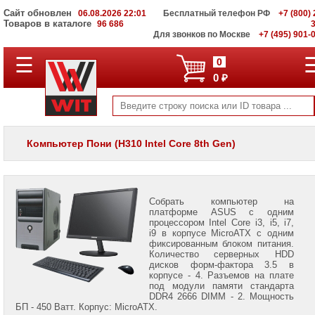
Сайт обновлен
06.08.2026 22:01
Бесплатный телефон РФ
+7 (800) 
Товаров в каталоге
96 686
Для звонков по Москве
+7 (495) 901-
Компьютеры
☰
0
для
0 ₽
офиса
Компьютеры
Intel
NUC
Компьютер Пони (H310 Intel Core 8th Gen)
Графические
станции
WIT
V
Собрать компьютер на
Информационные
платформе ASUS с одним
материалы
процессором Intel Core i3, i5, i7,
i9 в корпусе MicroATX с одним
фиксированным блоком питания.
Количество серверных HDD
дисков форм-фактора 3.5 в
корпусе - 4. Разъемов на плате
под модули памяти стандарта
DDR4 2666 DIMM - 2. Мощность
Владимир
БП - 450 Ватт. Корпус: MicroATX.
Комен