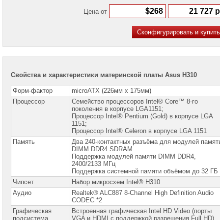
Mobile:
Цена от
+7
(985)
768-
8583
Telegram:
+7
(985)
768-
Свойства и характеристики материнской платы Asus H310
8583
Форм-фактор
microATX (226мм х 175мм)
WhatsApp:
Процессор
Семейство процессоров Intel® Core™ 8-го
+7
поколения в корпусе LGA1151;
(985)
Процессор Intel® Pentium (Gold) в корпусе LGA
768-
1151;
8583
Процессор Intel® Celeron в корпусе LGA 1151
Память
Два 240-контактных разъёма для модулей памят
Viber:
DIMM DDR4 SDRAM
+7
Поддержка модулей памяти DIMM DDR4,
(985)
2400/2133 МГц
768-
Поддержка системной памяти объёмом до 32 ГБ
8583
Чипсет
Набор микросхем Intel® H310
Александр
Аудио
Realtek® ALC887 8-Channel High Definition Audio
Крюков
CODEC *2
Mobile:
Графическая
Встроенная графическая Intel HD Video (порты
+7
подсистема
VGA и HDMI с поддержкой разрешения Full HD)
(916)