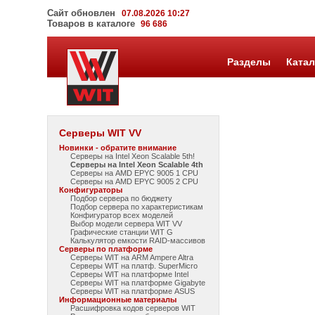
Сайт обновлен
07.08.2026 10:27
Товаров в каталоге
96 686
Разделы
Катал
Серверы WIT VV
Новинки - обратите внимание
Серверы на Intel Xeon Scalable 5th!
Серверы на Intel Xeon Scalable 4th
Серверы на AMD EPYC 9005 1 CPU
Серверы на AMD EPYC 9005 2 CPU
Конфигураторы
Подбор сервера по бюджету
Подбор сервера по характеристикам
Конфигуратор всех моделей
Выбор модели сервера WIT VV
Графические станции WIT G
Калькулятор емкости RAID-массивов
Серверы по платформе
Серверы WIT на ARM Ampere Altra
Серверы WIT на платф. SuperMicro
Серверы WIT на платформе Intel
Серверы WIT на платформе Gigabyte
Серверы WIT на платформе ASUS
Информационные материалы
Расшифровка кодов серверов WIT