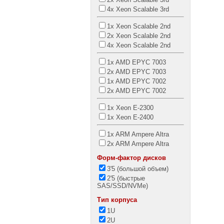
4x Xeon Scalable 3rd
1x Xeon Scalable 2nd
2x Xeon Scalable 2nd
4x Xeon Scalable 2nd
1x AMD EPYC 7003
2x AMD EPYC 7003
1x AMD EPYC 7002
2x AMD EPYC 7002
1x Xeon E-2300
1x Xeon E-2400
1x ARM Ampere Altra
2x ARM Ampere Altra
Форм-фактор дисков
3'5 (большой объем)
2'5 (быстрые
SAS/SSD/NVMe)
Тип корпуса
1U
2U