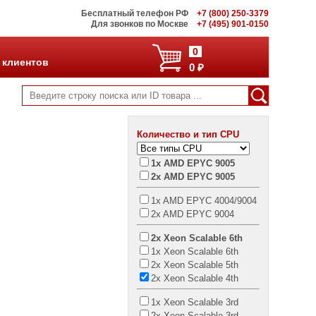
Бесплатный телефон РФ
+7 (800) 250-3379
Для звонков по Москве
+7 (495) 901-0150
0
 клиентов
0 ₽
Количество и тип CPU
1x AMD EPYC 9005
2x AMD EPYC 9005
1x AMD EPYC 4004/9004
2x AMD EPYC 9004
2x Xeon Scalable 6th
1x Xeon Scalable 6th
2x Xeon Scalable 5th
2x Xeon Scalable 4th
1x Xeon Scalable 3rd
2x Xeon Scalable 3rd