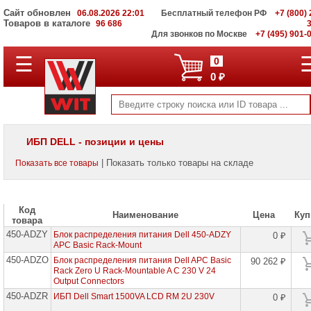
Сайт обновлен
06.08.2026 22:01
Бесплатный телефон РФ
+7 (800) 
Товаров в каталоге
96 686
Для звонков по Москве
+7 (495) 901-
☰
ПОЛНЫЙ
0
КАТАЛОГ
0 ₽
WIT
Корпоративные
серверы
WIT
VV
ИБП DELL - позиции и цены
Системы
| Показать только товары на складе
Показать все товары
хранения
данных
WIT
VI
Код
Наименование
Цена
Куп
товара
Мониторы
450-ADZY
и
Блок распределения питания Dell 450-ADZY
0 ₽
LCD
APC Basic Rack-Mount
панели
450-ADZO
Блок распределения питания Dell APC Basic
90 262 ₽
Rack Zero U Rack-Mountable A C 230 V 24
Проекторы
Output Connectors
и
450-ADZR
ИБП Dell Smart 1500VA LCD RM 2U 230V
0 ₽
лампы
для