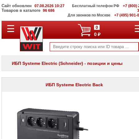
Сайт обновлен
07.08.2026 10:27
Бесплатный телефон РФ
+7 (800) 
Товаров в каталоге
96 686
Для звонков по Москве
+7 (495) 901-
☰
ПОЛНЫЙ
0
КАТАЛОГ
0 ₽
WIT
Корпоративные
серверы
WIT
VV
ИБП Systeme Electric (Schneider) - позиции и цены
Системы
хранения
данных
WIT
ИБП Systeme Electric Back
VI
Мониторы
и
LCD
панели
Проекторы
и
лампы
для