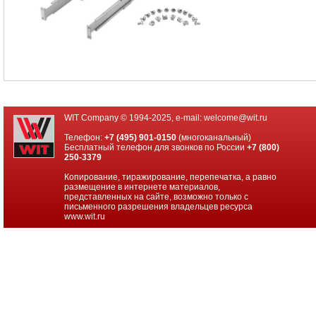
APC
(American
Power
Conversion)
ИБП
Powercom
ИБП
других
производителей
WIT Company © 1994-2025, e-mail:
welcome@wit.ru
Российское
Телефон:
+7 (495) 901-0150
(многоканальный)
ПО
Бесплатный телефон для звонков по России
+7 (800)
250-3379
Программное
Копирование, тиражирование, перепечатка, а равно
обеспечение
размещение в интернете материалов,
представленных на сайте, возможно только с
письменного разрешения владельцев ресурса
Термошкафы
www.wit.ru
IP
PROM
Специальные
цены