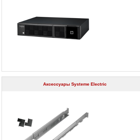
ИБП
Systeme
Electric
Smart
Сменные
батареи
Systeme
Electric
Добавочные
батареи
Systeme
Electric
Аксессуары
Systeme
Electric
Аксессуары Systeme Electric
ИБП
IPPON
ИБП
Eaton
ИБП
Tripplite
ИБП