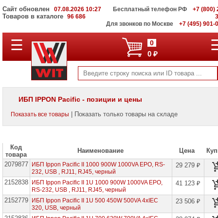
Сайт обновлен
07.08.2026 10:27
Бесплатный телефон РФ
+7 (800) 
Товаров в каталоге
96 686
Для звонков по Москве
+7 (495) 901-
☰
ПОЛНЫЙ
0
КАТАЛОГ
0 ₽
WIT
Корпоративные
серверы
WIT
VV
ИБП IPPON Pacific - позиции и цены
Системы
| Показать только товары на складе
Показать все товары
хранения
данных
WIT
VI
Код
Наименование
Цена
Куп
товара
Мониторы
2079877
и
ИБП Ippon Pacific II 1000 900W 1000VA EPO, RS-
29 279 ₽
LCD
232, USB , RJ11, RJ45, черный
панели
2152838
ИБП Ippon Pacific II 1U 1000 900W 1000VA EPO,
41 123 ₽
RS-232, USB , RJ11, RJ45, черный
Проекторы
2152779
ИБП Ippon Pacific II 1U 500 450W 500VA 4хIEC
23 506 ₽
и
320, USB, черный
лампы
для