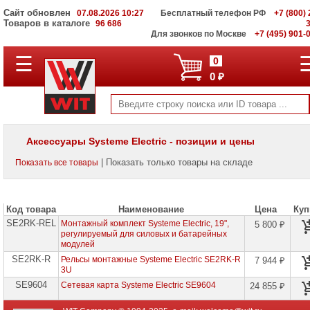
Сайт обновлен
07.08.2026 10:27
Бесплатный телефон РФ
+7 (800) 
Товаров в каталоге
96 686
Для звонков по Москве
+7 (495) 901-
☰
ПОЛНЫЙ
0
КАТАЛОГ
0 ₽
WIT
Корпоративные
серверы
WIT
VV
Аксессуары Systeme Electric - позиции и цены
Системы
| Показать только товары на складе
Показать все товары
хранения
данных
WIT
VI
Код товара
Наименование
Цена
Куп
SE2RK-REL
Мониторы
Монтажный комплект Systeme Electric, 19",
5 800 ₽
и
регулируемый для силовых и батарейных
LCD
модулей
панели
SE2RK-R
Рельсы монтажные Systeme Electriс SE2RK-R
7 944 ₽
3U
Проекторы
SE9604
Сетевая карта Systeme Electriс SE9604
24 855 ₽
и
лампы
для