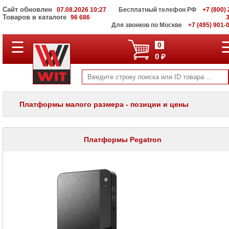
Сайт обновлен
07.08.2026 10:27
Бесплатный телефон РФ
+7 (800) 
Товаров в каталоге
96 686
Для звонков по Москве
+7 (495) 901-
☰
ПОЛНЫЙ
0
КАТАЛОГ
0 ₽
WIT
Корпоративные
серверы
WIT
VV
Платформы малого размера - позиции и цены
Системы
хранения
данных
WIT
Платформы Pegatron
VI
Мониторы
и
LCD
панели
Проекторы
и
лампы
для