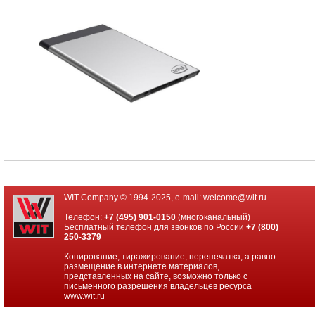
Мини
ПК
Intel
Compute
Stick
Материнские
платы
Процессоры
Intel
Процессоры
AMD
Модули
памяти
WIT Company © 1994-2025, e-mail:
welcome@wit.ru
Жесткие
Телефон:
+7 (495) 901-0150
(многоканальный)
диски
Бесплатный телефон для звонков по России
+7 (800)
SATA
250-3379
Жесткие
Копирование, тиражирование, перепечатка, а равно
диски
размещение в интернете материалов,
SSD
представленных на сайте, возможно только с
письменного разрешения владельцев ресурса
www.wit.ru
Видеокарты
INTEL