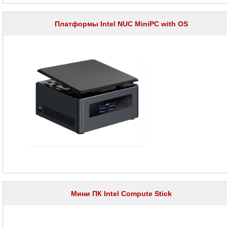
сетевое
оборудование
Платформы Intel NUC MiniPC with OS
СХД
-
системы
хранения
данных
Компоненты
компьютеров
Платформы
малого
размера
Платформы
Pegatron
Платформы
Intel
NUC
Платформы
Intel
NUC
Мини ПК Intel Compute Stick
MiniPC
with
OS