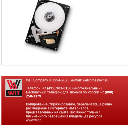
Жесткие
диски
SATA
Жесткие
диски
2"5
Жесткие
диски
Seagate
3"5
Жесткие
диски
WD/
HGST
3"5
WIT Company © 1994-2025, e-mail:
welcome@wit.ru
Жесткие
диски
Телефон:
+7 (495) 901-0150
(многоканальный)
Toshiba
Бесплатный телефон для звонков по России
+7 (800)
3"5
250-3379
Жесткие
Копирование, тиражирование, перепечатка, а равно
диски
размещение в интернете материалов,
SSD
представленных на сайте, возможно только с
письменного разрешения владельцев ресурса
www.wit.ru
Видеокарты
INTEL