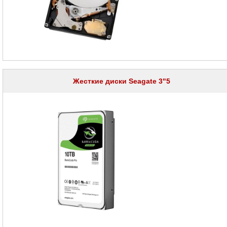
проекторов
Ноутбуки
Brand
Name
Моноблоки
Brand
Name
Жесткие диски Seagate 3"5
Компьютеры
Brand
Name
Принтеры
плоттеры
МФУ
Серверы
Brand
Name
Пассивное
сетевое
оборудование
Активное