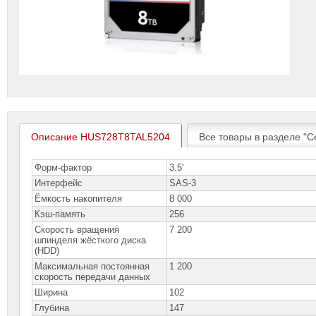
Описание HUS728T8TAL5204
Все товары в разделе "С
Форм-фактор
3.5'
Интерфейс
SAS-3
Ёмкость накопителя
8 000
Кэш-память
256
Скорость вращения
7 200
шпинделя жёсткого диска
(HDD)
Максимальная постоянная
1 200
скорость передачи данных
Ширина
102
Глубина
147