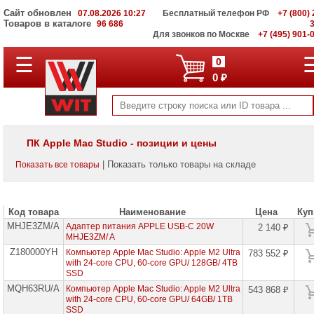
Сайт обновлен
07.08.2026 10:27
Бесплатный телефон РФ
+7 (800) 
Товаров в каталоге
96 686
Для звонков по Москве
+7 (495) 901-
☰
ПОЛНЫЙ
0
КАТАЛОГ
0 ₽
WIT
Корпоративные
серверы
WIT
VV
ПК Apple Mac Studio - позиции и цены
Системы
| Показать только товары на складе
Показать все товары
хранения
данных
WIT
VI
Код товара
Наименование
Цена
Куп
MHJE3ZM/A
Мониторы
Адаптер питания APPLE USB-C 20W
2 140 ₽
и
MHJE3ZM/ A
LCD
Z180000YH
Компьютер Apple Mac Studio: Apple M2 Ultra
783 552 ₽
панели
with 24-core CPU, 60-core GPU/ 128GB/ 4TB
SSD
Проекторы
MQH63RU/A
Компьютер Apple Mac Studio: Apple M2 Ultra
543 868 ₽
и
with 24-core CPU, 60-core GPU/ 64GB/ 1TB
лампы
SSD
для