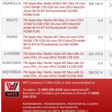
MQH63LL/A
Настольные
ПК Apple Mac studio A2901/ M2 Ultra 24 core
289 746 ₽
компьютеры
CPU/ 64GB/ 1TB SSD/ 60 core GPU/ MacOS/
Acer
silver/ Wi-Fi/ BT/ 6xThunderbolt/ 2xUSB/
HDMI/ RJ45
Настольные
MQH73
ПК Apple Mac Studio/ M2 Max 12 core CPU/
0 ₽
компьютеры
32GB/ 512GB SSD/ 30 core GPU/ MacOS/
ASUS
white/ Wi-Fi/ BT/ 6xThunderbolt/ 2xUSB/
HDMI/ RJ45
Настольные
MQH63
ПК Apple Mac Studio/ M2 Ultra 24 core CPU/
0 ₽
компьютеры
64GB/ 1TB SSD/ 60 core GPU/ MacOS/ white/
Hiper
Wi-Fi/ BT/ 6xThunderbolt/ 2xUSB/ HDMI/
RJ45
Настольные
Z14J00005
ПК Apple Mac Studio: Apple M1 Max with 10-
250 379 ₽
компьютеры
core CPU, 24-core GPU/ 32GB/ 1TB SSD
Huawei
MJMV3HN/A
ПК Apple Mac Studio: Apple M1 Max with 10-
0 ₽
core CPU, 24-core GPU/ 32GB/ 512GB SSD
Настольные
компьютеры
MQH73RU/A
ПК Apple Mac Studio: Apple M2 Max with 12-
298 567 ₽
HP
core CPU, 30-core GPU/ 32GB/ 512GB SSD
WIT Company © 1994-2025, e-mail:
welcome@wit.ru
Настольные
компьютеры
Телефон:
+7 (495) 901-0150
(многоканальный)
Dell
Бесплатный телефон для звонков по России
+7 (800)
250-3379
Настольные
Копирование, тиражирование, перепечатка, а равно
компьютеры
размещение в интернете материалов,
Lenovo
представленных на сайте, возможно только с