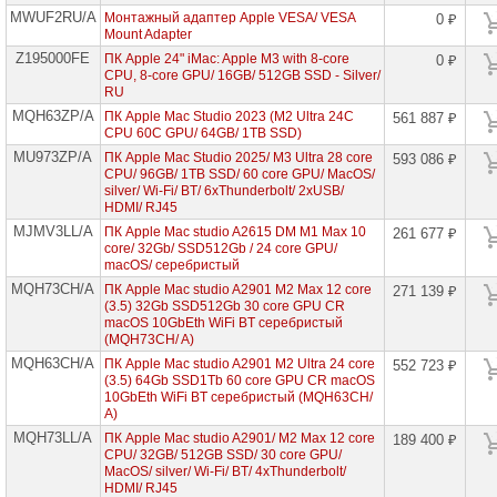
проекторов
MWUF2RU/A
Монтажный адаптер Apple VESA/ VESA
0 ₽
Mount Adapter
Ноутбуки
Z195000FE
ПК Apple 24" iMac: Apple M3 with 8-core
0 ₽
Brand
CPU, 8-core GPU/ 16GB/ 512GB SSD - Silver/
Name
RU
MQH63ZP/A
ПК Apple Mac Studio 2023 (M2 Ultra 24C
561 887 ₽
Моноблоки
CPU 60C GPU/ 64GB/ 1TB SSD)
Brand
Name
MU973ZP/A
ПК Apple Mac Studio 2025/ M3 Ultra 28 core
593 086 ₽
CPU/ 96GB/ 1TB SSD/ 60 core GPU/ MacOS/
silver/ Wi-Fi/ BT/ 6xThunderbolt/ 2xUSB/
Компьютеры
HDMI/ RJ45
Brand
Name
MJMV3LL/A
ПК Apple Mac studio A2615 DM M1 Max 10
261 677 ₽
core/ 32Gb/ SSD512Gb / 24 core GPU/
macOS/ серебристый
Настольные
компьютеры
MQH73CH/A
ПК Apple Mac studio A2901 M2 Max 12 core
271 139 ₽
Apple
(3.5) 32Gb SSD512Gb 30 core GPU CR
macOS 10GbEth WiFi BT серебристый
ПК
(MQH73CH/ A)
Apple
Mac
MQH63CH/A
ПК Apple Mac studio A2901 M2 Ultra 24 core
552 723 ₽
Mini
(3.5) 64Gb SSD1Tb 60 core GPU CR macOS
10GbEth WiFi BT серебристый (MQH63CH/
ПК
A)
Apple
MQH73LL/A
ПК Apple Mac studio A2901/ M2 Max 12 core
Mac
189 400 ₽
Studio
CPU/ 32GB/ 512GB SSD/ 30 core GPU/
►
MacOS/ silver/ Wi-Fi/ BT/ 4xThunderbolt/
HDMI/ RJ45