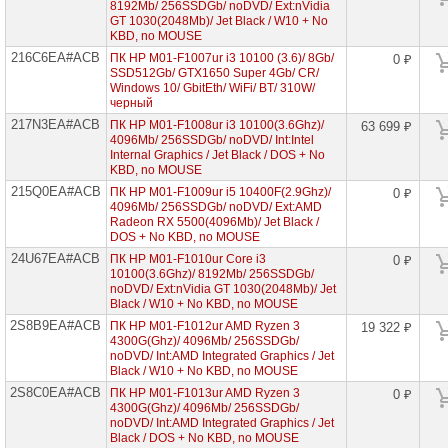
8192Mb/ 256SSDGb/ noDVD/ Ext:nVidia
GT 1030(2048Mb)/ Jet Black / W10 + No
KBD, no MOUSE
216C6EA#ACB
ПК HP M01-F1007ur i3 10100 (3.6)/ 8Gb/
0 ₽
SSD512Gb/ GTX1650 Super 4Gb/ CR/
Windows 10/ GbitEth/ WiFi/ BT/ 310W/
черный
217N3EA#ACB
ПК HP M01-F1008ur i3 10100(3.6Ghz)/
63 699 ₽
4096Mb/ 256SSDGb/ noDVD/ Int:Intel
Internal Graphics / Jet Black / DOS + No
KBD, no MOUSE
215Q0EA#ACB
ПК HP M01-F1009ur i5 10400F(2.9Ghz)/
0 ₽
4096Mb/ 256SSDGb/ noDVD/ Ext:AMD
Radeon RX 5500(4096Mb)/ Jet Black /
DOS + No KBD, no MOUSE
24U67EA#ACB
ПК HP M01-F1010ur Core i3
0 ₽
10100(3.6Ghz)/ 8192Mb/ 256SSDGb/
noDVD/ Ext:nVidia GT 1030(2048Mb)/ Jet
Black / W10 + No KBD, no MOUSE
2S8B9EA#ACB
ПК HP M01-F1012ur AMD Ryzen 3
19 322 ₽
4300G(Ghz)/ 4096Mb/ 256SSDGb/
noDVD/ Int:AMD Integrated Graphics / Jet
Black / W10 + No KBD, no MOUSE
2S8C0EA#ACB
ПК HP M01-F1013ur AMD Ryzen 3
0 ₽
4300G(Ghz)/ 4096Mb/ 256SSDGb/
noDVD/ Int:AMD Integrated Graphics / Jet
Black / DOS + No KBD, no MOUSE