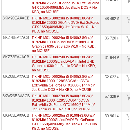
сетевое
8192Mb/ 256SSDGb/ noDVD/ Ext:GeForce
оборудование
GTX 1650(4096Mb)/ Jet Black/ DOS + No
KBD, no MOUSE
СХД
8KM90EA#ACB
ПК HP M01-D0023ur i5 8400(2.8Ghz)/
48 492 ₽
-
8192Mb/ 256SSDGb/ noDVD/ Ext:GeForce
системы
хранения
GTX 1650(4096Mb)/ Jet Black/ W10 + No
данных
KBD, no MOUSE
8KZ79EA#ACB
ПК HP M01-D0024ur i5 8400(2.8Ghz)/
36 720 ₽
Компоненты
8192Mb/ 1000Gb/ noDVD/ Int:Intel UHD
компьютеров
Graphics 630/ Jet Black/ W10 + No KBD,
no MOUSE
Компоненты
8KZ73EA#ACB
ПК HP M01-D0025ur i5 8400(2.8Ghz)/
31 644 ₽
серверов
8192Mb/ 1000Gb/ noDVD/ Int:Intel UHD
Graphics 630/ Jet Black/ DOS + No KBD,
no MOUSE
Источники
бесперебойного
8KZ09EA#ACB
ПК HP M01-D0026ur i5 8400(2.8Ghz)/
52 622 ₽
питания
8192Mb/ 1000+128SSDGb/ noDVD/
Ext:nVidia GeForce GTX1660(6144Mb)/
Jet Black/ DOS + No KBD, no MOUSE
Российское
ПО
8KW26EA#ACB
ПК HP M01-D0027ur i5 8400(2.8Ghz)/
57 329 ₽
8192Mb/ 1000+128SSDGb/ noDVD/
Ext:nVidia GeForce GTX1660(6144Mb)/
Программное
обеспечение
Jet Black/ W10 + No KBD, no MOUSE
8KF03EA#ACB
ПК HP M01-D0028ur i3 9100F(3.6Ghz)/
39 961 ₽
Термошкафы
8192Mb/ 1000Gb/ noDVD/ Ext:GeForce
IP
GTX 1650(4096Mb)/ Jet Black/ DOS + No
PROM
KBD, no MOUSE