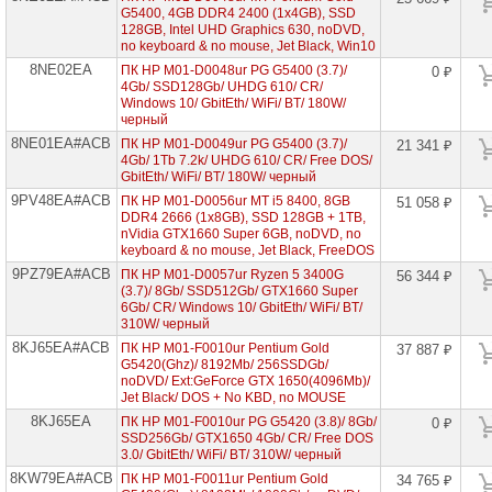
G5400, 4GB DDR4 2400 (1x4GB), SSD
128GB, Intel UHD Graphics 630, noDVD,
no keyboard & no mouse, Jet Black, Win10
8NE02EA
ПК HP M01-D0048ur PG G5400 (3.7)/
0 ₽
4Gb/ SSD128Gb/ UHDG 610/ CR/
Windows 10/ GbitEth/ WiFi/ BT/ 180W/
черный
8NE01EA#ACB
ПК HP M01-D0049ur PG G5400 (3.7)/
21 341 ₽
4Gb/ 1Tb 7.2k/ UHDG 610/ CR/ Free DOS/
GbitEth/ WiFi/ BT/ 180W/ черный
9PV48EA#ACB
ПК HP M01-D0056ur MT i5 8400, 8GB
51 058 ₽
DDR4 2666 (1x8GB), SSD 128GB + 1TB,
nVidia GTX1660 Super 6GB, noDVD, no
keyboard & no mouse, Jet Black, FreeDOS
9PZ79EA#ACB
ПК HP M01-D0057ur Ryzen 5 3400G
56 344 ₽
(3.7)/ 8Gb/ SSD512Gb/ GTX1660 Super
6Gb/ CR/ Windows 10/ GbitEth/ WiFi/ BT/
310W/ черный
8KJ65EA#ACB
ПК HP M01-F0010ur Pentium Gold
37 887 ₽
G5420(Ghz)/ 8192Mb/ 256SSDGb/
noDVD/ Ext:GeForce GTX 1650(4096Mb)/
Jet Black/ DOS + No KBD, no MOUSE
8KJ65EA
ПК HP M01-F0010ur PG G5420 (3.8)/ 8Gb/
0 ₽
SSD256Gb/ GTX1650 4Gb/ CR/ Free DOS
3.0/ GbitEth/ WiFi/ BT/ 310W/ черный
8KW79EA#ACB
ПК HP M01-F0011ur Pentium Gold
34 765 ₽