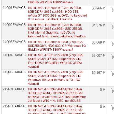
GbitEth/ WiFi/ BT/ 180W/ черный
14Q91EA#ACB
ПК HP M01-F0028ur MT Core i5-9400,
38 966 ₽
8GB DDR4 2666 (1x8GB), HDD 1TB,
nVidia GT 1030 2GB, noDVD, no keyboard
& no mouse, Jet Black, FreeDos
14Q92EA#ACB
ПК HP M01-F0029ur MT Core i5-9400,
34 376 ₽
8GB DDR4 2666 (1x8GB), SSD 256GB,
Intel Internal Graphics, noDVD, no
keyboard & no mouse, Jet Black, FreeDos
14Q93EA#ACB
ПК HP M01-F0030ur i5 9400 (2.9)/ 8Gb/
38 869 ₽
SSD256Gb/ UHDG 630/ CR/ Windows 10/
GbitEth/ WiFi/ BT/ 180W/ черный
14Q94EA#ACB
ПК HP M01-F0031ur i5 9400 (2.9)/ 8Gb/
55 007 ₽
SSD512Gb/ GTX1660 Super 6Gb/ CR/
Free DOS 3.0/ GbitEth/ WiFi/ BT/ 310W/
черный
14Q95EA#ACB
ПК HP M01-F0032ur i5 9400 (2.9)/ 8Gb/
60 167 ₽
SSD512Gb/ GTX1660 Super 6Gb/ CR/
Windows 10/ GbitEth/ WiFi/ BT/ 310W/
черный
219R7EA#ACB
ПК HP M01-F0033ur AMD Athlon Silver
0 ₽
3050GE(3.4Ghz)/ 8192Mb/ 256SSDGb/
noDVD/ Ext:GeForce GTX 1650(4096Mb)/
Jet Black / W10 + No KBD, no MOUSE
219R6EA#ACB
ПК HP M01-F0033ur AMD Athlon Silver
0 ₽
3050GE(3.4Ghz)/ 8192Mb/ 256SSDGb/