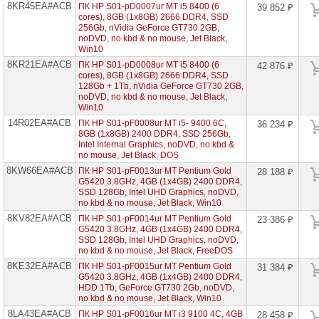
8KR45EA#ACB
ПК HP S01-pD0007ur MT i5 8400 (6
39 852 ₽
cores), 8GB (1x8GB) 2666 DDR4, SSD
256Gb, nVidia GeForce GT730 2GB,
noDVD, no kbd & no mouse, Jet Black,
Win10
8KR21EA#ACB
ПК HP S01-pD0008ur MT i5 8400 (6
42 876 ₽
cores), 8GB (1x8GB) 2666 DDR4, SSD
128Gb + 1Tb, nVidia GeForce GT730 2GB,
noDVD, no kbd & no mouse, Jet Black,
Win10
14R02EA#ACB
ПК HP S01-pF0008ur MT i5- 9400 6C,
36 234 ₽
8GB (1x8GB) 2400 DDR4, SSD 256Gb,
Intel Internal Graphics, noDVD, no kbd &
no mouse, Jet Black, DOS
8KW66EA#ACB
ПК HP S01-pF0013ur MT Pentium Gold
28 188 ₽
G5420 3.8GHz, 4GB (1x4GB) 2400 DDR4,
SSD 128Gb, Intel UHD Graphics, noDVD,
no kbd & no mouse, Jet Black, Win10
8KV82EA#ACB
ПК HP S01-pF0014ur MT Pentium Gold
23 386 ₽
G5420 3.8GHz, 4GB (1x4GB) 2400 DDR4,
SSD 128Gb, Intel UHD Graphics, noDVD,
no kbd & no mouse, Jet Black, FreeDOS
8KE32EA#ACB
ПК HP S01-pF0015ur MT Pentium Gold
31 384 ₽
G5420 3.8GHz, 4GB (1x4GB) 2400 DDR4,
HDD 1Tb, GeForce GT730 2Gb, noDVD,
no kbd & no mouse, Jet Black, Win10
8LA43EA#ACB
ПК HP S01-pF0016ur MT i3 9100 4C, 4GB
28 458 ₽