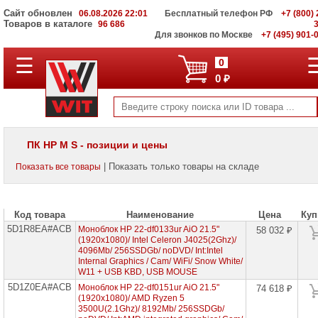
Сайт обновлен
06.08.2026 22:01
Бесплатный телефон РФ
+7 (800) 
Товаров в каталоге
96 686
Для звонков по Москве
+7 (495) 901-
☰
ПОЛНЫЙ
0
КАТАЛОГ
0 ₽
WIT
Корпоративные
серверы
WIT
VV
ПК HP M S - позиции и цены
Системы
| Показать только товары на складе
Показать все товары
хранения
данных
WIT
VI
Код товара
Наименование
Цена
Куп
5D1R8EA#ACB
Мониторы
Моноблок HP 22-df0133ur AiO 21.5"
58 032 ₽
и
(1920x1080)/ Intel Celeron J4025(2Ghz)/
LCD
4096Mb/ 256SSDGb/ noDVD/ Int:Intel
панели
Internal Graphics / Cam/ WiFi/ Snow White/
W11 + USB KBD, USB MOUSE
Проекторы
5D1Z0EA#ACB
Моноблок HP 22-df0151ur AiO 21.5"
74 618 ₽
и
(1920x1080)/ AMD Ryzen 5
лампы
3500U(2.1Ghz)/ 8192Mb/ 256SSDGb/
для