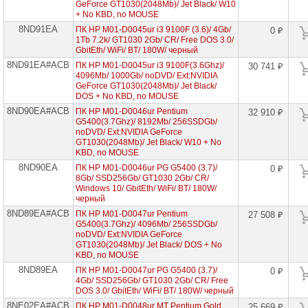
GeForce GT1030(2048Mb)/ Jet Black/ W10
+ No KBD, no MOUSE
8ND91EA
ПК HP M01-D0045ur i3 9100F (3.6)/ 4Gb/
0 ₽
1Tb 7.2k/ GT1030 2Gb/ CR/ Free DOS 3.0/
GbitEth/ WiFi/ BT/ 180W/ черный
8ND91EA#ACB
ПК HP M01-D0045ur i3 9100F(3.6Ghz)/
30 741 ₽
4096Mb/ 1000Gb/ noDVD/ Ext:NVIDIA
GeForce GT1030(2048Mb)/ Jet Black/
DOS + No KBD, no MOUSE
8ND90EA#ACB
ПК HP M01-D0046ur Pentium
32 910 ₽
G5400(3.7Ghz)/ 8192Mb/ 256SSDGb/
noDVD/ Ext:NVIDIA GeForce
GT1030(2048Mb)/ Jet Black/ W10 + No
KBD, no MOUSE
8ND90EA
ПК HP M01-D0046ur PG G5400 (3.7)/
0 ₽
8Gb/ SSD256Gb/ GT1030 2Gb/ CR/
Windows 10/ GbitEth/ WiFi/ BT/ 180W/
черный
8ND89EA#ACB
ПК HP M01-D0047ur Pentium
27 508 ₽
G5400(3.7Ghz)/ 4096Mb/ 256SSDGb/
noDVD/ Ext:NVIDIA GeForce
GT1030(2048Mb)/ Jet Black/ DOS + No
KBD, no MOUSE
8ND89EA
ПК HP M01-D0047ur PG G5400 (3.7)/
0 ₽
4Gb/ SSD256Gb/ GT1030 2Gb/ CR/ Free
DOS 3.0/ GbitEth/ WiFi/ BT/ 180W/ черный
8NE02EA#ACB
ПК HP M01-D0048ur MT Pentium Gold
25 669 ₽