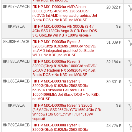
+ No KBD, no MOUSE
8KP97EA#ACB
ПК HP M01-D0034ur AMD Athlon
20 822 ₽
300GE(Ghz)/ 4096Mb/ 128SSDGb/
noDVD/ Int:AMD integrated graphics/ Jet
Black/ DOS + No KBD, no MOUSE
8KP97EA
ПК HP M01-D0034ur Ath 300GE (3.4)/
0 ₽
4Gb/ SSD128Gb/ Vega 3/ CR/ Free DOS
3.0/ GbitEth/ WiFi/ BT/ 180W/ черный
8KJ93EA#ACB
ПК HP M01-D0035ur Ryzen 3
31 039 ₽
3200G(Ghz)/ 8192Mb/ 1000Gb/ noDVD/
Int:AMD integrated graphics/ Jet Black/
W10 + No KBD, no MOUSE
8KH93EA#ACB
ПК HP M01-D0036ur Ryzen 3
32 184 ₽
3200G(Ghz)/ 8192Mb/ 1000Gb/ noDVD/
Ext:AMD Radeon RX 550(2048Mb)/ Jet
Black/ DOS + No KBD, no MOUSE
8KU86EA#ACB
ПК HP M01-D0037ur Ryzen 3
39 301 ₽
3200G(Ghz)/ 8192Mb/ 256SSDGb/
noDVD/ Ext:nVidia GeForce GTX
1650(4096Mb)/ Jet Black/ DOS + No KBD,
no MOUSE
8KP89EA
ПК HP M01-D0038ur Ryzen 3 3200G
0 ₽
(3.6)/ 8Gb/ SSD256Gb/ GTX1650 4Gb/ CR/
Windows 10/ GbitEth/ WiFi/ BT/ 310W/
черный
8KP89EA#ACB
ПК HP M01-D0038ur Ryzen 3
43 725 ₽
3200G(Ghz)/ 8192Mb/ 256SSDGb/