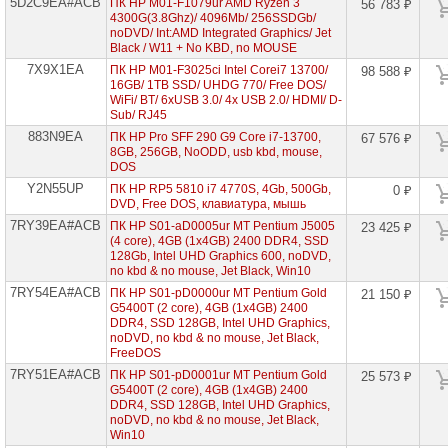
5D2C9EA#ACB
ПК HP M01-F1079ur AMD Ryzen 3
56 783 ₽
4300G(3.8Ghz)/ 4096Mb/ 256SSDGb/
noDVD/ Int:AMD Integrated Graphics/ Jet
Black / W11 + No KBD, no MOUSE
7X9X1EA
ПК HP M01-F3025ci Intel Corei7 13700/
98 588 ₽
16GB/ 1TB SSD/ UHDG 770/ Free DOS/
WiFi/ BT/ 6xUSB 3.0/ 4x USB 2.0/ HDMI/ D-
Sub/ RJ45
883N9EA
ПК HP Pro SFF 290 G9 Core i7-13700,
67 576 ₽
8GB, 256GB, NoODD, usb kbd, mouse,
DOS
Y2N55UP
ПК HP RP5 5810 i7 4770S, 4Gb, 500Gb,
0 ₽
DVD, Free DOS, клавиатура, мышь
7RY39EA#ACB
ПК HP S01-aD0005ur MT Pentium J5005
23 425 ₽
(4 core), 4GB (1x4GB) 2400 DDR4, SSD
128Gb, Intel UHD Graphics 600, noDVD,
no kbd & no mouse, Jet Black, Win10
7RY54EA#ACB
ПК HP S01-pD0000ur MT Pentium Gold
21 150 ₽
G5400T (2 core), 4GB (1x4GB) 2400
DDR4, SSD 128GB, Intel UHD Graphics,
noDVD, no kbd & no mouse, Jet Black,
FreeDOS
7RY51EA#ACB
ПК HP S01-pD0001ur MT Pentium Gold
25 573 ₽
G5400T (2 core), 4GB (1x4GB) 2400
DDR4, SSD 128GB, Intel UHD Graphics,
noDVD, no kbd & no mouse, Jet Black,
Win10