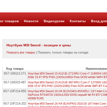
ог товаров
Новости
Видеоуроки
Контакты
Вход для
Ноутбуки MSI Sword - позиции и цены
| Показать только товары на складе
Показать все товары
Код товара
Наименовани
9S7-158113-271
Ноутбук MSI Sword 15 A11UE-271XRU Core i7 11800H/ 16
6Gb/ 15.6"/ IPS/ FHD (1920x1080)/ Free DOS/ white/ WiFi/ B
9S7-158333-487
Ноутбук MSI Sword 15 A12UE-487XRU Core i7 12700H 16
6Gb 15.6" IPS FHD (1920x1080) Free DOS white WiFi BT C
9S7-15P214-855
Ноутбук MSI Sword 16 HX B13VGKG-855XRU / 16"/ Intel Co
GeForce RTX4070/ 1920x1200/ DOS/ серый/ Wi-Fi/ BT/ CAM
HDMI/ RJ45
9S7-15P214-202
Ноутбук MSI Sword 16 HX B14VFKG-202US/ 16"/ Intel Core