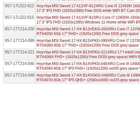
9S7-17L522-812
Ноутбук MSI Sword 17 A12VF-812XRU Core i5 12450H 16
17.3" IPS FHD (1920x1080) Free DOS white WiFi BT Cam (
9S7-17L522-815
Ноутбук MSI Sword 17 A12VF-815RU Core i7 12650H 16G
17.3" IPS FHD (1920x1080) Windows 11 Home white WiFi 
9S7-17T214-200
Ноутбук MSI Sword 17 HX B13VEKG-200XRU Core i7 137
RTX4050 6Gb 17" FHD+ (1920x1200) Free DOS grey space
9S7-17T214-099
Ноутбук MSI Sword 17 HX B13VFKG-099XRU Core i7 1370
RTX4060 8Gb 17" FHD+ (1920x1200) Free DOS grey space
9S7-17T214-221
Ноутбук MSI Sword 17 HX B13VFKG-221XRU/ 17"/ IntelCor
RTX4060/ FHD+ (1920x1200)/ Free DOS/ grey space/ WiFi/
9S7-17T214-046
Ноутбук MSI Sword 17 HX B14VFKG-046XRU Core i9 1490
RTX4060 8Gb 17" IPS FHD+ (1920x1200) noOS grey space 
9S7-17T214-048
Ноутбук MSI Sword 17 HX B14VGKG-048XRU Core i9 149
RTX4070 8Gb 17" IPS QHD+ (2560x1600) noOS grey space