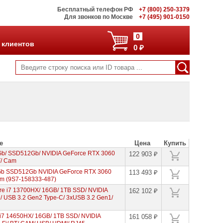
Бесплатный телефон РФ
+7 (800) 250-3379
Для звонков по Москве
+7 (495) 901-0150
0
 клиентов
0 ₽
е
Цена
Купить
Gb/ SSD512Gb/ NVIDIA GeForce RTX 3060
122 903 ₽
T/ Cam
Gb SSD512Gb NVIDIA GeForce RTX 3060
113 493 ₽
am (9S7-158333-487)
re i7 13700HX/ 16GB/ 1TB SSD/ NVIDIA
162 102 ₽
/ USB 3.2 Gen2 Type-C/ 3xUSB 3.2 Gen1/
 i7 14650HX/ 16GB/ 1TB SSD/ NVIDIA
161 058 ₽