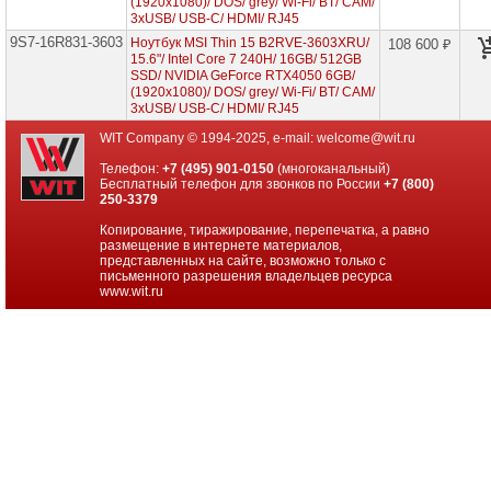
(1920x1080)/ DOS/ grey/ Wi-Fi/ BT/ CAM/
проекторов
3xUSB/ USB-C/ HDMI/ RJ45
9S7-16R831-3603
Ноутбук MSI Thin 15 B2RVE-3603XRU/
108 600 ₽
Ноутбуки
15.6"/ Intel Core 7 240H/ 16GB/ 512GB
Brand
SSD/ NVIDIA GeForce RTX4050 6GB/
Name
(1920x1080)/ DOS/ grey/ Wi-Fi/ BT/ CAM/
3xUSB/ USB-C/ HDMI/ RJ45
Ноутбуки
Apple
WIT Company © 1994-2025, e-mail:
welcome@wit.ru
Телефон:
+7 (495) 901-0150
(многоканальный)
Ноутбуки
Бесплатный телефон для звонков по России
+7 (800)
Microsoft
250-3379
Копирование, тиражирование, перепечатка, а равно
Ноутбуки
размещение в интернете материалов,
Hiper
представленных на сайте, возможно только с
письменного разрешения владельцев ресурса
Ноутбуки
www.wit.ru
MSI
Ноутбуки
MSI
Venture
Ноутбуки
MSI
Katana
Ноутбуки
MSI
Commercial