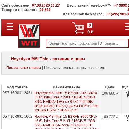
Сайт обновлен
07.08.2026 10:27
Бесплатный телефон РФ
+7 (800) 
Товаров в каталоге
96 686
Для звонков по Москве
+7 (495) 901-
☰
ПОЛНЫЙ
0
КАТАЛОГ
0 ₽
WIT
Корпоративные
серверы
WIT
VV
Ноутбуки MSI Thin - позиции и цены
Системы
| Показать только товары на складе
Показать все товары
хранения
данных
WIT
VI
Код товара
Наименование
Цена
Куп
9S7-16R831-3451
Мониторы
Ноутбук MSI Thin 15 B2RVE-3451XRU/
106 990 ₽
и
15.6"/ Intel Core 7 240H/ 16GB/ 512GB
LCD
SSD/ NVIDIA GeForce RTX4050 6GB/
панели
(1920x1080)/ DOS/ gray/ Wi-Fi/ BT/ CAM/
3xUSB/ USB-C/ HDMI/ RJ45
Проекторы
9S7-16R831-3602
Ноутбук MSI Thin 15 B2RVE-3602XRU/
103 233 ₽
и
15.6"/ Intel Core 5 210H/ 16GB/ 512GB
лампы
SSD/ NVIDIA GeForce RTX4050 6GB/
для