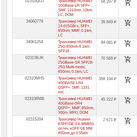
02310QDJ
Трансивер HUAWEI
58 207 ₽
компьютеров
10GBase-LR SFP+ ,
SMF, 1310nm, 10km,
Компоненты
LC, DOM
серверов
34060779
Трансивер HUAWEI
39 849 ₽
14.025GB/ s, SFP+,
Источники
850nm, MMF, 0.1km,
бесперебойного
LC
питания
34061254
Трансивер HUAWEI
84 681 ₽
25G-850nm-0.1km-
Российское
SFP28
ПО
02313BJK
Трансивер HUAWEI
70 568 ₽
25GBase-SR SFP28-
Программное
25G Multi-mode,
обеспечение
850nm, 0.1km, LC
02310MHS
Трансивер HUAWEI
358 104 ₽
Термошкафы
40GBASE-LR4
IP
QSFP+, SMF, 1331
PROM
nm,
02310RMB
Трансивер HUAWEI
45 222 ₽
Специальные
40GBase-SR4
цены
QSFP+, MMF, 850nm,
300m, MPO, DOM
02315204
Трансивер Huawei
2 671 ₽
ESFP-GE-SX-MM850
оптич. eSFP GE MM
850nm до 0.55кm