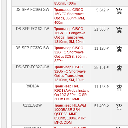
850nm, 400m
Сетевое
DS-SFP-FC16G-SW
Трансивер CISCO
5 342 ₽
оборудование
16G FC Shortwave
Cisco
Optics, 850nm, MM,
SMB
(Linksys)
400m
DS-SFP-FC16G-LW
Трансивер CISCO
21 365 ₽
Сетевое
16Gb FC Longwave
оборудование
Optics Transceiver,
Cisco
1310nm, SM, 10km
DS-SFP-FC32G-SW
Трансивер CISCO
11 128 ₽
Сетевое
32G FC Shortwave
оборудование
Optics 32GB, 850nm,
DELL
SFP+
Сетевое
DS-SFP-FC32G-LW
Трансивер CISCO
38 191 ₽
оборудование
32Gb FC Shortwave
Lenovo
Optics Transceiver,
1310nm, SM, 10km
Сетевое
оборудование
R9D18A
Трансивер HPE
11 128 ₽
Mellanox
R9D18A Aruba Instant
On 10G SFP+ LC SR
300m OM3 MMF
СХД
-
02311GBW
Трансивер HUAWEI
51 490 ₽
системы
100GBASE-SR4
хранения
QSFP28, MMF,
данных
850nm, 100m, MTP/
MPO, DDM
Компоненты