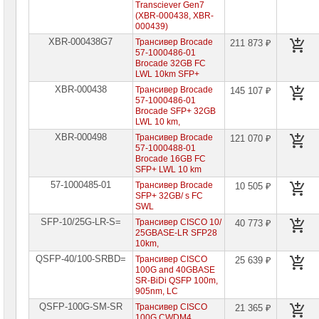
Link
Transciever Gen7
(XBR-000438, XBR-
Серверные
000439)
сетевые
адаптеры
XBR-000438G7
Трансивер Brocade
211 873 ₽
Intel/
57-1000486-01
Silicom
Brocade 32GB FC
LWL 10km SFP+
Серверные
XBR-000438
Трансивер Brocade
145 107 ₽
сетевые
57-1000486-01
адаптеры
Broadcom
Brocade SFP+ 32GB
LWL 10 km,
Серверные
XBR-000498
Трансивер Brocade
121 070 ₽
сетевые
57-1000488-01
адаптеры
Brocade 16GB FC
QLogic
SFP+ LWL 10 km
Серверные
57-1000485-01
Трансивер Brocade
10 505 ₽
сетевые
SFP+ 32GB/ s FC
адаптеры
SWL
Huawei
SFP-10/25G-LR-S=
Трансивер CISCO 10/
40 773 ₽
Серверные
25GBASE-LR SFP28
сетевые
10km,
адаптеры
QSFP-40/100-SRBD=
Трансивер CISCO
25 639 ₽
Mellanox
100G and 40GBASE
Сетевые
SR-BiDi QSFP 100m,
кабели
905nm, LC
Ethernet10/25/40/100G
QSFP-100G-SM-SR
Трансивер CISCO
21 365 ₽
100G CWDM4