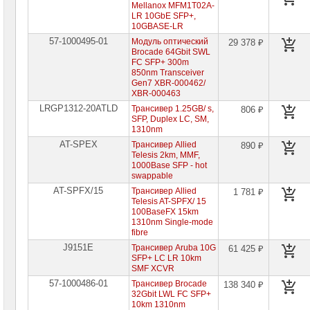
сетевое
Mellanox MFM1T02A-
оборудование
LR 10GbE SFP+,
10GBASE-LR
Оборудование
57-1000495-01
Модуль оптический
29 378 ₽
для
Brocade 64Gbit SWL
IP-
FC SFP+ 300m
телефонии
850nm Transceiver
Gen7 XBR-000462/
Сетевое
XBR-000463
оборудование
LRGP1312-20ATLD
Трансивер 1.25GB/ s,
806 ₽
Ubiquity
SFP, Duplex LC, SM,
1310nm
Сетевые
AT-SPEX
Трансивер Allied
890 ₽
адаптеры
Telesis 2km, MMF,
1000Base SFP - hot
Сетевые
адаптеры
swappable
Allied
AT-SPFX/15
Трансивер Allied
1 781 ₽
Telesis
Telesis AT-SPFX/ 15
100BaseFX 15km
Серверные
1310nm Single-mode
сетевые
fibre
адаптеры
Intel
J9151E
Трансивер Aruba 10G
61 425 ₽
SFP+ LC LR 10km
Серверные
SMF XCVR
сетевые
адаптеры
57-1000486-01
Трансивер Brocade
138 340 ₽
Intel/
32Gbit LWL FC SFP+
LR-
10km 1310nm