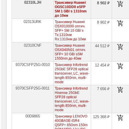
02310LJH
Трансивер Huawei
8 902 ₽
OGSC10DD0 eSFP
SM 1 GB/ s 1310nm
до 10км
02313URK
Трансивер Huawei
8 902 ₽
OSX010000 оптич.
SFP+ SM 10 GB/ s
Tx:1310нм
Rx:1310нм до 10км
02310CNF
Трансивер Huawei
44 512 ₽
OSX040N01 оптич.
SFP+ 10 GB/ sSM
1550nm до 40км
9370CSFP25G-0010
Трансивер Infortrend
12 454 ₽
25GbE SFP28 optical
transceiver, LC, wave-
length 850nm, multi-
mode
9370CSFP25G-0011
Трансивер Infortrend
7 656 ₽
Hisense 25GbE
SFP28 optical
transceiver, LC, wave-
length 850nm, multi-
mode
00D9865
Трансивер LENOVO
125 368 ₽
40GBASE-ISR4
QSFP+ 850nm 150m