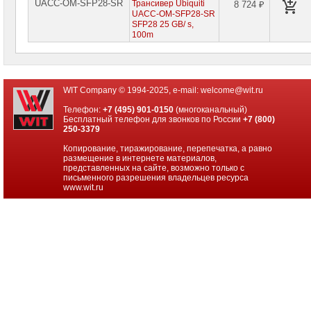
UACC-OM-SFP28-SR
Трансивер Ubiquiti
8 724 ₽
UACC-OM-SFP28-SR
SFP28 25 GB/ s,
100m
WIT Company © 1994-2025, e-mail:
welcome@wit.ru
Телефон:
+7 (495) 901-0150
(многоканальный)
Бесплатный телефон для звонков по России
+7 (800)
250-3379
Копирование, тиражирование, перепечатка, а равно
размещение в интернете материалов,
представленных на сайте, возможно только с
письменного разрешения владельцев ресурса
www.wit.ru