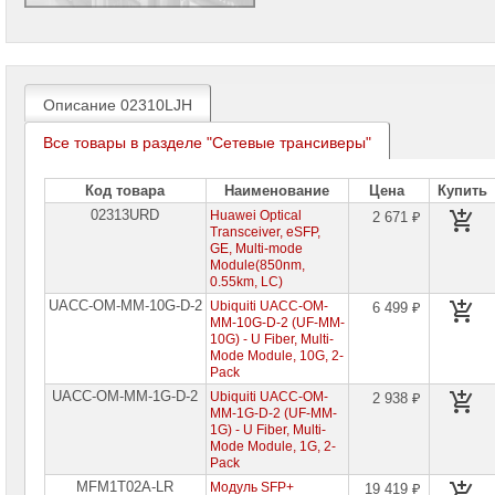
проекторов
Ноутбуки
Brand
Name
Описание 02310LJH
Моноблоки
Brand
Все товары в разделе "Сетевые трансиверы"
Name
Код товара
Наименование
Цена
Купить
Компьютеры
Brand
02313URD
Huawei Optical
2 671 ₽
Name
Transceiver, eSFP,
GE, Multi-mode
Module(850nm,
Принтеры
0.55km, LC)
плоттеры
МФУ
UACC-OM-MM-10G-D-2
Ubiquiti UACC-OM-
6 499 ₽
MM-10G-D-2 (UF-MM-
Серверы
10G) - U Fiber, Multi-
Brand
Mode Module, 10G, 2-
Name
Pack
UACC-OM-MM-1G-D-2
Ubiquiti UACC-OM-
2 938 ₽
Пассивное
MM-1G-D-2 (UF-MM-
сетевое
1G) - U Fiber, Multi-
оборудование
Mode Module, 1G, 2-
Pack
Активное
MFM1T02A-LR
Модуль SFP+
19 419 ₽