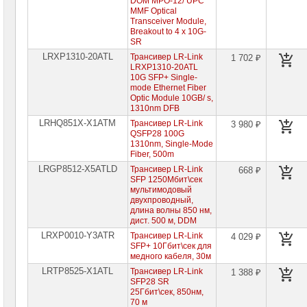
DOM MPO-12/ UPC
MMF Optical
Transceiver Module,
Breakout to 4 x 10G-
SR
LRXP1310-20ATL
Трансивер LR-Link
1 702 ₽
LRXP1310-20ATL
10G SFP+ Single-
mode Ethernet Fiber
Optic Module 10GB/ s,
1310nm DFB
LRHQ851X-X1ATM
Трансивер LR-Link
3 980 ₽
QSFP28 100G
1310nm, Single-Mode
Fiber, 500m
LRGP8512-X5ATLD
Трансивер LR-Link
668 ₽
SFP 1250Мбит\сек
мультимодовый
двухпроводный,
длина волны 850 нм,
дист. 500 м, DDM
LRXP0010-Y3ATR
Трансивер LR-Link
4 029 ₽
SFP+ 10Гбит\сек для
медного кабеля, 30м
LRTP8525-X1ATL
Трансивер LR-Link
1 388 ₽
SFP28 SR
25Гбит\сек, 850нм,
70 м