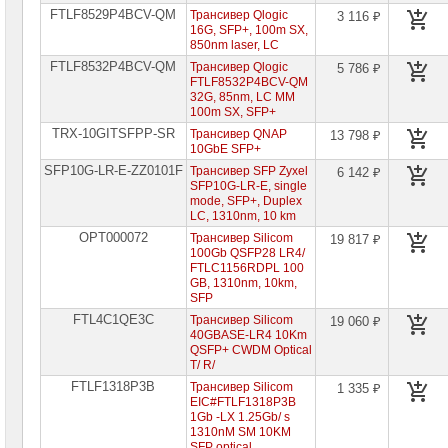
FTLF8529P4BCV-QM
Трансивер Qlogic
3 116 ₽
16G, SFP+, 100m SX,
850nm laser, LC
FTLF8532P4BCV-QM
Трансивер Qlogic
5 786 ₽
FTLF8532P4BCV-QM
32G, 85nm, LC MM
100m SX, SFP+
TRX-10GITSFPP-SR
Трансивер QNAP
13 798 ₽
10GbE SFP+
SFP10G-LR-E-ZZ0101F
Трансивер SFP Zyxel
6 142 ₽
SFP10G-LR-E, single
mode, SFP+, Duplex
LC, 1310nm, 10 km
OPT000072
Трансивер Silicom
19 817 ₽
100Gb QSFP28 LR4/
FTLC1156RDPL 100
GB, 1310nm, 10km,
SFP
FTL4C1QE3C
Трансивер Silicom
19 060 ₽
40GBASE-LR4 10Km
QSFP+ CWDM Optical
T/ R/
FTLF1318P3B
Трансивер Silicom
1 335 ₽
EIC#FTLF1318P3B
1Gb -LX 1.25Gb/ s
1310nM SM 10KM
SFP optical