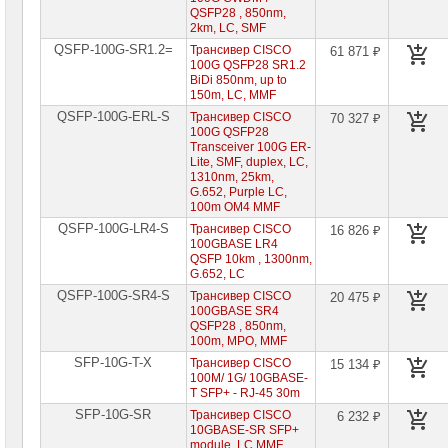
Сетевые
QSFP28 , 850nm,
трансиверы
2km, LC, SMF
►
QSFP-100G-SR1.2=
Трансивер CISCO
61 871 ₽
100G QSFP28 SR1.2
Сетевое
BiDi 850nm, up to
оборудование
Allied
150m, LC, MMF
Telesis
QSFP-100G-ERL-S
Трансивер CISCO
70 327 ₽
100G QSFP28
Сетевое
Transceiver 100G ER-
оборудование
Lite, SMF, duplex, LC,
Huawei
1310nm, 25km,
G.652, Purple LC,
100m OM4 MMF
Сетевое
оборудование
QSFP-100G-LR4-S
Трансивер CISCO
16 826 ₽
Zyxel
100GBASE LR4
QSFP 10km , 1300nm,
G.652, LC
Оборудование
контроля
QSFP-100G-SR4-S
Трансивер CISCO
20 475 ₽
NetPing
100GBASE SR4
QSFP28 , 850nm,
Сетевое
100m, MPO, MMF
оборудование
SFP-10G-T-X
Трансивер CISCO
15 134 ₽
Mikrotik
100M/ 1G/ 10GBASE-
T SFP+ - RJ-45 30m
Сетевое
SFP-10G-SR
Трансивер CISCO
6 232 ₽
оборудование
10GBASE-SR SFP+
HP
module, LC MMF,