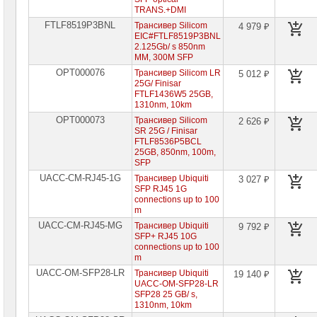
TRANS.+DMI
FTLF8519P3BNL
Трансивер Silicom
4 979 ₽
EIC#FTLF8519P3BNL
2.125Gb/ s 850nm
MM, 300M SFP
OPT000076
Трансивер Silicom LR
5 012 ₽
25G/ Finisar
FTLF1436W5 25GB,
1310nm, 10km
OPT000073
Трансивер Silicom
2 626 ₽
SR 25G / Finisar
FTLF8536P5BCL
25GB, 850nm, 100m,
SFP
UACC-CM-RJ45-1G
Трансивер Ubiquiti
3 027 ₽
SFP RJ45 1G
connections up to 100
m
UACC-CM-RJ45-MG
Трансивер Ubiquiti
9 792 ₽
SFP+ RJ45 10G
connections up to 100
m
UACC-OM-SFP28-LR
Трансивер Ubiquiti
19 140 ₽
UACC-OM-SFP28-LR
SFP28 25 GB/ s,
1310nm, 10km