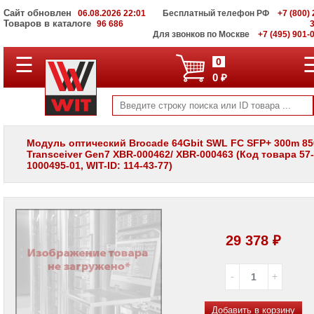
Сайт обновлен
06.08.2026 22:01
Бесплатный телефон РФ
+7 (800) 
Товаров в каталоге
96 686
Для звонков по Москве
+7 (495) 901-
☰
ПОЛНЫЙ
0
КАТАЛОГ
0 ₽
WIT
Корпоративные
серверы
WIT
VV
Модуль оптический Brocade 64Gbit SWL FC SFP+ 300m 8
Transceiver Gen7 XBR-000462/ XBR-000463 (Код товара 57-
Системы
1000495-01, WIT-ID: 114-43-77)
хранения
данных
WIT
VI
Мониторы
и
29 378 ₽
LCD
панели
Проекторы
и
лампы
Добавить в корзину
для