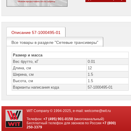
проекторов
Ноутбуки
Brand
Name
Описание 57-1000495-01
Моноблоки
Brand
Name
Все товары в разделе "Сетевые трансиверы"
Компьютеры
Размер и масса
Brand
Name
Вес брутто, кГ
0.01
Длина, см
12
Принтеры
Ширина, см
1.5
плоттеры
МФУ
Высота, см
1.5
Варианты написания кода
57-1000495-01
Серверы
Brand
Name
Пассивное
WIT Company © 1994-2025, e-mail:
welcome@wit.ru
сетевое
оборудование
Телефон:
+7 (495) 901-0150
(многоканальный)
Бесплатный телефон для звонков по России
+7 (800)
250-3379
Активное