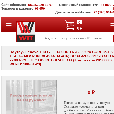
Сайт обновлен
05.08.2026 12:07
Бесплатный телефон РФ
+7 (800) 
Товаров в каталоге
96 659
Для звонков по Москве
+7 (495) 901-
☰
ПОЛНЫЙ
0
КАТАЛОГ
0 ₽
WIT
Корпоративные
серверы
WIT
VV
Ноутбук Lenovo T14 G1 T 14.0HD TN AG 220N/ CORE I5-10
1.6G 4C MB/ NONE8GB(4X16GX16) DDR4 3200/ 256GB SSD 
Системы
2280 NVME TLC OP/ INTEGRATED G (Код товара 20S0000X
хранения
WIT-ID: 108-91-29)
данных
WIT
VI
Мониторы
и
LCD
0 ₽
панели
Проекторы
Товар на складе отстутствует.
и
Оставьте координаты для
лампы
удобного способа связи с Вами,
для
мы сообщим о появлении товар