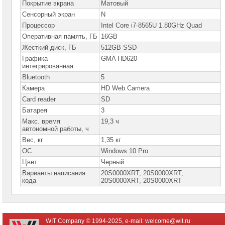
Покрытие экрана
Матовый
Ноутбуки
Сенсорный экран
N
HP
Процессор
Intel Core i7-8565U 1.80GHz Quad
Оперативная память, ГБ
Ноутбуки
16GB
Huawei
Жесткий диск, ГБ
512GB SSD
Графика
GMA HD620
Ноутбуки
интегрированная
Lenovo
Bluetooth
5
Планшеты
Камера
HD Web Camera
Lenovo
Card reader
SD
Ноутбуки
Батарея
3
Lenovo
IdeaPad
Макс. время
19,3 ч
автономной работы, ч
Ноутбуки
Lenovo
Вес, кг
1,35 кг
Xiaoxin
ОС
Windows 10 Pro
Ноутбуки
Цвет
Черный
Lenovo
Варианты написания
20S0000XRT, 20S0000XRT,
Legion
кода
20S0000XRТ, 20S0000ХRТ
Ноутбуки
Lenovo
ThinkPad
Ноутбуки
WIT Company © 1994-2025, e-mail:
welcome@wit.ru
Lenovo