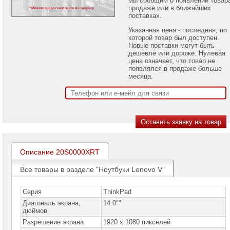
проекторов
продаже или в ближайших
поставках.
Ноутбуки
Указанная цена - последняя, по
Brand
которой товар был доступен.
Name
Новые поставки могут быть
дешевле или дороже. Нулевая
Ноутбуки
цена означает, что товар не
Apple
появлялся в продаже больше
месяца.
Ноутбуки
Microsoft
Ноутбуки
Hiper
Ноутбуки
MSI
Описание 20S0000XRT
Ноутбуки
Все товары в разделе "Ноутбуки Lenovo V"
Acer
Ноутбуки
Серия
ThinkPad
Asus
Диагональ экрана,
14.0""
дюймов
Ноутбуки
Разрешение экрана
Dell
1920 x 1080 пикселей