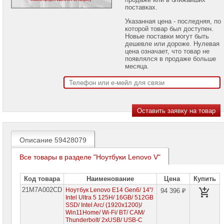
проекторов
поставках.
Указанная цена - последняя, по
Ноутбуки
которой товар был доступен.
Brand
Новые поставки могут быть
Name
дешевле или дороже. Нулевая
цена означает, что товар не
Ноутбуки
появлялся в продаже больше
Apple
месяца.
Ноутбуки
Microsoft
Ноутбуки
Hiper
Ноутбуки
Описание 59428079
MSI
Все товары в разделе "Ноутбуки Lenovo V"
Ноутбуки
Acer
Код товара
Наименование
Цена
Купить
Ноутбуки
21M7A002CD
Ноутбук Lenovo E14 Gen6/ 14"/
Asus
94 396 ₽
Intel Ultra 5 125H/ 16GB/ 512GB
SSD/ Intel Arc/ (1920x1200)/
Ноутбуки
Win11Home/ Wi-Fi/ BT/ CAM/
Dell
Thunderbolt/ 2xUSB/ USB-C