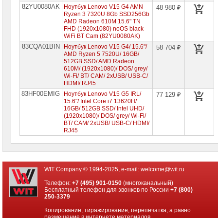
82YU0080AK
Ноутбук Lenovo V15 G4 AMN
48 980 ₽
Ноутбуки
Ryzen 3 7320U 8Gb SSD256Gb
HP
AMD Radeon 610M 15.6" TN
FHD (1920x1080) noOS black
Ноутбуки
WiFi BT Cam (82YU0080AK)
Huawei
83CQA01BIN
Ноутбук Lenovo V15 G4/ 15.6"/
58 704 ₽
AMD Ryzen 5 7520U/ 16GB/
Ноутбуки
512GB SSD/ AMD Radeon
Lenovo
610M/ (1920x1080)/ DOS/ grey/
Wi-Fi/ BT/ CAM/ 2xUSB/ USB-C/
Планшеты
HDMI/ RJ45
Lenovo
83HF00EMIG
Ноутбук Lenovo V15 G5 IRL/
77 129 ₽
Ноутбуки
15.6"/ Intel Core i7 13620H/
Lenovo
16GB/ 512GB SSD/ Intel UHD/
IdeaPad
(1920x1080)/ DOS/ grey/ Wi-Fi/
BT/ CAM/ 2xUSB/ USB-C/ HDMI/
Ноутбуки
RJ45
Lenovo
Xiaoxin
Ноутбуки
Lenovo
Legion
WIT Company © 1994-2025, e-mail:
welcome@wit.ru
Ноутбуки
Телефон:
+7 (495) 901-0150
(многоканальный)
Lenovo
Бесплатный телефон для звонков по России
+7 (800)
ThinkPad
250-3379
Ноутбуки
Копирование, тиражирование, перепечатка, а равно
Lenovo
размещение в интернете материалов,