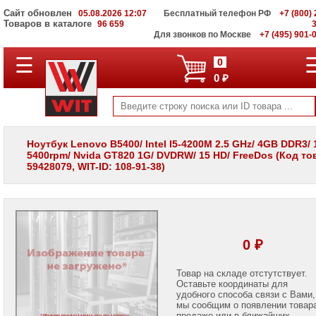
Сайт обновлен
05.08.2026 12:07
Бесплатный телефон РФ
+7 (800) 
Товаров в каталоге
96 659
Для звонков по Москве
+7 (495) 901-
☰
ПОЛНЫЙ
0
КАТАЛОГ
0 ₽
WIT
Корпоративные
серверы
WIT
VV
Ноутбук Lenovo B5400/ Intel I5-4200M 2.5 GHz/ 4GB DDR3/
5400rpm/ Nvida GT820 1G/ DVDRW/ 15 HD/ FreeDos (Код то
Системы
59428079, WIT-ID: 108-91-38)
хранения
данных
WIT
VI
Мониторы
и
0 ₽
LCD
панели
Товар на складе отстутствует.
Оставьте координаты для
Проекторы
и
удобного способа связи с Вами,
лампы
мы сообщим о появлении товар
для
продаже или в ближайших