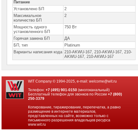
Питание
PowerEdge
R440
Установлено БП
2
Серверы
Максимальное
2
DELL
количество БП
PowerEdge
Мощность одного
750 Вт
R450
установленного БП
Серверы
Горячая замена БП
ДА
DELL
БП, тип
Platinum
PowerEdge
R540
Варианты написания кода
210-AKWU-167, 210-AKWU-167, 210-
АKWU-167, 210-АКWU-167
Серверы
DELL
PowerEdge
R550
Серверы
WIT Company © 1994-2025, e-mail:
welcome@wit.ru
DELL
PowerEdge
Телефон:
+7 (495) 901-0150
(многоканальный)
R630
Бесплатный телефон для звонков по России
+7 (800)
250-3379
Серверы
DELL
Копирование, тиражирование, перепечатка, а равно
PowerEdge
размещение в интернете материалов,
R640
представленных на сайте, возможно только с
►
письменного разрешения владельцев ресурса
www.wit.ru
Серверы
DELL
PowerEdge