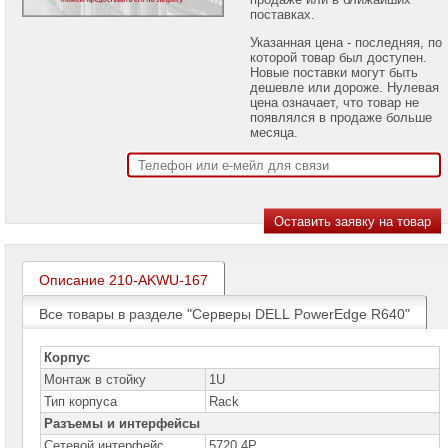
проекторов
поставках.
Указанная цена - последняя, по
Ноутбуки
которой товар был доступен.
Brand
Новые поставки могут быть
Name
дешевле или дороже. Нулевая
цена означает, что товар не
Моноблоки
появлялся в продаже больше
Brand
месяца.
Name
Компьютеры
Brand
Name
Принтеры
плоттеры
МФУ
Описание 210-AKWU-167
Серверы
Все товары в разделе "Серверы DELL PowerEdge R640"
Brand
Name
Корпус
Серверы
Монтаж в стойку
1U
Huawei
Тип корпуса
Rack
Разъемы и интерфейсы
Серверы
DELL
Сетевой интерфейс
5720 4P