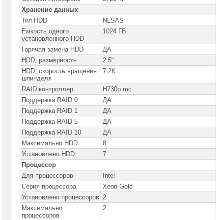
Хранение данных
Серверы
DELL
Тип HDD
NLSAS
PowerEdge
Емкость одного
1024 ГБ
в
установленного HDD
корпусе
Tower
Горячая замена HDD
ДА
HDD, размерность
2.5"
Серверы
HDD, cкорость вращения
7.2K
Dell
шпинделя
PowerEdge
для
RAID контроллер
H730p mc
установки
Поддержка RAID 0
в
ДА
стойку
Поддержка RAID 1
ДА
Серверы
Поддержка RAID 5
ДА
DELL
Поддержка RAID 10
ДА
PowerEdge
C
Максимально HDD
8
Установлено HDD
7
Серверы
DELL
Процессор
PowerEdge
Для процессоров
R230
Intel
Серия процессора
Xeon Gold
Серверы
DELL
Установлено процессоров
2
PowerEdge
Максимально
2
R240
процессоров