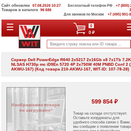
Сайт обновлен
07.08.2026 10:27
Бесплатный телефон РФ
+7 (800) 
Товаров в каталоге
96 686
Для звонков по Москве
+7 (495) 901-
☰
ПОЛНЫЙ
0
КАТАЛОГ
0 ₽
WIT
Корпоративные
серверы
WIT
VV
Сервер Dell PowerEdge R640 2x5217 2x16Gb x8 7x1Tb 7.2K
NLSAS H730p mc iD9En 5720 4P 2x750W 40M PNBD Conf 2 (
Системы
AKWU-167) (Код товара 210-AKWU-167, WIT-ID: 107-78-28)
хранения
данных
WIT
VI
Мониторы
и
599 854 ₽
LCD
панели
Товар на складе отстутствует.
Оставьте координаты для
Проекторы
и
удобного способа связи с Вами,
лампы
мы сообщим о появлении товар
для
продаже или в ближайших