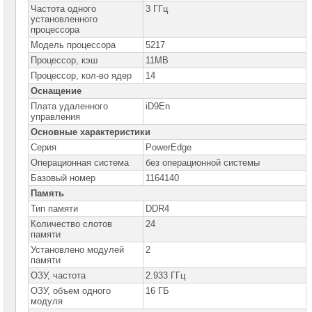
Серверы
Частота одного
3 ГГц
DELL
установленного
PowerEdge
процессора
R250
Модель процессора
5217
Серверы
Процессор, кэш
11MB
DELL
PowerEdge
Процессор, кол-во ядер
14
R330
Оснащение
Серверы
Плата удаленного
iD9En
DELL
управления
PowerEdge
Основные характеристики
R340
Серия
PowerEdge
Серверы
DELL
Операционная система
без операционной системы
PowerEdge
Базовый номер
1164140
R350
Память
Серверы
Тип памяти
DDR4
DELL
PowerEdge
Количество слотов
24
R360
памяти
Серверы
Установлено модулей
2
DELL
памяти
PowerEdge
ОЗУ, частота
2.933 ГГц
R430
ОЗУ, объем одного
16 ГБ
Серверы
модуля
DELL