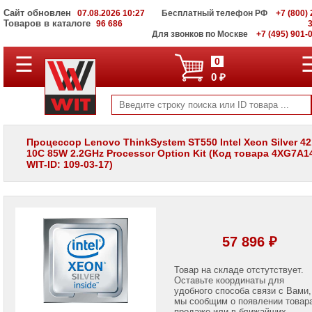
Сайт обновлен
07.08.2026 10:27
Бесплатный телефон РФ
+7 (800) 
Товаров в каталоге
96 686
Для звонков по Москве
+7 (495) 901-
☰
ПОЛНЫЙ
0
КАТАЛОГ
0 ₽
WIT
Корпоративные
серверы
WIT
VV
Процессор Lenovo ThinkSystem ST550 Intel Xeon Silver 42
10C 85W 2.2GHz Processor Option Kit (Код товара 4XG7A1
Системы
WIT-ID: 109-03-17)
хранения
данных
WIT
VI
Мониторы
и
57 896 ₽
LCD
панели
Товар на складе отстутствует.
Оставьте координаты для
Проекторы
и
удобного способа связи с Вами,
лампы
мы сообщим о появлении товар
для
продаже или в ближайших