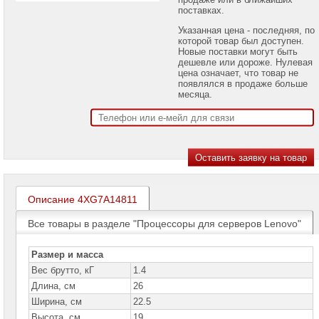
проекторов
поставках.
Указанная цена - последняя, по
Ноутбуки
которой товар был доступен.
Brand
Новые поставки могут быть
Name
дешевле или дороже. Нулевая
цена означает, что товар не
Моноблоки
появлялся в продаже больше
Brand
месяца.
Name
Компьютеры
Brand
Name
Принтеры
плоттеры
МФУ
Описание 4XG7A14811
Серверы
Все товары в разделе "Процессоры для серверов Lenovo"
Brand
Name
Размер и масса
Серверы
Вес брутто, кГ
1.4
Huawei
Длина, см
26
Ширина, см
Серверы
22.5
DELL
Высота, см
19