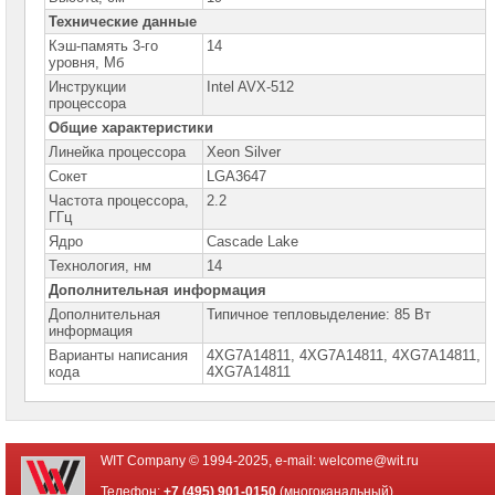
Технические данные
Серверы
Lenovo
Кэш-память 3-го
14
уровня, Мб
Серверы
Инструкции
Intel AVX-512
Lenovo
процессора
ThinkAgile
&
Общие характеристики
SystemX
Линейка процессора
Xeon Silver
Серверы
Сокет
LGA3647
Lenovo
ThinkSystem
Частота процессора,
2.2
в
ГГц
корпусе
Ядро
Cascade Lake
Tower
Технология, нм
14
Серверы
Дополнительная информация
Lenovo
ThinkSystem
Дополнительная
Типичное тепловыделение: 85 Вт
для
информация
монтажа
в
Варианты написания
4XG7A14811, 4XG7A14811, 4XG7А14811,
стойку
кода
4ХG7А14811
Процессоры
для
серверов
Lenovo
WIT Company © 1994-2025, e-mail:
welcome@wit.ru
►
Телефон:
+7 (495) 901-0150
(многоканальный)
Модули