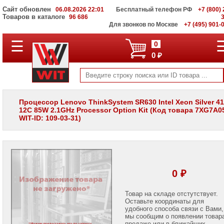
Сайт обновлен
06.08.2026 22:01
Бесплатный телефон РФ
+7 (800) 
Товаров в каталоге
96 686
Для звонков по Москве
+7 (495) 901-
☰
ПОЛНЫЙ
0
КАТАЛОГ
0 ₽
WIT
Корпоративные
серверы
WIT
VV
Процессор Lenovo ThinkSystem SR630 Intel Xeon Silver 41
12C 85W 2.1GHz Processor Option Kit (Код товара 7XG7A0
Системы
WIT-ID: 109-03-31)
хранения
данных
WIT
VI
Мониторы
и
0 ₽
LCD
панели
Товар на складе отстутствует.
Оставьте координаты для
Проекторы
и
удобного способа связи с Вами,
лампы
мы сообщим о появлении товар
для
продаже или в ближайших