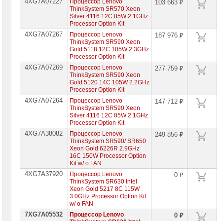
4XG7A07227
Процессор Lenovo
103 663 ₽
хранения
ThinkSystem SR570 Xeon
данных
Silver 4116 12C 85W 2.1GHz
Processor Option Kit
Компоненты
4XG7A07267
Процессор Lenovo
компьютеров
187 976 ₽
ThinkSystem SR590 Xeon
Gold 5118 12C 105W 2.3GHz
Компоненты
Processor Option Kit
серверов
4XG7A07269
Процессор Lenovo
277 759 ₽
ThinkSystem SR590 Xeon
Источники
Gold 5120 14C 105W 2.2GHz
бесперебойного
Processor Option Kit
питания
4XG7A07264
Процессор Lenovo
147 712 ₽
ThinkSystem SR590 Xeon
Российское
Silver 4116 12C 85W 2.1GHz
ПО
Processor Option Kit
4XG7A38082
Процессор Lenovo
249 856 ₽
Программное
ThinkSystem SR590/ SR650
обеспечение
Xeon Gold 6226R 2.9GHz
16C 150W Processor Option
Термошкафы
Kit w/ o FAN
IP
4XG7A37920
Процессор Lenovo
PROM
0 ₽
ThinkSystem SR630 Intel
Xeon Gold 5217 8C 115W
Специальные
3.0GHz Processor Option Kit
цены
w/ o FAN
7XG7A05532
Процессор Lenovo
0 ₽