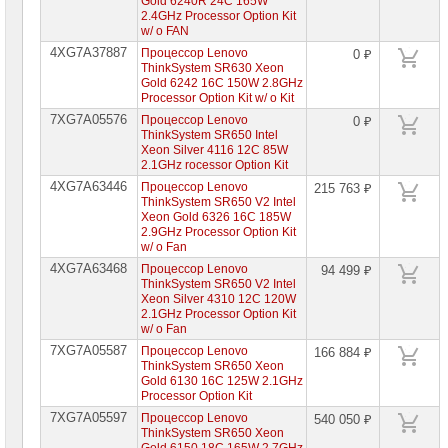
Gold 6240R 24C 165W
2.4GHz Processor Option Kit
w/ o FAN
4XG7A37887
Процессор Lenovo
0 ₽
ThinkSystem SR630 Xeon
Gold 6242 16C 150W 2.8GHz
Processor Option Kit w/ o Kit
7XG7A05576
Процессор Lenovo
0 ₽
ThinkSystem SR650 Intel
Xeon Silver 4116 12C 85W
2.1GHz rocessor Option Kit
4XG7A63446
Процессор Lenovo
215 763 ₽
ThinkSystem SR650 V2 Intel
Xeon Gold 6326 16C 185W
2.9GHz Processor Option Kit
w/ o Fan
4XG7A63468
Процессор Lenovo
94 499 ₽
ThinkSystem SR650 V2 Intel
Xeon Silver 4310 12C 120W
2.1GHz Processor Option Kit
w/ o Fan
7XG7A05587
Процессор Lenovo
166 884 ₽
ThinkSystem SR650 Xeon
Gold 6130 16C 125W 2.1GHz
Processor Option Kit
7XG7A05597
Процессор Lenovo
540 050 ₽
ThinkSystem SR650 Xeon