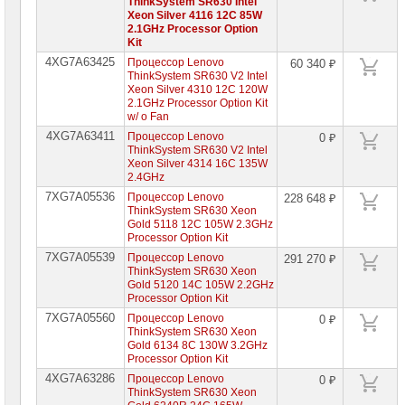
ThinkSystem SR630 Intel
Xeon Silver 4116 12C 85W
2.1GHz Processor Option
Kit
4XG7A63425
Процессор Lenovo
60 340 ₽
ThinkSystem SR630 V2 Intel
Xeon Silver 4310 12C 120W
2.1GHz Processor Option Kit
w/ o Fan
4XG7A63411
Процессор Lenovo
0 ₽
ThinkSystem SR630 V2 Intel
Xeon Silver 4314 16C 135W
2.4GHz
7XG7A05536
Процессор Lenovo
228 648 ₽
ThinkSystem SR630 Xeon
Gold 5118 12C 105W 2.3GHz
Processor Option Kit
7XG7A05539
Процессор Lenovo
291 270 ₽
ThinkSystem SR630 Xeon
Gold 5120 14C 105W 2.2GHz
Processor Option Kit
7XG7A05560
Процессор Lenovo
0 ₽
ThinkSystem SR630 Xeon
Gold 6134 8C 130W 3.2GHz
Processor Option Kit
4XG7A63286
Процессор Lenovo
0 ₽
ThinkSystem SR630 Xeon