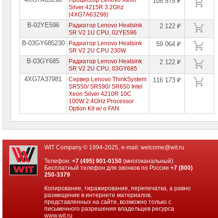
Процессор Lenovo Xeon
108 575 ₽
Silver 4215R 3.2Ghz
(4XG7A63298)
B-02YE596
Радиатор Lenovo Heatsink
2 122 ₽
SR V2 1U CPU, 02YE596
B-03GY685230
Радиатор Lenovo Heatsink
59 064 ₽
SR V2 2U CPU 230W
B-03GY685
Радиатор Lenovo Heatsink
2 122 ₽
SR V2 2U CPU, 03GY685
4XG7A37981
Сервер Lenovo ThinkSystem
116 173 ₽
SR550/ SR590/ SR650 Intel
Xeon Silver 4210R 10C
100W 2.4GHz Processor
Option Kit w/ o FAN
WIT Company © 1994-2025, e-mail:
welcome@wit.ru
Телефон:
+7 (495) 901-0150
(многоканальный)
Бесплатный телефон для звонков по России
+7 (800)
250-3379
Копирование, тиражирование, перепечатка, а равно
размещение в интернете материалов,
представленных на сайте, возможно только с
письменного разрешения владельцев ресурса
www.wit.ru