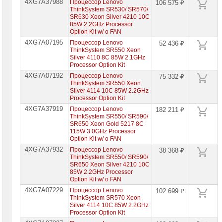
4XG7A37988
Процессор Lenovo
106 575 ₽
Lenovo
ThinkSystem SR530/ SR570/
SR630 Xeon Silver 4210 10C
Программное
85W 2.2GHz Processor
обеспечение
Option Kit w/ o FAN
для
серверов
4XG7A07195
Процессор Lenovo
52 436 ₽
Lenovo
ThinkSystem SR550 Xeon
Silver 4110 8C 85W 2.1GHz
Опции
Processor Option Kit
для
4XG7A07192
серверов
Процессор Lenovo
75 332 ₽
Lenovo
ThinkSystem SR550 Xeon
Silver 4114 10C 85W 2.2GHz
Processor Option Kit
Серверы
Hewlett
4XG7A37919
Процессор Lenovo
182 211 ₽
Packard
ThinkSystem SR550/ SR590/
Enterprise
SR650 Xeon Gold 5217 8C
115W 3.0GHz Processor
Option Kit w/ o FAN
Пассивное
сетевое
4XG7A37932
Процессор Lenovo
38 368 ₽
оборудование
ThinkSystem SR550/ SR590/
SR650 Xeon Silver 4210 10C
Активное
85W 2.2GHz Processor
сетевое
Option Kit w/ o FAN
оборудование
4XG7A07229
Процессор Lenovo
102 699 ₽
ThinkSystem SR570 Xeon
СХД
Silver 4114 10C 85W 2.2GHz
-
Processor Option Kit
системы