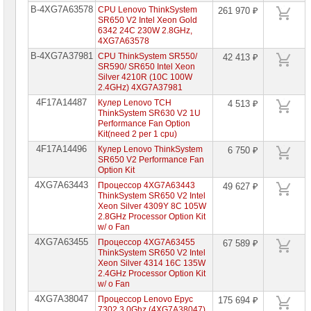
B-4XG7A63578
CPU Lenovo ThinkSystem
261 970 ₽
Серверы
SR650 V2 Intel Xeon Gold
Lenovo
6342 24C 230W 2.8GHz,
4XG7A63578
Серверы
B-4XG7A37981
CPU ThinkSystem SR550/
Lenovo
42 413 ₽
ThinkAgile
SR590/ SR650 Intel Xeon
&
Silver 4210R (10C 100W
SystemX
2.4GHz) 4XG7A37981
4F17A14487
Кулер Lenovo TCH
4 513 ₽
Серверы
ThinkSystem SR630 V2 1U
Lenovo
Performance Fan Option
ThinkSystem
Kit(need 2 per 1 cpu)
в
корпусе
4F17A14496
Кулер Lenovo ThinkSystem
6 750 ₽
Tower
SR650 V2 Performance Fan
Option Kit
Серверы
Lenovo
4XG7A63443
Процессор 4XG7A63443
49 627 ₽
ThinkSystem
ThinkSystem SR650 V2 Intel
для
Xeon Silver 4309Y 8C 105W
монтажа
2.8GHz Processor Option Kit
в
w/ o Fan
стойку
4XG7A63455
Процессор 4XG7A63455
67 589 ₽
Процессоры
ThinkSystem SR650 V2 Intel
для
Xeon Silver 4314 16C 135W
серверов
2.4GHz Processor Option Kit
Lenovo
w/ o Fan
►
4XG7A38047
Процессор Lenovo Epyc
175 694 ₽
Модули
7302 3.0Ghz (4XG7A38047)