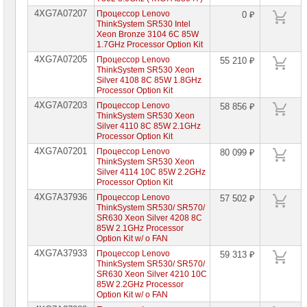
памяти
4XG7A07207
Процессор Lenovo
0 ₽
для
ThinkSystem SR530 Intel
серверов
Xeon Bronze 3104 6C 85W
Lenovo
1.7GHz Processor Option Kit
Жесткие
4XG7A07205
Процессор Lenovo
55 210 ₽
диски
ThinkSystem SR530 Xeon
для
Silver 4108 8C 85W 1.8GHz
серверов
Processor Option Kit
Lenovo
4XG7A07203
Процессор Lenovo
58 856 ₽
RAID-
ThinkSystem SR530 Xeon
контроллеры
Silver 4110 8C 85W 2.1GHz
для
Processor Option Kit
серверов
4XG7A07201
Процессор Lenovo
Lenovo
80 099 ₽
ThinkSystem SR530 Xeon
Сетевые
Silver 4114 10C 85W 2.2GHz
контроллеры
Processor Option Kit
для
4XG7A37936
Процессор Lenovo
57 502 ₽
серверов
ThinkSystem SR530/ SR570/
Lenovo
SR630 Xeon Silver 4208 8C
85W 2.1GHz Processor
Блоки
питания
Option Kit w/ o FAN
для
4XG7A37933
Процессор Lenovo
59 313 ₽
серверов
ThinkSystem SR530/ SR570/
Lenovo
SR630 Xeon Silver 4210 10C
85W 2.2GHz Processor
Направляющие
Option Kit w/ o FAN
для
серверов