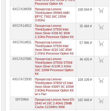
Gold 6150 18C 165W 2.7GHz
Processor Option Kit
4XG7A38058
Процессор Lenovo
158 044 ₽
ThinkSystem SR665 AMD
EPYC 7302 16C 155W
3.0GHz
4XG7A14812
Процессор Lenovo
35 484 ₽
ThinkSystem ST550 Intel
Xeon Silver 4208 8C 85W
2.1GHz Processor Option Kit
4XG7A14811
Процессор Lenovo
57 896 ₽
ThinkSystem ST550 Intel
Xeon Silver 4210 10C 85W
2.2GHz Processor Option Kit
4XG7A37995
Процессор Lenovo
46 426 ₽
ThinkSystem ST550/ ST558
Xeon Silver 4210R 2.4GHz
10C 100W Processor Option
Kit
4XG7A72930
Процессор Lenovo
104 109 ₽
ThinkSystem ST650 V2 Intel
Xeon Silver 4309Y 8C 105W
2.6GHz Processor Option Kit
w/ o Fan
00YD964
Процессор Lenovo Xeon E5-
182 848 ₽
2640 v4 10C 2.4GHz 25MB
Cache 2133MHz 90W