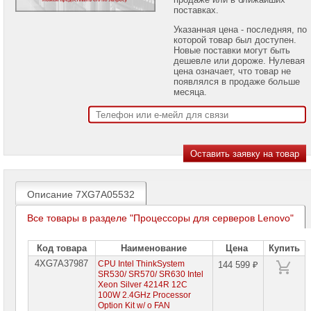
проекторов
поставках.
Указанная цена - последняя, по
Ноутбуки
которой товар был доступен.
Brand
Новые поставки могут быть
Name
дешевле или дороже. Нулевая
цена означает, что товар не
Моноблоки
появлялся в продаже больше
Brand
месяца.
Name
Компьютеры
Brand
Name
Принтеры
плоттеры
МФУ
Описание 7XG7A05532
Серверы
Все товары в разделе "Процессоры для серверов Lenovo"
Brand
Name
Код товара
Наименование
Цена
Купить
Серверы
4XG7A37987
CPU Intel ThinkSystem
144 599 ₽
Huawei
SR530/ SR570/ SR630 Intel
Xeon Silver 4214R 12C
Серверы
100W 2.4GHz Processor
DELL
Option Kit w/ o FAN