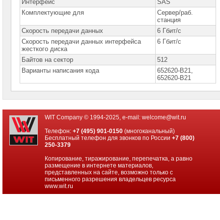
Интерфейс
SAS
Комплектующие для
Сервер/раб.
Серверы
Lenovo
станция
Скорость передачи данных
6 Гбит/с
Серверы
Скорость передачи данных интерфейса
6 Гбит/с
Hewlett
жесткого диска
Packard
Enterprise
Байтов на сектор
512
Варианты написания кода
652620-B21,
Башенные
652620-B21
серверы
HPE
Стоечные
серверы
WIT Company © 1994-2025, e-mail:
welcome@wit.ru
HPE
Телефон:
+7 (495) 901-0150
(многоканальный)
Бесплатный телефон для звонков по России
+7 (800)
Комплектующие
250-3379
для
серверов
Копирование, тиражирование, перепечатка, а равно
HPE
размещение в интернете материалов,
представленных на сайте, возможно только с
Процессоры
письменного разрешения владельцев ресурса
для
www.wit.ru
серверов
HPE
Модули
памяти