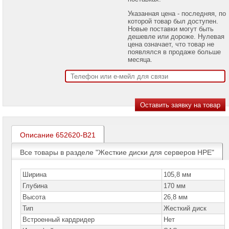
проекторов
Указанная цена - последняя, по
которой товар был доступен.
Ноутбуки
Новые поставки могут быть
Brand
дешевле или дороже. Нулевая
Name
цена означает, что товар не
появлялся в продаже больше
Моноблоки
месяца.
Brand
Name
Компьютеры
Brand
Name
Принтеры
плоттеры
Описание 652620-B21
МФУ
Все товары в разделе "Жесткие диски для серверов HPE"
Серверы
Brand
Name
Ширина
105,8 мм
Глубина
170 мм
Серверы
Высота
26,8 мм
Huawei
Тип
Жесткий диск
Серверы
Встроенный кардридер
Нет
DELL