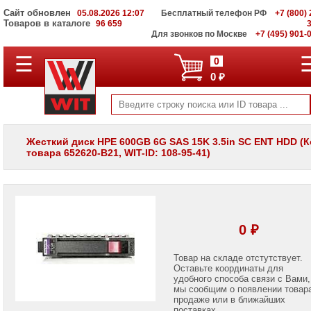
Сайт обновлен
05.08.2026 12:07
Бесплатный телефон РФ
+7 (800) 
Товаров в каталоге
96 659
Для звонков по Москве
+7 (495) 901-
☰
ПОЛНЫЙ
0
КАТАЛОГ
0 ₽
WIT
Корпоративные
серверы
WIT
VV
Жесткий диск HPE 600GB 6G SAS 15K 3.5in SC ENT HDD (
товара 652620-B21, WIT-ID: 108-95-41)
Системы
хранения
данных
WIT
VI
Мониторы
0 ₽
и
LCD
панели
Товар на складе отстутствует.
Оставьте координаты для
удобного способа связи с Вами,
Проекторы
мы сообщим о появлении товар
и
лампы
продаже или в ближайших
для
поставках.