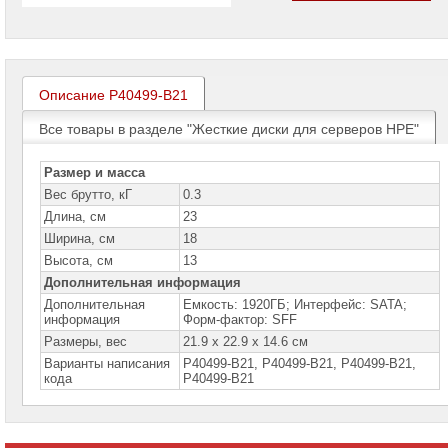
проекторов
Ноутбуки
Brand
Name
Описание P40499-B21
Моноблоки
Brand
Все товары в разделе "Жесткие диски для серверов HPE"
Name
Размер и масса
Компьютеры
Brand
Вес брутто, кГ
0.3
Name
Длина, см
23
Ширина, см
18
Принтеры
плоттеры
Высота, см
13
МФУ
Дополнительная информация
Дополнительная
Емкость: 1920ГБ; Интерфейс: SATA;
Серверы
информация
Форм-фактор: SFF
Brand
Name
Размеры, вес
21.9 x 22.9 x 14.6 см
Варианты написания
P40499-B21, P40499-B21, P40499-В21,
Серверы
кода
Р40499-В21
Huawei
Серверы
DELL