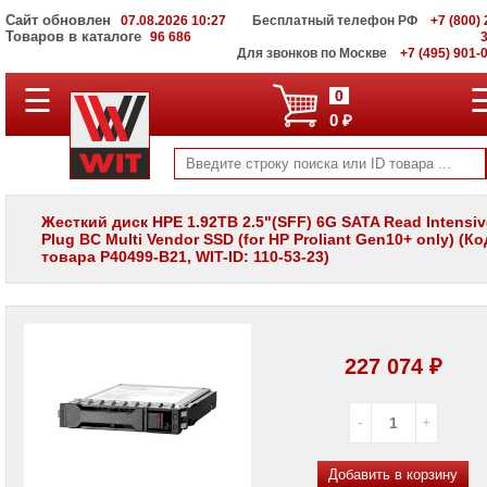
Сайт обновлен
07.08.2026 10:27
Бесплатный телефон РФ
+7 (800) 
Товаров в каталоге
96 686
Для звонков по Москве
+7 (495) 901-
☰
ПОЛНЫЙ
0
КАТАЛОГ
0 ₽
WIT
Корпоративные
серверы
WIT
VV
Жесткий диск HPE 1.92TB 2.5"(SFF) 6G SATA Read Intensiv
Plug BC Multi Vendor SSD (for HP Proliant Gen10+ only) (Ко
Системы
товара P40499-B21, WIT-ID: 110-53-23)
хранения
данных
WIT
VI
Мониторы
227 074 ₽
и
LCD
панели
Проекторы
и
лампы
Добавить в корзину
для