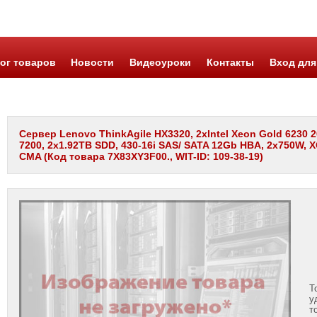
ог товаров
Новости
Видеоуроки
Контакты
Вход для
Сервер Lenovo ThinkAgile HX3320, 2xIntel Xeon Gold 6230
7200, 2x1.92TB SDD, 430-16i SAS/ SATA 12Gb HBA, 2x750W, XCC
CMA (Код товара 7X83XY3F00., WIT-ID: 109-38-19)
Т
у
т