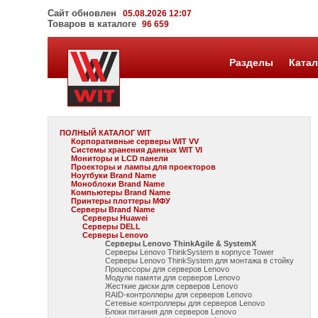
Сайт обновлен
05.08.2026 12:07
Товаров в каталоге
96 659
Разделы
Катал
ПОЛНЫЙ КАТАЛОГ WIT
Корпоративные серверы WIT VV
Системы хранения данных WIT VI
Мониторы и LCD панели
Проекторы и лампы для проекторов
Ноутбуки Brand Name
Моноблоки Brand Name
Компьютеры Brand Name
Принтеры плоттеры МФУ
Серверы Brand Name
Серверы Huawei
Серверы DELL
Серверы Lenovo
Серверы Lenovo ThinkAgile & SystemX
Серверы Lenovo ThinkSystem в корпусе Tower
Серверы Lenovo ThinkSystem для монтажа в стойку
Процессоры для серверов Lenovo
Модули памяти для серверов Lenovo
Жесткие диски для серверов Lenovo
RAID-контроллеры для серверов Lenovo
Сетевые контроллеры для серверов Lenovo
Блоки питания для серверов Lenovo