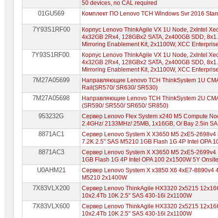
50 devices, no CAL required
01GU569
Комплект ПО Lenovo TCH Windows Svr 2016 Standa
7Y93S1RF00
Корпус Lenovo ThinkAgile VX 1U Node, 2xIntel Xe
4x32GB 2Rx4, 128GBx2 SATA, 2x400GB SDD, 8x1.2
Mirroring Enablement Kit, 2x1100W, XCC Enterprise,
7Y93S1RF00.
Корпус Lenovo ThinkAgile VX 1U Node, 2xIntel Xe
4x32GB 2Rx4, 128GBx2 SATA, 2x400GB SDD, 8x1.2
Mirroring Enablement Kit, 2x1100W, XCC Enterprise,
7M27A05699
Направляющие Lenovo TCH ThinkSystem 1U CMA Up
Rail(SR570/ SR630/ SR530)
7M27A05698
Направляющие Lenovo TCH ThinkSystem 2U CMA Upg
(SR590/ SR550/ SR650/ SR850)
953232G
Сервер Lenovo Flex System x240 M5 Compute No
2.4GHz/ 2133MHz/ 25MB, 1x16GB, O/ Bay 2.5in S
8871AC1
Сервер Lenovo System X X3650 M5 2xE5-2698v4 
7.2K 2.5" SAS M5210 1GB Flash 1G 4P Intel OPA 
8871AC3
Сервер Lenovo System X X3650 M5 2xE5-2699v4 
1GB Flash 1G 4P Intel OPA 100 2x1500W 5Y Onsit
U0AHM21
Сервер Lenovo System X x3850 X6 4xE7-8890v4 
M5210 2x1400W
7X83VLX200
Сервер Lenovo ThinkAgile HX3320 2x5215 12x16
10x2.4Tb 10K 2.5" SAS 430-16i 2x1100W
7X83VLX600
Сервер Lenovo ThinkAgile HX3320 2x5215 12x16
10x2.4Tb 10K 2.5" SAS 430-16i 2x1100W