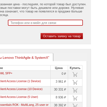
казанная цена - последняя, по которой товар был доступен.
овые поставки могут быть дешевле или дороже. Нулевая
ена означает, что товар не появлялся в продаже больше
есяца.
ы Lenovo ThinkAgile & SystemX"
ие
Цена
Купить
 SWL SFP+
0 ₽
ent Access License (1 Device)
3 961 ₽
ent Access License (10 Device)
30 331 ₽
ent Access License (5 User)
8 936 ₽
entials ROK - MultiLang, 25 user or
38 392 ₽