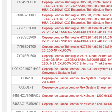
7X84S2UB00
Сервер Lenovo ThinkAgile HX5520, 2xIntel Xeon 
12x32GB 2Rx4, 128GBx2 SATA, 8x10TB 7200, 4x9
HBA, 2x1100W, XCC Enterprise, ThinkSystem Toolle
7X84S2UB00.
Сервер Lenovo ThinkAgile HX5520, 2xIntel Xeon 
12x32GB 2Rx4, 128GBx2 SATA, 8x10TB 7200, 4x9
HBA, 2x1100W, XCC Enterprise, ThinkSystem Toolle
7Y95S01U00
Сервер Lenovo ThinkAgile HX7820 4x8280 24x64
2x128Gb M.2 SSD 6G SATA 430-16i 10G 4P 4x16
7Y95S01V00
Сервер Lenovo ThinkAgile HX7820 4x8280 24x64
2x128Gb M.2 SSD 6G SATA 430-16i 10G 4P 4x16
7Y95S01T00
Сервер Lenovo ThinkAgile HX7820 4x8280 24x64
16i 10G 4P 4x1600W
7Y94S6U300
Сервер Lenovo ThinkAgile VX 2U Node, 2xIntel 
12x64GB 2Rx4, 128GBx2 SATA, 2x800GB SDD, 6x7
12Gb HBA, 2x1600W, XCC Enterprise, ThinkSystem 
U0CX221/8721HC2
Серверное шасси Lenovo CN4093 Flex System C
Converged Scalable Swi
U0DA201
Серверное шасси Lenovo Flex System Enterpris
2xEN4093R
U0DD1F1
Серверное шасси Lenovo Flex System Enterpri
5456HC1/5465AC1
Серверное шасси Lenovo NeXtScale n1200 6x1
5465AC1/5456HC1
Серверное шасси Lenovo NeXtScale n1200 6x1