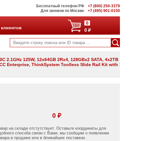
Бесплатный телефон РФ
+7 (800) 250-3379
Для звонков по Москве
+7 (495) 901-0150
0
 клиентов
0 ₽
 20C 2.1GHz 125W, 12x64GB 2Rx4, 128GBx2 SATA, 4x2TB
 Enterprise, ThinkSystem Toolless Slide Rail Kit with 1U
0 ₽
овар на складе отстутствует. Оставьте координаты для
добного способа связи с Вами, мы сообщим о появлении
овара в продаже или в ближайших поставках.