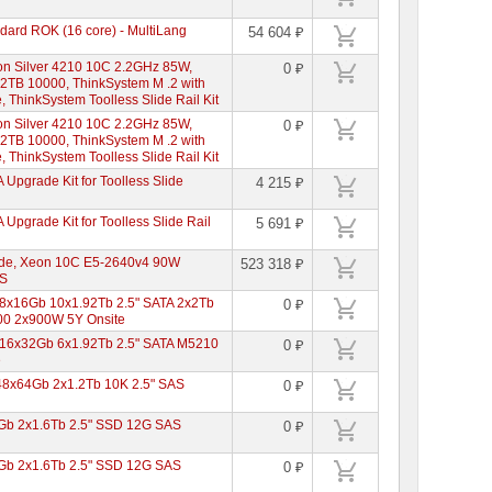
rd ROK (16 core) - MultiLang
54 604 ₽
on Silver 4210 10C 2.2GHz 85W,
0 ₽
TB 10000, ThinkSystem M .2 with
 ThinkSystem Toolless Slide Rail Kit
on Silver 4210 10C 2.2GHz 85W,
0 ₽
TB 10000, ThinkSystem M .2 with
 ThinkSystem Toolless Slide Rail Kit
grade Kit for Toolless Slide
4 215 ₽
rade Kit for Toolless Slide Rail
5 691 ₽
de, Xeon 10C E5-2640v4 90W
523 318 ₽
AS
8x16Gb 10x1.92Tb 2.5" SATA 2x2Tb
0 ₽
100 2x900W 5Y Onsite
16x32Gb 6x1.92Tb 2.5" SATA M5210
0 ₽
e
48x64Gb 2x1.2Tb 10K 2.5" SAS
0 ₽
Gb 2x1.6Tb 2.5" SSD 12G SAS
0 ₽
Gb 2x1.6Tb 2.5" SSD 12G SAS
0 ₽