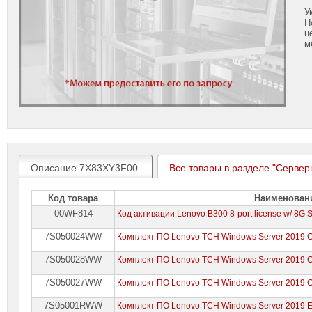
У
Н
ц
м
Описание 7X83XY3F00.
Все товары в разделе "Сервер
Код товара
Наименован
00WF814
Код активации Lenovo B300 8-port license w/ 8G
7S050024WW
Комплект ПО Lenovo TCH Windows Server 2019 Cli
7S050028WW
Комплект ПО Lenovo TCH Windows Server 2019 Cli
7S050027WW
Комплект ПО Lenovo TCH Windows Server 2019 Cli
7S05001RWW
Комплект ПО Lenovo TCH Windows Server 2019 Ess