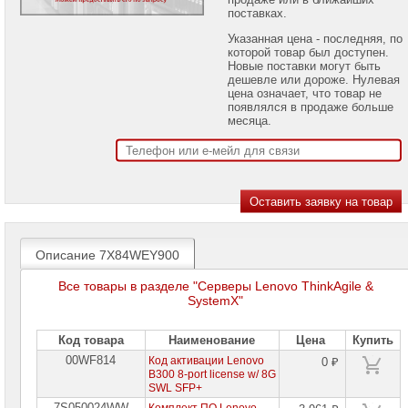
проекторов
поставках.
Указанная цена - последняя, по
Ноутбуки
которой товар был доступен.
Brand
Новые поставки могут быть
Name
дешевле или дороже. Нулевая
цена означает, что товар не
Моноблоки
появлялся в продаже больше
Brand
месяца.
Name
Компьютеры
Brand
Name
Принтеры
плоттеры
МФУ
Описание 7X84WEY900
Серверы
Все товары в разделе "Серверы Lenovo ThinkAgile &
Brand
SystemX"
Name
Серверы
Код товара
Наименование
Цена
Купить
Huawei
00WF814
Код активации Lenovo
0 ₽
B300 8-port license w/ 8G
Серверы
SWL SFP+
DELL
7S050024WW