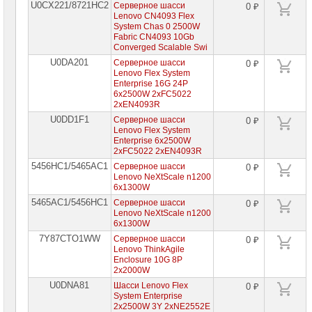
U0CX221/8721HC2
Серверное шасси
0 ₽
Lenovo CN4093 Flex
System Chas 0 2500W
Fabric CN4093 10Gb
Converged Scalable Swi
U0DA201
Серверное шасси
0 ₽
Lenovo Flex System
Enterprise 16G 24P
6x2500W 2xFC5022
2xEN4093R
U0DD1F1
Серверное шасси
0 ₽
Lenovo Flex System
Enterprise 6x2500W
2xFC5022 2xEN4093R
5456HC1/5465AC1
Серверное шасси
0 ₽
Lenovo NeXtScale n1200
6x1300W
5465AC1/5456HC1
Серверное шасси
0 ₽
Lenovo NeXtScale n1200
6x1300W
7Y87CTO1WW
Серверное шасси
0 ₽
Lenovo ThinkAgile
Enclosure 10G 8P
2x2000W
U0DNA81
Шасси Lenovo Flex
0 ₽
System Enterprise
2x2500W 3Y 2xNE2552E