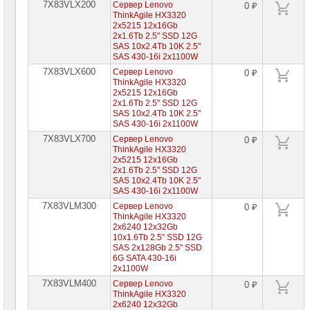
хранения
7X83VLX200
Сервер Lenovo
0 ₽
данных
ThinkAgile HX3320
2x5215 12x16Gb
2x1.6Tb 2.5" SSD 12G
Компоненты
SAS 10x2.4Tb 10K 2.5"
компьютеров
SAS 430-16i 2x1100W
7X83VLX600
Сервер Lenovo
0 ₽
Компоненты
ThinkAgile HX3320
серверов
2x5215 12x16Gb
2x1.6Tb 2.5" SSD 12G
Источники
SAS 10x2.4Tb 10K 2.5"
бесперебойного
SAS 430-16i 2x1100W
питания
7X83VLX700
Сервер Lenovo
0 ₽
ThinkAgile HX3320
Российское
2x5215 12x16Gb
ПО
2x1.6Tb 2.5" SSD 12G
SAS 10x2.4Tb 10K 2.5"
Программное
SAS 430-16i 2x1100W
обеспечение
7X83VLM300
Сервер Lenovo
0 ₽
ThinkAgile HX3320
Термошкафы
2x6240 12x32Gb
IP
10x1.6Tb 2.5" SSD 12G
PROM
SAS 2x128Gb 2.5" SSD
6G SATA 430-16i
2x1100W
Специальные
цены
7X83VLM400
Сервер Lenovo
0 ₽
ThinkAgile HX3320
2x6240 12x32Gb