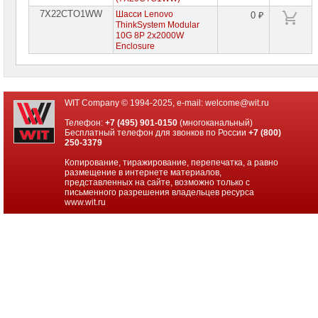
7X22CTO1WW
Шасси Lenovo
0 ₽
ThinkSystem Modular
10G 8P 2x2000W
Enclosure
WIT Company © 1994-2025, e-mail:
welcome@wit.ru
Телефон:
+7 (495) 901-0150
(многоканальный)
Бесплатный телефон для звонков по России
+7 (800)
250-3379
Копирование, тиражирование, перепечатка, а равно
размещение в интернете материалов,
представленных на сайте, возможно только с
письменного разрешения владельцев ресурса
www.wit.ru