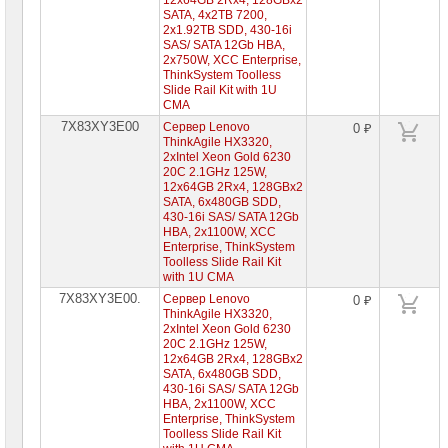
12x64GB 2Rx4, 128GBx2
SATA, 4x2TB 7200,
2x1.92TB SDD, 430-16i
SAS/ SATA 12Gb HBA,
2x750W, XCC Enterprise,
ThinkSystem Toolless
Slide Rail Kit with 1U
CMA
7X83XY3E00
Сервер Lenovo
0 ₽
ThinkAgile HX3320,
2xIntel Xeon Gold 6230
20C 2.1GHz 125W,
12x64GB 2Rx4, 128GBx2
SATA, 6x480GB SDD,
430-16i SAS/ SATA 12Gb
HBA, 2x1100W, XCC
Enterprise, ThinkSystem
Toolless Slide Rail Kit
with 1U CMA
7X83XY3E00.
Сервер Lenovo
0 ₽
ThinkAgile HX3320,
2xIntel Xeon Gold 6230
20C 2.1GHz 125W,
12x64GB 2Rx4, 128GBx2
SATA, 6x480GB SDD,
430-16i SAS/ SATA 12Gb
HBA, 2x1100W, XCC
Enterprise, ThinkSystem
Toolless Slide Rail Kit