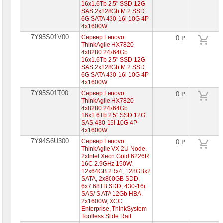
16x1.6Tb 2.5" SSD 12G
SAS 2x128Gb M.2 SSD
6G SATA 430-16i 10G 4P
4x1600W
7Y95S01V00
Сервер Lenovo
0 ₽
ThinkAgile HX7820
4x8280 24x64Gb
16x1.6Tb 2.5" SSD 12G
SAS 2x128Gb M.2 SSD
6G SATA 430-16i 10G 4P
4x1600W
7Y95S01T00
Сервер Lenovo
0 ₽
ThinkAgile HX7820
4x8280 24x64Gb
16x1.6Tb 2.5" SSD 12G
SAS 430-16i 10G 4P
4x1600W
7Y94S6U300
Сервер Lenovo
0 ₽
ThinkAgile VX 2U Node,
2xIntel Xeon Gold 6226R
16C 2.9GHz 150W,
12x64GB 2Rx4, 128GBx2
SATA, 2x800GB SDD,
6x7.68TB SDD, 430-16i
SAS/ S ATA 12Gb HBA,
2x1600W, XCC
Enterprise, ThinkSystem
Toolless Slide Rail