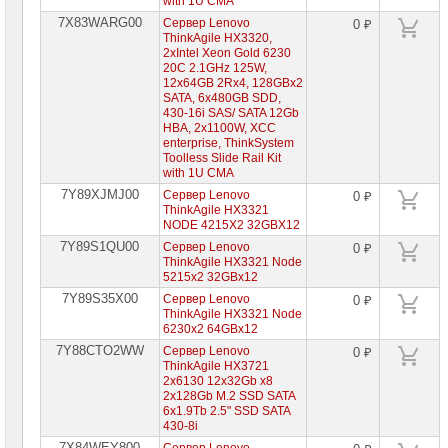
with 1U CMA
7X83WARG00
Сервер Lenovo
0 ₽
ThinkAgile HX3320,
2xIntel Xeon Gold 6230
20C 2.1GHz 125W,
12x64GB 2Rx4, 128GBx2
SATA, 6x480GB SDD,
430-16i SAS/ SATA 12Gb
HBA, 2x1100W, XCC
enterprise, ThinkSystem
Toolless Slide Rail Kit
with 1U CMA
7Y89XJMJ00
Сервер Lenovo
0 ₽
ThinkAgile HX3321
NODE 4215X2 32GBX12
7Y89S1QU00
Сервер Lenovo
0 ₽
ThinkAgile HX3321 Node
5215x2 32GBx12
7Y89S35X00
Сервер Lenovo
0 ₽
ThinkAgile HX3321 Node
6230x2 64GBx12
7Y88CTO2WW
Сервер Lenovo
0 ₽
ThinkAgile HX3721
2x6130 12x32Gb x8
2x128Gb M.2 SSD SATA
6x1.9Tb 2.5" SSD SATA
430-8i
7X84WEY800