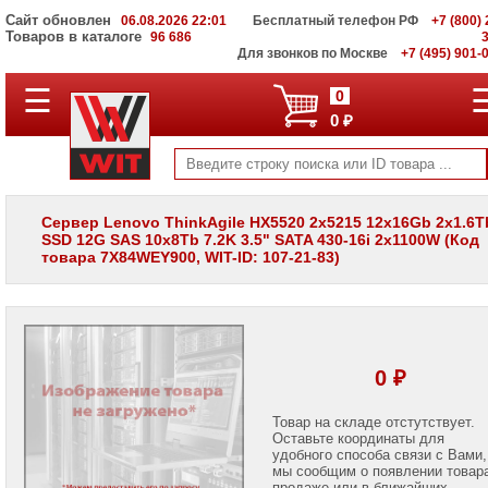
Сайт обновлен
06.08.2026 22:01
Бесплатный телефон РФ
+7 (800) 
Товаров в каталоге
96 686
Для звонков по Москве
+7 (495) 901-
☰
ПОЛНЫЙ
0
КАТАЛОГ
0 ₽
WIT
Корпоративные
серверы
WIT
VV
Сервер Lenovo ThinkAgile HX5520 2x5215 12x16Gb 2x1.6Tb
SSD 12G SAS 10x8Tb 7.2K 3.5" SATA 430-16i 2x1100W (Код
Системы
товара 7X84WEY900, WIT-ID: 107-21-83)
хранения
данных
WIT
VI
Мониторы
и
0 ₽
LCD
панели
Товар на складе отстутствует.
Оставьте координаты для
Проекторы
и
удобного способа связи с Вами,
лампы
мы сообщим о появлении товар
для
продаже или в ближайших