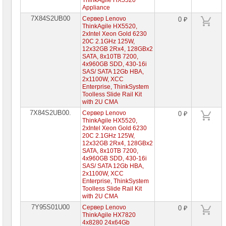
ThinkAgile HX5520
Appliance
7X84S2UB00
Сервер Lenovo
0 ₽
ThinkAgile HX5520,
2xIntel Xeon Gold 6230
20C 2.1GHz 125W,
12x32GB 2Rx4, 128GBx2
SATA, 8x10TB 7200,
4x960GB SDD, 430-16i
SAS/ SATA 12Gb HBA,
2x1100W, XCC
Enterprise, ThinkSystem
Toolless Slide Rail Kit
with 2U CMA
7X84S2UB00.
Сервер Lenovo
0 ₽
ThinkAgile HX5520,
2xIntel Xeon Gold 6230
20C 2.1GHz 125W,
12x32GB 2Rx4, 128GBx2
SATA, 8x10TB 7200,
4x960GB SDD, 430-16i
SAS/ SATA 12Gb HBA,
2x1100W, XCC
Enterprise, ThinkSystem
Toolless Slide Rail Kit
with 2U CMA
7Y95S01U00
Сервер Lenovo
0 ₽
ThinkAgile HX7820
4x8280 24x64Gb