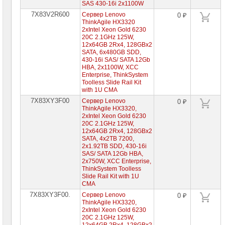
SAS 430-16i 2x1100W
7X83V2R600
Сервер Lenovo
0 ₽
ThinkAgile HX3320
2xIntel Xeon Gold 6230
20C 2.1GHz 125W,
12x64GB 2Rx4, 128GBx2
SATA, 6x480GB SDD,
430-16i SAS/ SATA 12Gb
HBA, 2x1100W, XCC
Enterprise, ThinkSystem
Toolless Slide Rail Kit
with 1U CMA
7X83XY3F00
Сервер Lenovo
0 ₽
ThinkAgile HX3320,
2xIntel Xeon Gold 6230
20C 2.1GHz 125W,
12x64GB 2Rx4, 128GBx2
SATA, 4x2TB 7200,
2x1.92TB SDD, 430-16i
SAS/ SATA 12Gb HBA,
2x750W, XCC Enterprise,
ThinkSystem Toolless
Slide Rail Kit with 1U
CMA
7X83XY3F00.
Сервер Lenovo
0 ₽
ThinkAgile HX3320,
2xIntel Xeon Gold 6230
20C 2.1GHz 125W,