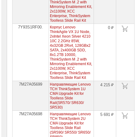
ThinkSystem M .2 with
памяти
Mirroring Enablement Kit,
для
2x1100W, XCC
серверов
Enterprise, ThinkSystem
Lenovo
Toolless Slide Rail Kit
Жесткие
7Y93S1RF00.
Корпус Lenovo
0 ₽
диски
ThinkAgile VX 1U Node,
для
2xIntel Xeon Silver 4210
серверов
10C 2.2GHz 85W,
Lenovo
4x32GB 2Rx4, 128GBx2
SATA, 2x400GB SDD,
RAID-
8x1.2TB 10000,
контроллеры
для
ThinkSystem M .2 with
серверов
Mirroring Enablement Kit,
Lenovo
2x1100W, XCC
Enterprise, ThinkSystem
Сетевые
Toolless Slide Rail Kit
контроллеры
7M27A05699
Направляющие Lenovo
4 215 ₽
для
TCH ThinkSystem 1U
серверов
Lenovo
CMA Upgrade Kit for
Toolless Slide
Блоки
Rail(SR570/ SR630/
питания
SR530)
для
7M27A05698
Направляющие Lenovo
5 691 ₽
серверов
TCH ThinkSystem 2U
Lenovo
CMA Upgrade Kit for
Направляющие
Toolless Slide Rail
для
(SR590/ SR550/ SR650/
серверов