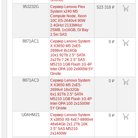
SR850)
Lenovo
953232G
Сервер Lenovo Flex
523 318 ₽
System x240 M5
Программное
Compute Node, Xeon
обеспечение
10C E5-2640v4 90W
для
серверов
2.4GHz/ 2133MHz/
Lenovo
25MB, 1x16GB, O/ Bay
2.5in SAS
Опции
8871AC1
Сервер Lenovo System
0 ₽
для
X X3650 M5 2xE5-
серверов
2698v4 8x16Gb
Lenovo
10x1.92Tb 2.5" SATA
2x2Tb 7.2K 2.5" SAS
Серверы
M5210 1GB Flash 1G 4P
Hewlett
Intel OPA 100 2x900W 5Y
Packard
Onsite
Enterprise
8871AC3
Сервер Lenovo System
0 ₽
X X3650 M5 2xE5-
Пассивное
2699v4 16x32Gb
сетевое
6x1.92Tb 2.5" SATA
оборудование
M5210 1GB Flash 1G 4P
Intel OPA 100 2x1500W
Активное
5Y Onsite
сетевое
U0AHM21
Сервер Lenovo System
0 ₽
оборудование
X x3850 X6 4xE7-8890v4
48x64Gb 2x1.2Tb 10K
СХД
2.5" SAS M5210
-
2x1400W
системы