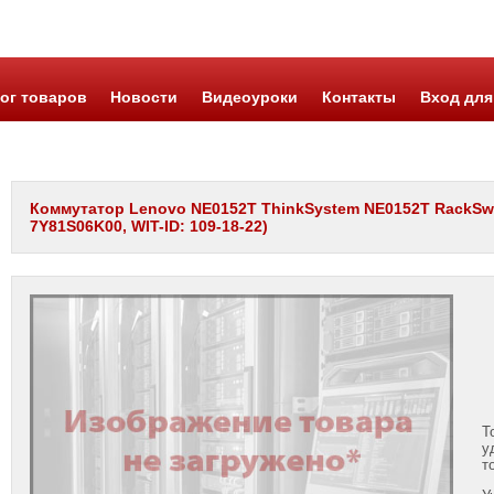
ог товаров
Новости
Видеоуроки
Контакты
Вход для
Коммутатор Lenovo NE0152T ThinkSystem NE0152T RackSwit
7Y81S06K00, WIT-ID: 109-18-22)
Т
у
т