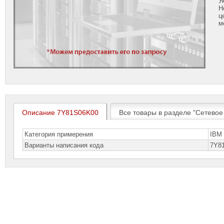
У
Н
ц
м
Описание 7Y81S06K00
Все товары в разделе "Сетевое
Категория примерения
IBM
Варианты написания кода
7Y8