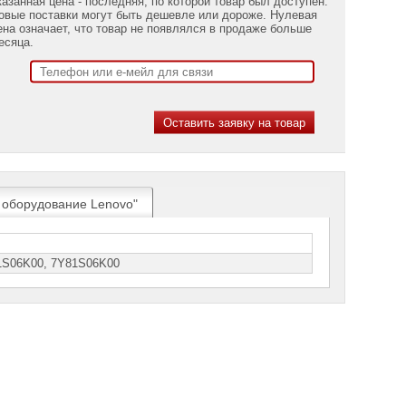
казанная цена - последняя, по которой товар был доступен.
овые поставки могут быть дешевле или дороже. Нулевая
ена означает, что товар не появлялся в продаже больше
есяца.
 оборудование Lenovo"
1S06K00, 7Y81S06K00