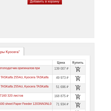
Добавить в корзину
ары Kyocera"
Цена
Купить
втоподатчик оригиналов при
139 007 ₽
TASKalfa 2554ci, Kyocera TASKalfa
49 973 ₽
TASKalfa 2554ci, Kyocera TASKalfa
51 696 ₽
7160 320 листов
168 875 ₽
 500 sheet Paper Feeder 1203NN3NL0
71 934 ₽