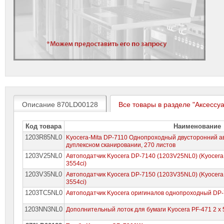
Описание 870LD00128
Все товары в разделе "Аксессу
Код товара
Наименование
1203R85NL0
Kyocera-Mita DP-7110 Однопроходный двусторонний а
дуплексном сканировании, 270 листов
1203V25NL0
Автоподатчик Kyocera DP-7140 (1203V25NL0) (Kyocera 
3554ci)
1203V35NL0
Автоподатчик Kyocera DP-7150 (1203V35NL0) (Kyocera 
3554ci)
1203TC5NL0
Автоподатчик Kyocera оригиналов однопроходный DP-
1203NN3NL0
Дополнительный лоток для бумаги Kyocera PF-471 2 x