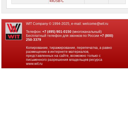
4xUSB-С
WIT Company © 1994-2025, e-mail:
welcome@wit.ru
Телефон:
+7 (495) 901-0150
(многоканальный)
Бесплатный телефон для звонков по России
+7 (800)
250-3379
Копирование, тиражирование, перепечатка, а равно
размещение в интернете материалов,
представленных на сайте, возможно только с
письменного разрешения владельцев ресурса
www.wit.ru