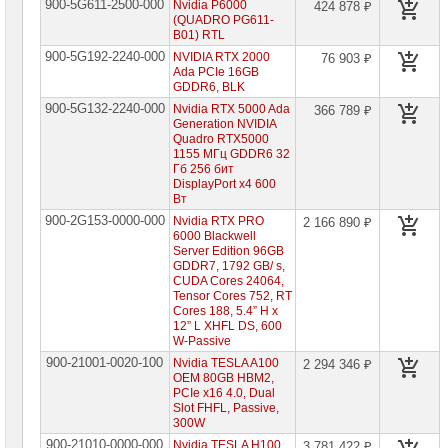
сетевое
900-5G611-2500-000
Nvidia P6000
424 878 ₽
оборудование
(QUADRO PG611-
B01) RTL
СХД
900-5G192-2240-000
NVIDIA RTX 2000
76 903 ₽
-
Ada PCIe 16GB
системы
GDDR6, BLK
хранения
900-5G132-2240-000
Nvidia RTX 5000 Ada
данных
366 789 ₽
Generation NVIDIA
Quadro RTX5000
Компоненты
1155 МГц GDDR6 32
компьютеров
Гб 256 бит
DisplayPort x4 600
Платформы
Вт
малого
900-2G153-0000-000
Nvidia RTX PRO
2 166 890 ₽
размера
6000 Blackwell
Server Edition 96GB
Материнские
GDDR7, 1792 GB/ s,
платы
CUDA Cores 24064,
Tensor Cores 752, RT
Cores 188, 5.4” H x
Процессоры
12” L XHFL DS, 600
Intel
W-Passive
900-21001-0020-100
Nvidia TESLA A100
2 294 346 ₽
Процессоры
OEM 80GB HBM2,
AMD
PCIe x16 4.0, Dual
Slot FHFL, Passive,
Модули
300W
памяти
900-21010-0000-000
Nvidia TESLA H100
3 781 422 ₽