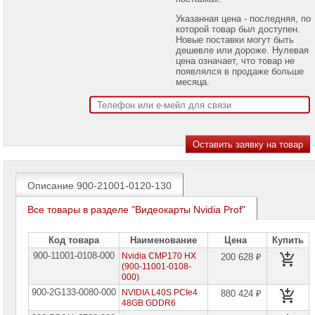
проекторов
Указанная цена - последняя, по
которой товар был доступен.
Ноутбуки
Новые поставки могут быть
Brand
дешевле или дороже. Нулевая
Name
цена означает, что товар не
появлялся в продаже больше
Моноблоки
месяца.
Brand
Name
Компьютеры
Brand
Name
Принтеры
плоттеры
Описание 900-21001-0120-130
МФУ
Все товары в разделе "Видеокарты Nvidia Prof"
Серверы
Brand
Name
Код товара
Наименование
Цена
Купить
900-11001-0108-000
Nvidia CMP170 HX
200 628 ₽
Пассивное
(900-11001-0108-
сетевое
000)
оборудование
900-2G133-0080-000
NVIDIA L40S PCIe4
880 424 ₽
48GB GDDR6
Активное