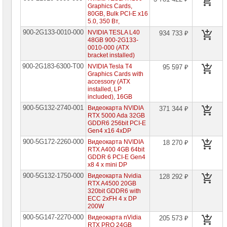
Graphics Cards,
Жесткие
80GB, Bulk PCI-E x16
диски
5.0, 350 Вт,
SATA
900-2G133-0010-000
NVIDIA TESLA L40
934 733 ₽
48GB 900-2G133-
Жесткие
0010-000 (ATX
диски
bracket installed)
SSD
900-2G183-6300-T00
NVIDIA Tesla T4
95 597 ₽
Graphics Cards with
Видеокарты
accessory (ATX
INTEL
installed, LP
included), 16GB
Видеокарты
900-5G132-2740-001
Видеокарта NVIDIA
AMD
371 344 ₽
RTX 5000 Ada 32GB
GDDR6 256bit PCI-E
Видеокарты
Gen4 x16 4xDP
NVidia
900-5G172-2260-000
Видеокарта NVIDIA
18 270 ₽
Видеокарты
RTX A400 4GB 64bit
Nvidia
GDDR 6 PCI-E Gen4
Inno3D
x8 4 x mini DP
900-5G132-1750-000
Видеокарта Nvidia
128 292 ₽
Видеокарты
RTX A4500 20GB
Nvidia
ASUS
320bit GDDR6 with
ECC 2xFH 4 x DP
Видеокарты
200W
Nvidia
900-5G147-2270-000
Видеокарта nVidia
205 573 ₽
Gigabyte
RTX PRO 24GB