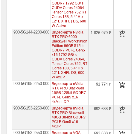
PROM
GDDR7 1792 GB/ s
CUDA Cores 24064
Tensor Cores 752 RT
Специальные
Cores 188, 5.4” H x
цены
12” L XHFL | DS, 600
W-Active
900-5G144-2200-000
Видеокарта Nvidia
1 826 979 ₽
RTX PRO 6000
Blackwell Workstation
Edition 96GB 512bit
GDDR7 PCI-E Gen5
x16 1792 GB/ s,
CUDA Cores 24064,
Tensor Cores 752, RT
Cores 188, 5.4” H x
12” L XHFL DS, 600
W 4xDP
900-5G195-2250-000
Видеокарта nVidia
91 774 ₽
RTX PRO Blackwell
16GB 128bit GDDR7
PCI-E Gen5 x16
4xMini-DP
900-5G153-2250-000
Видеокарта nVidia
692 638 ₽
RTX PRO Blackwell
48GB 384bit GDDR7
PCI-E Gen5 x16
4xDP
900-5G153-2550-000
Видеокарта VGA
692 638 ₽