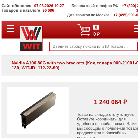
Сайт обновлен
07.08.2026 10:27
Бесплатный телефон РФ
+7 (800) 
Товаров в каталоге
96 686
Для звонков по Москве
+7 (495) 901-
☰
ПОЛНЫЙ
0
КАТАЛОГ
0 ₽
WIT
Корпоративные
серверы
WIT
VV
Nvidia A100 80G with two brackets (Код товара 900-21001-
130, WIT-ID: 112-22-90)
Системы
хранения
данных
WIT
VI
Мониторы
1 240 064 ₽
и
LCD
панели
Товар на складе отстутствует.
Оставьте координаты для
удобного способа связи с Вами,
Проекторы
мы сообщим о появлении товар
и
лампы
продаже или в ближайших
для
поставках.