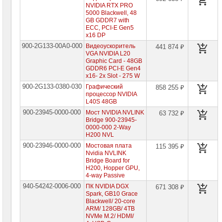
NVIDIA RTX PRO
5000 Blackwell, 48
GB GDDR7 with
ECC, PCI-E Gen5
x16 DP
900-2G133-00A0-000
Видеоускоритель
441 874 ₽
VGA NVIDIA L20
Graphic Card - 48GB
GDDR6 PCI-E Gen4
x16- 2x Slot - 275 W
900-2G133-0380-030
Графический
858 255 ₽
процессор NVIDIA
L40S 48GB
900-23945-0000-000
Мост NVIDIA NVLINK
63 732 ₽
Bridge 900-23945-
0000-000 2-Way
H200 NVL
900-23946-0000-000
Мостовая плата
115 395 ₽
Nvidia NVLINK
Bridge Board for
H200, Hopper GPU,
4-way Passive
940-54242-0006-000
ПК NVIDIA DGX
671 308 ₽
Spark, GB10 Grace
Blackwell/ 20-core
ARM/ 128GB/ 4TB
NVMe M.2/ HDMI/