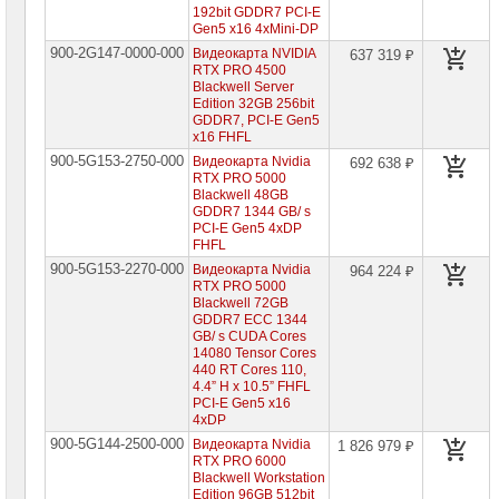
192bit GDDR7 PCI-E
Видеокарты
Gen5 x16 4xMini-DP
Nvidia
MSI
900-2G147-0000-000
Видеокарта NVIDIA
637 319 ₽
RTX PRO 4500
Видеокарты
Blackwell Server
Nvidia
Edition 32GB 256bit
Prof
GDDR7, PCI-E Gen5
►
x16 FHFL
900-5G153-2750-000
Видеокарта Nvidia
692 638 ₽
Корпуса
RTX PRO 5000
для
Blackwell 48GB
компьютеров
GDDR7 1344 GB/ s
PCI-E Gen5 4xDP
Компоненты
FHFL
серверов
900-5G153-2270-000
Видеокарта Nvidia
964 224 ₽
RTX PRO 5000
Источники
Blackwell 72GB
бесперебойного
GDDR7 ECC 1344
питания
GB/ s CUDA Cores
14080 Tensor Cores
Российское
440 RT Cores 110,
ПО
4.4” H x 10.5” FHFL
PCI-E Gen5 x16
4xDP
Программное
обеспечение
900-5G144-2500-000
Видеокарта Nvidia
1 826 979 ₽
RTX PRO 6000
Blackwell Workstation
Термошкафы
Edition 96GB 512bit
IP