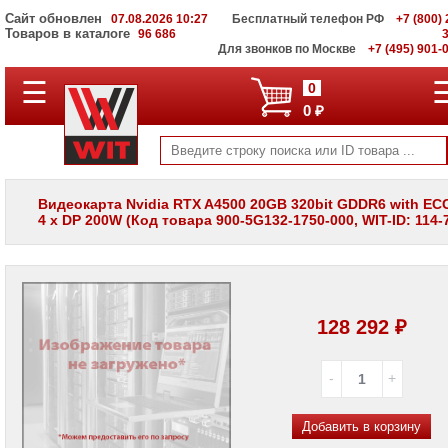
Сайт обновлен
07.08.2026 10:27
Бесплатный телефон РФ
+7 (800) 
Товаров в каталоге
96 686
Для звонков по Москве
+7 (495) 901-
☰
ПОЛНЫЙ
0
КАТАЛОГ
0 ₽
WIT
Корпоративные
серверы
WIT
VV
Видеокарта Nvidia RTX A4500 20GB 320bit GDDR6 with EC
4 x DP 200W (Код товара 900-5G132-1750-000, WIT-ID: 114-
Системы
хранения
данных
WIT
VI
Мониторы
128 292 ₽
и
LCD
панели
Проекторы
и
Добавить в корзину
лампы
для