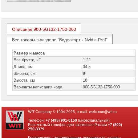
проекторов
Ноутбуки
Brand
Name
Описание 900-5G132-1750-000
Моноблоки
Brand
Все товары в разделе "Видеокарты Nvidia Prof"
Name
Размер и масса
Компьютеры
Brand
Вес брутто, кГ
1.22
Name
Длина, см
34.5
Ширина, см
9
Принтеры
плоттеры
Высота, см
18
МФУ
Варианты написания кода
900-5G132-1750-000
Серверы
Brand
Name
WIT Company © 1994-2025, e-mail:
welcome@wit.ru
Пассивное
сетевое
Телефон:
+7 (495) 901-0150
(многоканальный)
оборудование
Бесплатный телефон для звонков по России
+7 (800)
250-3379
Активное
Копирование, тиражирование, перепечатка, а равно