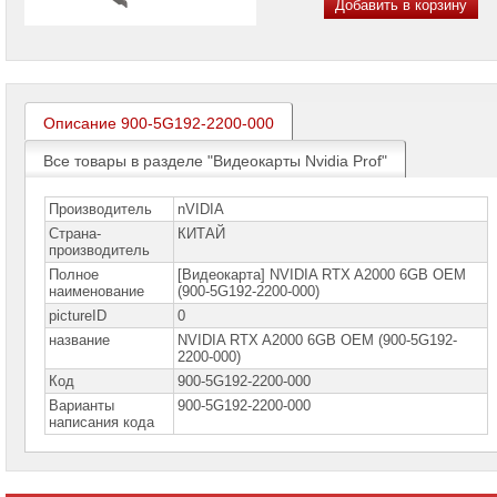
Добавить в корзину
проекторов
Ноутбуки
Brand
Name
Описание 900-5G192-2200-000
Моноблоки
Brand
Name
Все товары в разделе "Видеокарты Nvidia Prof"
Компьютеры
Производитель
nVIDIA
Brand
Name
Страна-
КИТАЙ
производитель
Принтеры
Полное
[Видеокарта] NVIDIA RTX A2000 6GB OEM
плоттеры
наименование
(900-5G192-2200-000)
МФУ
pictureID
0
название
NVIDIA RTX A2000 6GB OEM (900-5G192-
Серверы
2200-000)
Brand
Name
Код
900-5G192-2200-000
Варианты
900-5G192-2200-000
Пассивное
написания кода
сетевое
оборудование
Активное