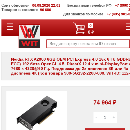
Сайт обновлен
06.08.2026 22:01
Бесплатный телефон РФ
+7 (800) 
Товаров в каталоге
96 686
Для звонков по Москве
+7 (495) 901-
☰
ПОЛНЫЙ
0
КАТАЛОГ
0 ₽
WIT
Корпоративные
серверы
WIT
VV
Nvidia RTX A2000 6GB OEM PCI Express 4.0 16x 6 Гб GDDR6
ECC) 192 бита OpenGL 4.5, DirectX 12 4 x mini-DisplayPort v
Системы
7680 x 4320@60 Гц. Поддержка до 2х дисплеев 8К или 4х
хранения
дисплеев 4К (Код товара 900-5G192-2200-000, WIT-ID: 112-
данных
WIT
VI
Мониторы
и
74 964 ₽
LCD
панели
Проекторы
и
лампы
для