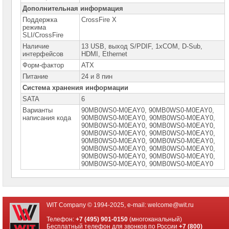
Intel
Дополнительная информация
Поддержка
CrossFire X
Процессоры
режима
AMD
SLI/CrossFire
Наличие
13 USB, выход S/PDIF, 1xCOM, D-Sub,
Модули
интерфейсов
HDMI, Ethernet
памяти
Форм-фактор
ATX
Жесткие
Питание
24 и 8 пин
диски
Система хранения информации
SATA
SATA
6
Жесткие
Варианты
90MB0WS0-M0EAY0, 90MB0WS0-M0EAY0,
диски
написания кода
90MB0WS0-M0EАY0, 90MВ0WS0-M0EАY0,
SSD
90MВ0WS0-M0EАY0, 90MВ0WS0-M0ЕАY0,
90MВ0WS0-M0ЕАY0, 90MВ0WS0-M0ЕАY0,
Видеокарты
90MВ0WS0-M0ЕАY0, 90МВ0WS0-М0ЕАY0,
INTEL
90МВ0WS0-М0ЕАY0, 90МВ0WS0-М0ЕАY0,
90МВ0WS0-М0ЕАY0, 90МВ0WS0-М0ЕАY0,
90МВ0WS0-М0ЕАY0, 90МВ0WS0-М0ЕАY0
Видеокарты
AMD
Видеокарты
NVidia
WIT Company © 1994-2025, e-mail:
welcome@wit.ru
Корпуса
Телефон:
+7 (495) 901-0150
(многоканальный)
для
Бесплатный телефон для звонков по России
+7 (800)