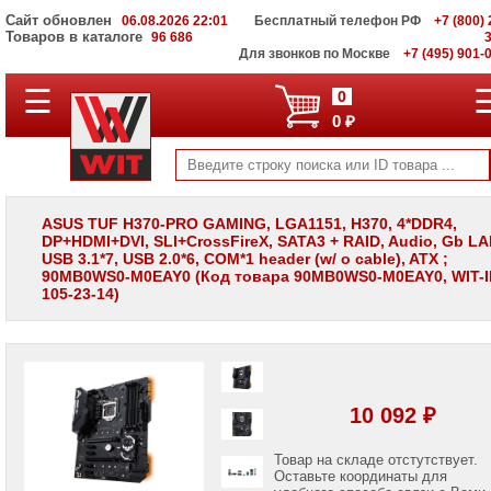
Сайт обновлен
06.08.2026 22:01
Бесплатный телефон РФ
+7 (800) 
Товаров в каталоге
96 686
Для звонков по Москве
+7 (495) 901-
☰
ПОЛНЫЙ
0
КАТАЛОГ
0 ₽
WIT
Корпоративные
серверы
WIT
VV
ASUS TUF H370-PRO GAMING, LGA1151, H370, 4*DDR4,
DP+HDMI+DVI, SLI+CrossFireX, SATA3 + RAID, Audio, Gb LA
Системы
USB 3.1*7, USB 2.0*6, COM*1 header (w/ o cable), ATX ;
хранения
90MB0WS0-M0EAY0 (Код товара 90MB0WS0-M0EAY0, WIT-I
данных
105-23-14)
WIT
VI
Мониторы
и
LCD
панели
10 092 ₽
Проекторы
и
Товар на складе отстутствует.
лампы
Оставьте координаты для
для