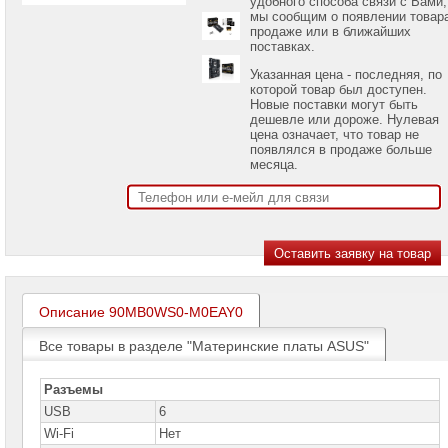
удобного способа связи с Вами,
проекторов
мы сообщим о появлении товар
продаже или в ближайших
поставках.
Ноутбуки
Brand
Указанная цена - последняя, по
Name
которой товар был доступен.
Новые поставки могут быть
Моноблоки
дешевле или дороже. Нулевая
Brand
цена означает, что товар не
Name
появлялся в продаже больше
месяца.
Компьютеры
Brand
Name
Принтеры
плоттеры
МФУ
Серверы
Описание 90MB0WS0-M0EAY0
Brand
Name
Все товары в разделе "Материнские платы ASUS"
Пассивное
сетевое
Разъемы
оборудование
USB
6
Wi-Fi
Нет
Активное