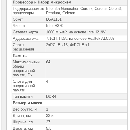
сетевое
Процессор и Набор микросхем
оборудование
Поддерживаемые
Intel 8th Generation Core i7, Core i5, Core i3,
процессоры
Pentium, Celeron
СХД
Сокет
LGA1151
-
системы
Чипсет
Intel H370
хранения
данных
Cетевая карта
1000 Мбит/с на основе Intel I219V
Аудиосистема
7.1CH, HDA, на основе Realtek ALC887
Компоненты
Слоты
2xPCI-E x16, 4xPCI-E x1
компьютеров
расширения
Память
Платформы
малого
Максимальный
64
размера
объем
оперативной
памяти, Гб
Материнские
платы
Слоты для
4
оперативной
Материнские
памяти
платы
Тип памяти
DDR4
ASUS
►
Размер и масса
Материнские
Вес брутто, кГ
1
платы
Длина, см
33.5
GIGABYTE
Ширина, см
27
Процессоры
Высота, см
5.5