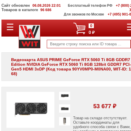
Сайт обновлен
06.08.2026 22:01
Бесплатный телефон РФ
+7 (800) 
Товаров в каталоге
96 686
Для звонков по Москве
+7 (495) 901-
☰
ПОЛНЫЙ
0
КАТАЛОГ
0 ₽
WIT
Корпоративные
серверы
WIT
VV
Видеокарта ASUS PRIME GeForce RTX 5060 Ti 8GB GDDR7
Edition NVIDIA GeForce RTX 5060 Ti 8GB 128bit GDDR7 PCI
Системы
Gen5 HDMI 3xDP (Код товара 90YV0MP0-M0NA00, WIT-ID: 1
хранения
68)
данных
WIT
VI
Мониторы
и
LCD
53 677 ₽
панели
Проекторы
Товар на складе отстутствует.
и
Оставьте координаты для
лампы
удобного способа связи с Вами,
для
мы сообщим о появлении товар