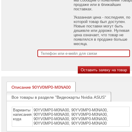
проекторов
продаже или в ближайших
поставках.
Ноутбуки
Указанная цена - последняя, по
Brand
которой товар был доступен.
Name
Новые поставки могут быть
дешевле или дороже. Нулевая
Моноблоки
цена означает, что товар не
Brand
появлялся в продаже больше
Name
месяца.
Компьютеры
Brand
Name
Принтеры
плоттеры
МФУ
Описание 90YV0MP0-M0NA00
Серверы
Brand
Все товары в разделе "Видеокарты Nvidia ASUS"
Name
Пассивное
Варианты
90YV0MP0-M0NA00, 90YV0MP0-M0NA00,
сетевое
написания
90YV0MP0-M0NА00, 90YV0МP0-М0NА00,
оборудование
кода
90YV0МP0-М0NА00, 90YV0МР0-М0NА00,
90YV0МР0-М0NА00, 90YV0МР0-М0NА00
Активное