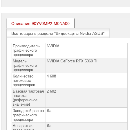
проекторов
Ноутбуки
Brand
Name
Описание 90YV0MP2-M0NA00
Моноблоки
Все товары в разделе "Видеокарты Nvidia ASUS"
Brand
Name
Производитель
NVIDIA
графического
Компьютеры
процессора
Brand
Name
Модель
NVIDIA GeForce RTX 5060 Ti
графического
процессора
Принтеры
плоттеры
Количество
4 608
МФУ
потоковых
процессоров
Серверы
Базовая тактовая
2 602
Brand
частота
Name
(референсное
значение)
Пассивное
Заводской разгон
Да
сетевое
графического
оборудование
процессора
Аппаратная
Да
Активное