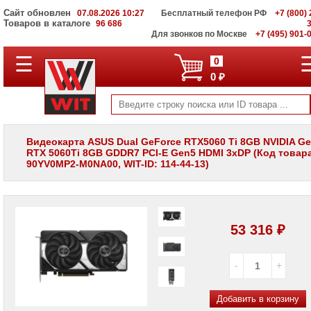
Сайт обновлен
07.08.2026 10:27
Бесплатный телефон РФ
+7 (800) 
Товаров в каталоге
96 686
Для звонков по Москве
+7 (495) 901-
☰
ПОЛНЫЙ
0
КАТАЛОГ
0 ₽
WIT
Корпоративные
серверы
WIT
VV
Видеокарта ASUS Dual GeForce RTX5060 Ti 8GB NVIDIA G
RTX 5060Ti 8GB GDDR7 PCI-E Gen5 HDMI 3xDP (Код товар
Системы
90YV0MP2-M0NA00, WIT-ID: 114-44-13)
хранения
данных
WIT
VI
Мониторы
53 316 ₽
и
LCD
панели
Проекторы
и
Добавить в корзину
лампы
для