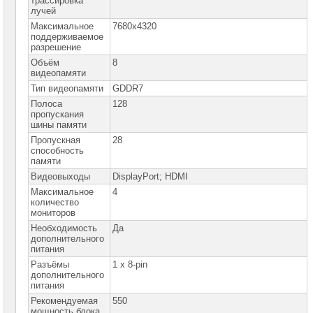
трассировка
сетевое
лучей
оборудование
Максимальное
7680x4320
поддерживаемое
СХД
разрешение
-
системы
Объём
8
хранения
видеопамяти
данных
Тип видеопамяти
GDDR7
Компоненты
Полоса
128
компьютеров
пропускания
шины памяти
Платформы
Пропускная
28
малого
способность
размера
памяти
Видеовыходы
DisplayPort; HDMI
Материнские
Максимальное
4
платы
количество
мониторов
Процессоры
Необходимость
Да
Intel
дополнительного
питания
Процессоры
Разъёмы
1 x 8-pin
AMD
дополнительного
питания
Модули
Рекомендуемая
550
памяти
мощность блока