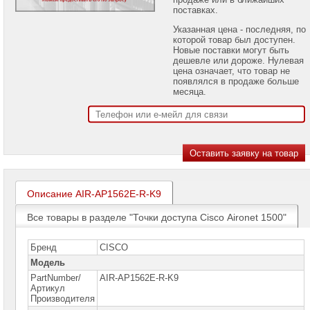
проекторов
поставках.
Указанная цена - последняя, по
Ноутбуки
которой товар был доступен.
Brand
Новые поставки могут быть
Name
дешевле или дороже. Нулевая
цена означает, что товар не
Моноблоки
появлялся в продаже больше
Brand
месяца.
Name
Компьютеры
Brand
Name
Принтеры
плоттеры
МФУ
Описание AIR-AP1562E-R-K9
Серверы
Все товары в разделе "Точки доступа Cisco Aironet 1500"
Brand
Name
Бренд
CISCO
Пассивное
Модель
сетевое
оборудование
PartNumber/
AIR-AP1562E-R-K9
Артикул
Производителя
Активное