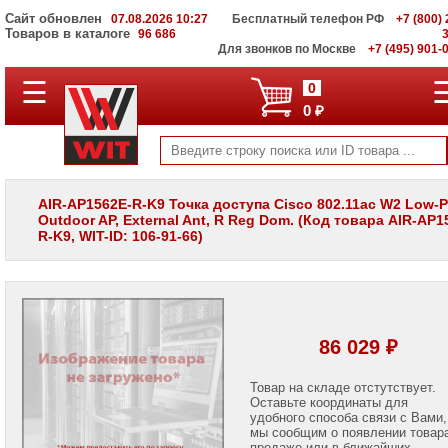
Сайт обновлен
07.08.2026 10:27
Бесплатный телефон РФ
+7 (800) 
Товаров в каталоге
96 686
Для звонков по Москве
+7 (495) 901-
☰
ПОЛНЫЙ
0
КАТАЛОГ
0 ₽
WIT
Корпоративные
серверы
WIT
VV
AIR-AP1562E-R-K9 Точка доступа Cisco 802.11ac W2 Low-Pr
Outdoor AP, External Ant, R Reg Dom. (Код товара AIR-AP1
Системы
R-K9, WIT-ID: 106-91-66)
хранения
данных
WIT
VI
Мониторы
и
86 029 ₽
LCD
панели
Товар на складе отстутствует.
Оставьте координаты для
Проекторы
и
удобного способа связи с Вами,
лампы
мы сообщим о появлении товар
для
продаже или в ближайших