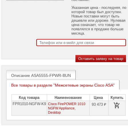
проекторов
Указанная цена - последняя, по
которой товар был доступен.
Ноутбуки
Новые поставки могут быть
Brand
дешевле или дороже. Нулевая
Name
цена означает, что товар не
появлялся в продаже больше
Моноблоки
месяца.
Brand
Name
Компьютеры
Brand
Name
Принтеры
плоттеры
Описание ASA5555-FPWR-BUN
МФУ
Все товары в разделе "Межсетевые экраны Cisco ASA"
Серверы
Brand
Name
Код товара
Наименование
Цена
Купить
FPR1010-NGFW-K9
Cisco FirePOWER 1010
93 473 ₽
Пассивное
NGFW Appliance,
сетевое
Desktop
оборудование
Активное