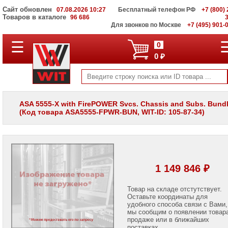
Сайт обновлен
07.08.2026 10:27
Бесплатный телефон РФ
+7 (800) 
Товаров в каталоге
96 686
Для звонков по Москве
+7 (495) 901-
☰
ПОЛНЫЙ
0
КАТАЛОГ
0 ₽
WIT
Корпоративные
серверы
WIT
VV
ASA 5555-X with FirePOWER Svcs. Chassis and Subs. Bund
(Код товара ASA5555-FPWR-BUN, WIT-ID: 105-87-34)
Системы
хранения
данных
WIT
VI
Мониторы
1 149 846 ₽
и
LCD
панели
Товар на складе отстутствует.
Оставьте координаты для
удобного способа связи с Вами,
Проекторы
мы сообщим о появлении товар
и
лампы
продаже или в ближайших
для
поставках.