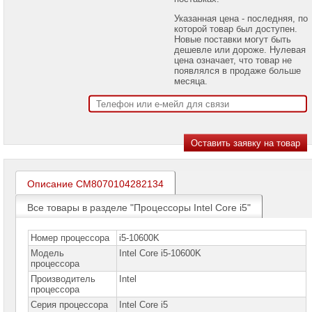
проекторов
Указанная цена - последняя, по
которой товар был доступен.
Ноутбуки
Новые поставки могут быть
Brand
дешевле или дороже. Нулевая
Name
цена означает, что товар не
появлялся в продаже больше
Моноблоки
месяца.
Brand
Name
Компьютеры
Brand
Name
Принтеры
плоттеры
Описание CM8070104282134
МФУ
Все товары в разделе "Процессоры Intel Core i5"
Серверы
Brand
Name
Номер процессора
i5-10600K
Модель
Intel Core i5-10600K
Пассивное
процессора
сетевое
оборудование
Производитель
Intel
процессора
Активное
Серия процессора
Intel Core i5