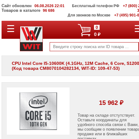
Сайт обновлен
06.08.2026 22:01
Бесплатный телефон РФ
+7 (800) 
Товаров в каталоге
96 686
Для звонков по Москве
+7 (495) 901-
☰
ПОЛНЫЙ
0
КАТАЛОГ
0 ₽
WIT
Корпоративные
серверы
WIT
VV
CPU Intel Core I5-10600K (4.1GHz, 12M Cache, 6 Core, S1200
(Код товара CM8070104282134, WIT-ID: 109-47-53)
Системы
хранения
данных
WIT
VI
Мониторы
15 962 ₽
и
LCD
панели
Товар на складе отстутствует.
Оставьте координаты для
удобного способа связи с Вами,
Проекторы
мы сообщим о появлении товар
и
лампы
продаже или в ближайших
для
поставках.