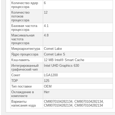
сетевое
Количество ядер
6
оборудование
процессора
Количество
12
СХД
потоков
-
процессора
системы
хранения
Базовая частота
4.1
данных
процессора
Максимальная
4.8
Компоненты
частота
компьютеров
процессора
Микроархитектура
Comet Lake
Платформы
Ядро процессора
Comet Lake S
малого
размера
Кэш-память
12 MB Intel® Smart Cache
Интегрированный
Intel UHD Graphics 630
Материнские
графический чип
платы
Сокет
LGA1200
TDP
Процессоры
125
Intel
Тип поставки
OEM
Процессоры
Охлаждение в
Нет
Intel
комплекте
Celeron
Варианты
CM8070104282134, CM8070104282134,
написания кода
СM8070104282134, СМ8070104282134
Процессоры
Intel
Pentium