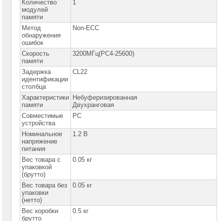
сетевое
Количество
1
оборудование
модулей
памяти
СХД
Метод
Non-ECC
-
обнаружения
системы
ошибок
хранения
Скорость
3200МГц(PC4-25600)
данных
памяти
Задержка
CL22
Компоненты
идентификации
компьютеров
столбца
Характеристики
Небуферизированная
Платформы
памяти
малого
Двухранговая
размера
Совместимые
PC
устройства
Материнские
Номинальное
1.2 В
платы
напряжение
питания
Процессоры
Вес товара с
0.05 кг
Intel
упаковкой
(брутто)
Процессоры
Вес товара без
0.05 кг
AMD
упаковки
(нетто)
Модули
Вес коробки
0.5 кг
памяти
брутто