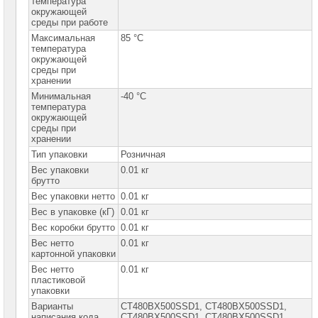
температура
окружающей
Жесткие
среды при работе
диски
SATA
Максимальная
85 °C
температура
окружающей
Жесткие
среды при
диски
SSD
хранении
Минимальная
-40 °C
Жесткие
температура
диски
окружающей
M.2
среды при
хранении
Жесткие
диски
Тип упаковки
Розничная
2"5
►
Вес упаковки
0.01 кг
брутто
Жесткие
Вес упаковки нетто
0.01 кг
диски
PCI-
Вес в упаковке (кГ)
0.01 кг
E
Вес коробки брутто
0.01 кг
Внешние
Вес нетто
0.01 кг
SSD
картонной упаковки
USB
3
Вес нетто
0.01 кг
пластиковой
упаковки
Видеокарты
INTEL
Варианты
CT480BX500SSD1, CT480BX500SSD1,
написания кода
CT480ВX500SSD1, СT480ВX500SSD1,