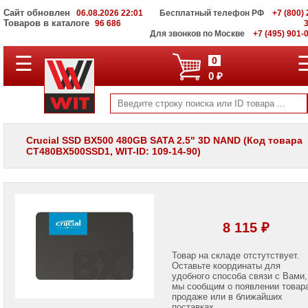
Сайт обновлен
06.08.2026 22:01
Бесплатный телефон РФ
+7 (800) 
Товаров в каталоге
96 686
Для звонков по Москве
+7 (495) 901-
☰
ПОЛНЫЙ
0
КАТАЛОГ
0 ₽
WIT
Корпоративные
серверы
WIT
VV
Crucial SSD BX500 480GB SATA 2.5" 3D NAND (Код товара
CT480BX500SSD1, WIT-ID: 109-14-90)
Системы
хранения
данных
WIT
VI
Мониторы
8 115 ₽
и
LCD
панели
Товар на складе отстутствует.
Оставьте координаты для
удобного способа связи с Вами,
Проекторы
мы сообщим о появлении товар
и
лампы
продаже или в ближайших
для
поставках.