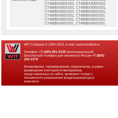
СT480ВX500SSD1, СТ480ВX500SSD1,
Видеокарты
СТ480ВX500SSD1, СТ480ВX500SSD1,
AMD
СТ480ВX500SSD1, СТ480ВХ500SSD1,
СТ480ВХ500SSD1, СТ480ВХ500SSD1,
Видеокарты
СТ480ВХ500SSD1, СТ480ВХ500SSD1,
NVidia
СТ480ВХ500SSD1, СТ480ВХ500SSD1
Корпуса
для
компьютеров
WIT Company © 1994-2025, e-mail:
welcome@wit.ru
Компоненты
Телефон:
+7 (495) 901-0150
(многоканальный)
серверов
Бесплатный телефон для звонков по России
+7 (800)
250-3379
Источники
бесперебойного
Копирование, тиражирование, перепечатка, а равно
питания
размещение в интернете материалов,
представленных на сайте, возможно только с
письменного разрешения владельцев ресурса
Российское
www.wit.ru
ПО
Программное
обеспечение
Термошкафы
IP
PROM