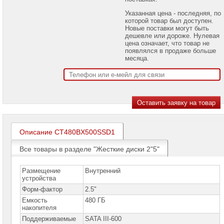
проекторов
Указанная цена - последняя, по
которой товар был доступен.
Ноутбуки
Новые поставки могут быть
Brand
дешевле или дороже. Нулевая
Name
цена означает, что товар не
появлялся в продаже больше
Моноблоки
месяца.
Brand
Name
Компьютеры
Brand
Name
Принтеры
плоттеры
Описание CT480BX500SSD1
МФУ
Все товары в разделе "Жесткие диски 2"5"
Серверы
Brand
Name
Размещение
Внутренний
устройства
Пассивное
Форм-фактор
2.5"
сетевое
оборудование
Емкость
480 ГБ
накопителя
Активное
Поддерживаемые
SATA III-600