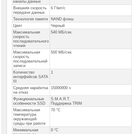
сетевое
каналы данных
оборудование
Внешняя скорость
6 Гбит/с
передачи данных
СХД
Технология памяти
NAND флеш
-
системы
Цвет
Черный
хранения
Максимальная
540 МБ/сек.
данных
скорость
последовательного
Компоненты
чтения
компьютеров
Максимальная
500 МБ/сек.
скорость
Платформы
последовательной
малого
записи
размера
Количество
1
интерфейсов SATA
Материнские
III
платы
Средняя наработка
15000000 ч
на отказ
Процессоры
Intel
Функциональные
S.M.A.R.T.
особенности SSD
Поддержка TRIM
Процессоры
Максимальная
70 °C
AMD
температура
окружающей
среды при работе
Модули
памяти
Минимальная
0 °C