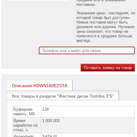
проекторов
поставках.
Указанная цена - последняя, по
Ноутбуки
которой товар был доступен.
Brand
Новые поставки могут быть
Name
дешевле или дороже. Нулевая
цена означает, что товар не
Моноблоки
появлялся в продаже больше
Brand
месяца.
Name
Компьютеры
Brand
Name
Принтеры
плоттеры
МФУ
Описание HDWN160EZSTA
Серверы
Все товары в разделе "Жесткие диски Toshiba 3"5"
Brand
Name
Буферная
128
Пассивное
память, МБ
сетевое
Время
1 000 000
оборудование
наработки на
отказ, ч
Активное
Интерфейс
SATA III