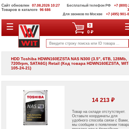
Сайт обновлен
07.08.2026 10:27
Бесплатный телефон РФ
+7 (800) 
Товаров в каталоге
96 686
Для звонков по Москве
+7 (495) 901-
☰
ПОЛНЫЙ
0
КАТАЛОГ
0 ₽
WIT
Корпоративные
серверы
WIT
VV
HDD Toshiba HDWN160EZSTA NAS N300 (3.5", 6TB, 128Mb,
7200rpm, SATA6G) Retail (Код товара HDWN160EZSTA, WIT-
Системы
105-24-21)
хранения
данных
WIT
VI
Мониторы
и
14 213 ₽
LCD
панели
Товар на складе отстутствует.
Оставьте координаты для
Проекторы
и
удобного способа связи с Вами,
лампы
мы сообщим о появлении товар
для
продаже или в ближайших