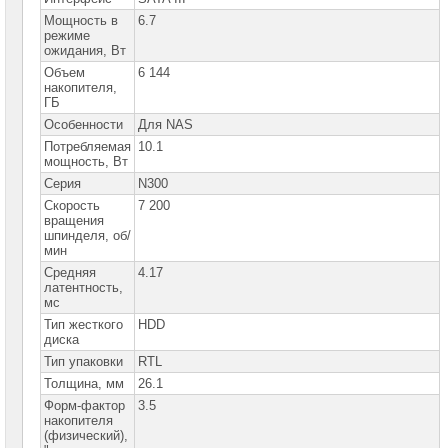
сетевое
оборудование
Мощность в
6.7
режиме
ожидания, Вт
СХД
-
Объем
6 144
системы
накопителя,
хранения
ГБ
данных
Особенности
Для NAS
Потребляемая
10.1
Компоненты
компьютеров
мощность, Вт
Серия
N300
Платформы
Скорость
7 200
малого
вращения
размера
шпинделя, об/
мин
Материнские
Средняя
4.17
платы
латентность,
мс
Процессоры
Тип жесткого
HDD
Intel
диска
Тип упаковки
RTL
Процессоры
AMD
Толщина, мм
26.1
Форм-фактор
3.5
Модули
накопителя
памяти
(физический),