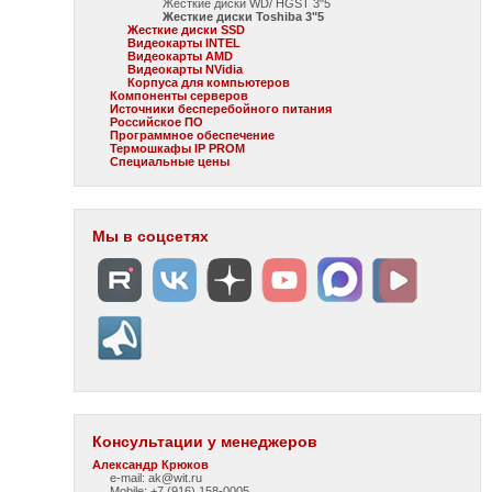
Жесткие диски WD/ HGST 3"5
Жесткие диски Toshiba 3"5
Жесткие диски SSD
Видеокарты INTEL
Видеокарты AMD
Видеокарты NVidia
Корпуса для компьютеров
Компоненты серверов
Источники бесперебойного питания
Российское ПО
Программное обеспечение
Термошкафы IP PROM
Специальные цены
Мы в соцсетях
Консультации у менеджеров
Александр Крюков
e-mail: ak@wit.ru
Mobile: +7 (916) 158-0005