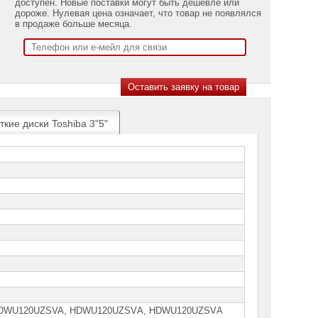
доступен. Новые поставки могут быть дешевле или
дороже. Нулевая цена означает, что товар не появлялся
в продаже больше месяца.
кие диски Toshiba 3"5"
DWU120UZSVA, HDWU120UZSVА, НDWU120UZSVА