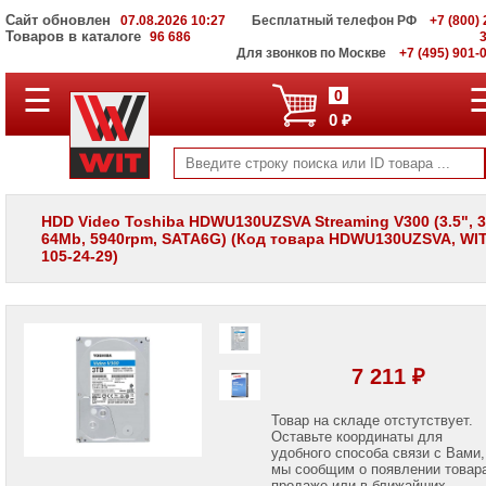
Сайт обновлен
07.08.2026 10:27
Бесплатный телефон РФ
+7 (800) 
Товаров в каталоге
96 686
Для звонков по Москве
+7 (495) 901-
☰
ПОЛНЫЙ
0
КАТАЛОГ
0 ₽
WIT
Корпоративные
серверы
WIT
VV
HDD Video Toshiba HDWU130UZSVA Streaming V300 (3.5", 
64Mb, 5940rpm, SATA6G) (Код товара HDWU130UZSVA, WIT
Системы
105-24-29)
хранения
данных
WIT
VI
Мониторы
и
7 211 ₽
LCD
панели
Товар на складе отстутствует.
Оставьте координаты для
Проекторы
и
удобного способа связи с Вами,
лампы
мы сообщим о появлении товар
для
продаже или в ближайших