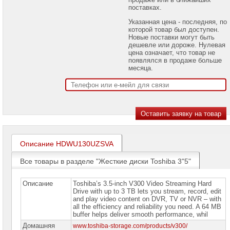
проекторов
поставках.
Указанная цена - последняя, по
Ноутбуки
которой товар был доступен.
Brand
Новые поставки могут быть
Name
дешевле или дороже. Нулевая
цена означает, что товар не
Моноблоки
появлялся в продаже больше
Brand
месяца.
Name
Компьютеры
Brand
Name
Принтеры
плоттеры
МФУ
Описание HDWU130UZSVA
Серверы
Все товары в разделе "Жесткие диски Toshiba 3"5"
Brand
Name
Описание
Toshiba’s 3.5-inch V300 Video Streaming Hard
Пассивное
Drive with up to 3 TB lets you stream, record, edit
сетевое
and play video content on DVR, TV or NVR – with
оборудование
all the efficiency and reliability you need. A 64 MB
buffer helps deliver smooth performance, whil
Активное
Домашняя
www.toshiba-storage.com/products/v300/