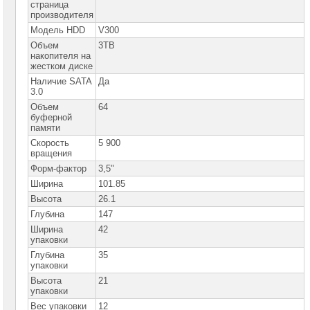
сетевое
страница
оборудование
производителя
Модель HDD
V300
СХД
Объем
3TB
-
накопителя на
системы
жестком диске
хранения
данных
Наличие SATA
Да
3.0
Компоненты
Объем
64
компьютеров
буферной
памяти
Платформы
Скорость
5 900
малого
вращения
размера
Форм-фактор
3,5"
Материнские
Ширина
101.85
платы
Высота
26.1
Глубина
147
Процессоры
Intel
Ширина
42
упаковки
Процессоры
Глубина
35
AMD
упаковки
Высота
21
Модули
упаковки
памяти
Вес упаковки
12