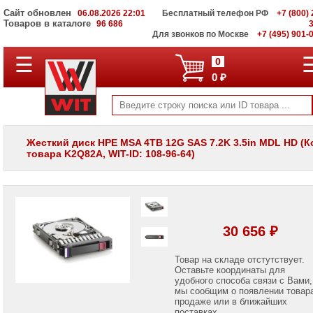
Сайт обновлен
06.08.2026 22:01
Бесплатный телефон РФ
+7 (800) 
Товаров в каталоге
96 686
Для звонков по Москве
+7 (495) 901-
☰
ПОЛНЫЙ
0
КАТАЛОГ
0 ₽
WIT
Корпоративные
серверы
WIT
VV
Жесткий диск HPE MSA 4TB 12G SAS 7.2K 3.5in MDL HD (К
товара K2Q82A, WIT-ID: 108-96-64)
Системы
хранения
данных
WIT
VI
Мониторы
30 656 ₽
и
LCD
панели
Товар на складе отстутствует.
Оставьте координаты для
удобного способа связи с Вами,
Проекторы
мы сообщим о появлении товар
и
лампы
продаже или в ближайших
для
поставках.