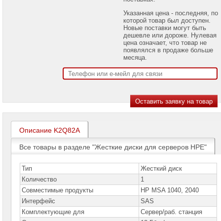
проекторов
Указанная цена - последняя, по
которой товар был доступен.
Ноутбуки
Новые поставки могут быть
Brand
дешевле или дороже. Нулевая
Name
цена означает, что товар не
появлялся в продаже больше
Моноблоки
месяца.
Brand
Name
Компьютеры
Brand
Name
Принтеры
плоттеры
Описание K2Q82A
МФУ
Все товары в разделе "Жесткие диски для серверов HPE"
Серверы
Brand
Name
Тип
Жесткий диск
Количество
1
Серверы
Совместимые продукты
HP MSA 1040, 2040
Huawei
Интерфейс
SAS
Серверы
Комплектующие для
Сервер/раб. станция
DELL